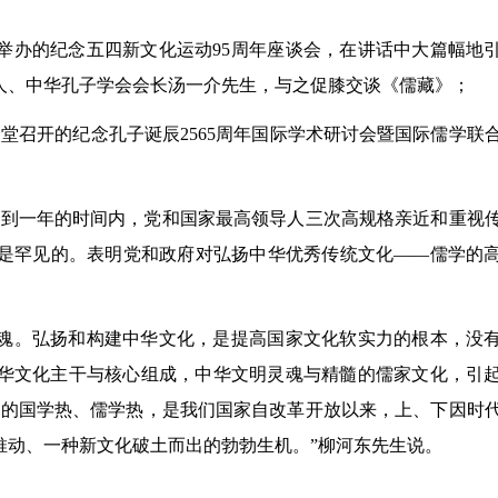
大学举办的纪念五四新文化运动95周年座谈会，在讲话中大篇幅地
人、中华孔子学会会长汤一介先生，与之促膝交谈《儒藏》；
大会堂召开的纪念孔子诞辰2565周年国际学术研讨会暨国际儒学联
不到一年的时间内，党和国家最高领导人三次高规格亲近和重视
上是罕见的。表明党和政府对弘扬中华优秀传统文化——儒学的
魂。弘扬和构建中华文化，是提高国家文化软实力的根本，没
华文化主干与核心组成，中华文明灵魂与精髓的儒家文化，引
起的国学热、儒学热，是我们国家自改革开放以来，上、下因时
推动、一种新文化破土而出的勃勃生机。”柳河东先生说。