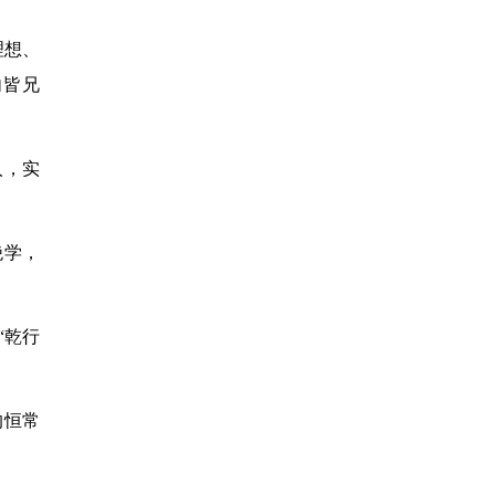
理想、
内皆兄
人，实
绝学，
“乾行
的恒常