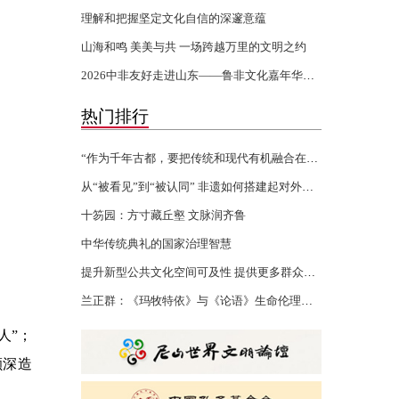
理解和把握坚定文化自信的深邃意蕴
山海和鸣 美美与共 一场跨越万里的文明之约
2026中非友好走进山东——鲁非文化嘉年华活动开幕
热门排行
“作为千年古都，要把传统和现代有机融合在一起”
从“被看见”到“被认同” 非遗如何搭建起对外文化交流的桥梁
十笏园：方寸藏丘壑 文脉润齐鲁
中华传统典礼的国家治理智慧
提升新型公共文化空间可及性 提供更多群众身边的文化服务
兰正群：《玛牧特依》与《论语》生命伦理的认知共性
人”；
颇深造