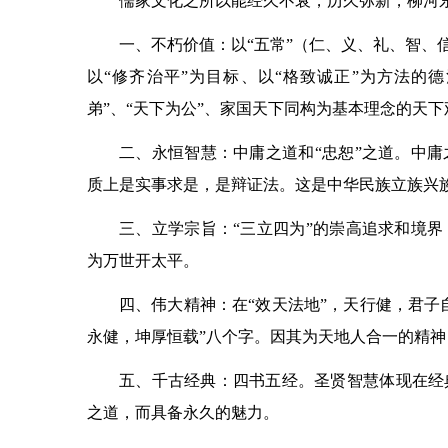
儒家文化之所以能经久不衰，历久弥新，柳河东
一、不朽价值：以“五常”（仁、义、礼、智、
以“修齐治平”为目标、以“格致诚正”为方法的
弟”、“天下为公”、家国天下同构为基本理念的天
二、永恒智慧：中庸之道和“忠恕”之道。中
质上是实事求是，是辩证法。这是中华民族立族兴
三、立学宗旨：“三立四为”的崇高追求和境
为万世开太平。
四、伟大精神：在“效天法地”，天行健，君子
永健，坤厚恒载”八个字。因其为天地人合一的精
五、千古经典：四书五经。圣贤智慧体现在经
之道，而具备永久的魅力。