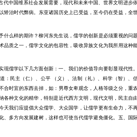
仅古代中国维系社会发展需要，现代和未来中国、世界文明进步
以矫治时代弊病。东亚诸国历史上已受益，至今仍在受益，全
予什么样的期许？柳河东先生说，儒学的创新是必须重视的问
术品质之一，儒学文化的包容性，吸收异族文化为我所用这种
实现儒学以下几方面创新：一、我们的价值导向要彰显现代性
之道：民主（仁）、公平 （义）、法制（礼）、科学（智）、
不合时宜的东西去掉，如：男尊女卑观念，人格等级之分，重
纳各种文化的精华，特别是近代西方文明，现代文明，民主自
今天我们应提倡大众儒学、大众国学，让儒学更有生命力，不
化、多方向发展建树，这样也可使当代儒学避免僵化。五、国