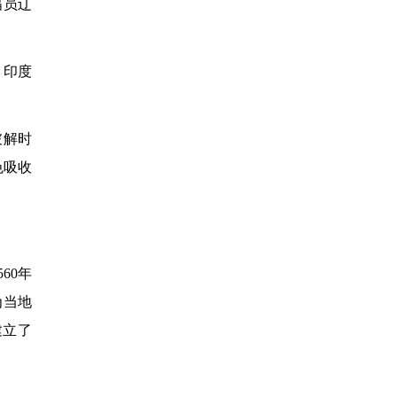
幅员辽
、印度
破解时
色吸收
60年
为当地
建立了