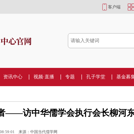
客户端
学中心官网
资讯中心
视频·直播
专题
孔子学堂
基金募
索者——访中华儒学会执行会长柳河
08:59:01
来源：中国当代儒学网