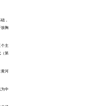
基础，
开放胸
五个主
代（第
在黄河
域为中