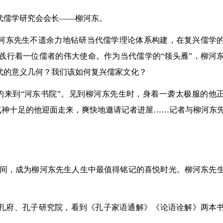
代儒学研究会会长——柳河东。
柳河东先生不遗余力地钻研当代儒学理论体系构建，在复兴儒学
践行着一位儒者的伟大使命。作为当代儒学的“领头雁”，柳河
代的意义几何？我们该如何复兴儒家文化？
约来到“河东书院”。见到柳河东先生时，身着一袭太极服的他
精气神十足的他迎面走来，爽快地邀请记者进屋……记者与柳河东
到一年的时间，成为柳河东先生人生中最值得铭记的喜悦时光。柳河东先
察曲阜孔府、孔子研究院，看到《孔子家语通解》《论语诠解》两本