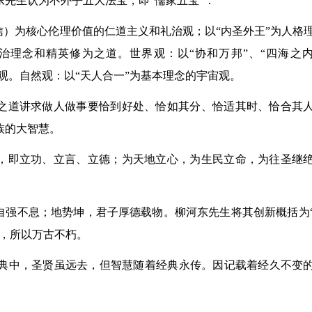
先生认为不外乎五大法宝，即“儒家五宝”：
信）为核心伦理价值的仁道主义和礼治观；以“内圣外王”为人格
德治理念和精英修为之道。世界观：以“协和万邦”、“四海之
下观。自然观：以“天人合一”为基本理念的宇宙观。
庸之道讲求做人做事要恰到好处、恰如其分、恰适其时、恰合其
族的大智慧。
界，即立功、立言、立德；为天地立心，为生民立命，为往圣继
自强不息；地势坤，君子厚德载物。柳河东先生将其创新概括为
神，所以万古不朽。
典中，圣贤虽远去，但智慧随着经典永传。因记载着经久不变