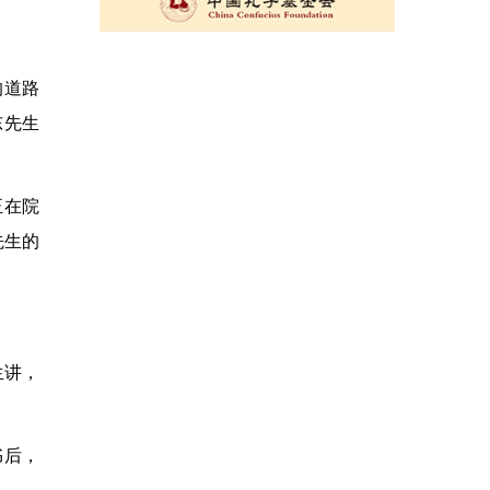
的道路
东先生
正在院
先生的
生讲，
书后，