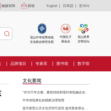
|
|
融媒矩阵
邮箱
English
日本語
한국어
尼山世界
中国孔子
尼山中华优秀传统
文明论坛
基金会
文化联合研究生院
集
品牌项目
专家库
图书馆
数字馆
文化要闻
东
“作为千年古都，要把传统和现代有机融合在一起”
中华传统典礼的国家治理智慧
提升新型公共文化空间可及性 提供更多群众身边的文化服务