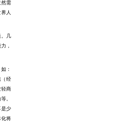
依然需
世界人
题。几
能力，
。如：
信（经
农轻商
由等。
再是少
际化将