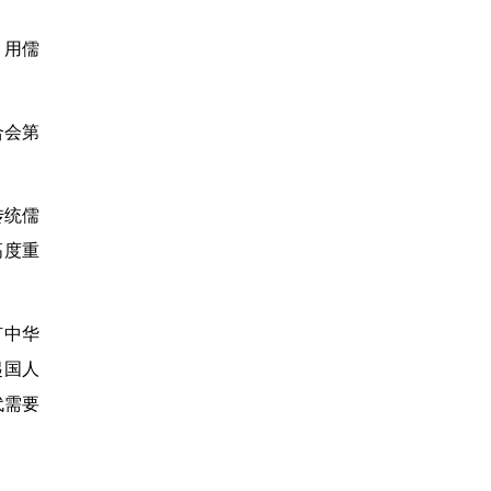
引用儒
合会第
传统儒
高度重
有中华
起国人
代需要