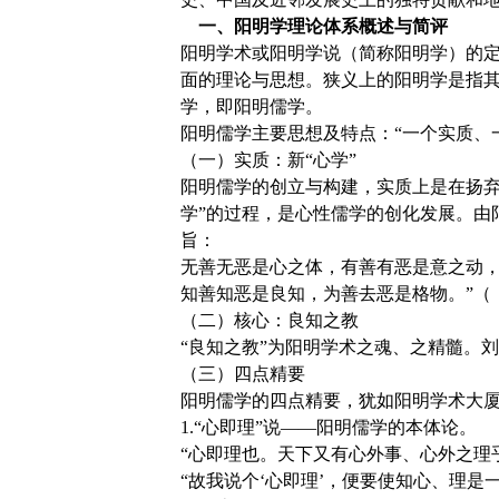
一、阳明学理论体系概述与简评
阳明学术或阳明学说（简称阳明学）的
面的理论与思想。狭义上的阳明学是指
学，即阳明儒学。
阳明儒学主要思想及特点：“一个实质、
（一）实质：新“心学”
阳明儒学的创立与构建，实质上是在扬弃
学”的过程，是心性儒学的创化发展。由
旨：
无善无恶是心之体，有善有恶是意之动
知善知恶是良知，为善去恶是格物。”（
（二）核心：良知之教
“良知之教”为阳明学术之魂、之精髓。
（三）四点精要
阳明儒学的四点精要，犹如阳明学术大
1.“心即理”说——阳明儒学的本体论。
“心即理也。天下又有心外事、心外之理
“故我说个‘心即理’，便要使知心、理是