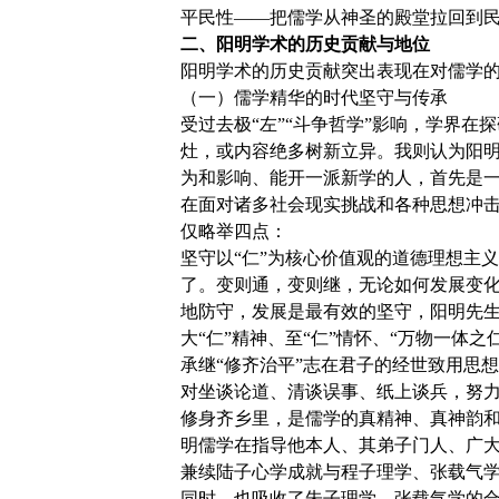
平民性——把儒学从神圣的殿堂拉回到
二、阳明学术的历史贡献与地位
阳明学术的历史贡献突出表现在对儒学
（一）儒学精华的时代坚守与传承
受过去极“左”“斗争哲学”影响，学界在
灶，或内容绝多树新立异。我则认为阳明
为和影响、能开一派新学的人，首先是
在面对诸多社会现实挑战和各种思想冲
仅略举四点：
坚守以“仁”为核心价值观的道德理想主
了。变则通，变则继，无论如何发展变化
地防守，发展是最有效的坚守，阳明先生
大“仁”精神、至“仁”情怀、“万物一体
承继“修齐治平”志在君子的经世致用思想
对坐谈论道、清谈误事、纸上谈兵，努力学
修身齐乡里，是儒学的真精神、真神韵和
明儒学在指导他本人、其弟子门人、广大
兼续陆子心学成就与程子理学、张载气
同时，也吸收了朱子理学、张载气学的