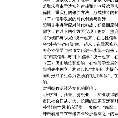
兼取朱熹由学达知的途径和九渊尊德重
德性、重实行的修养方法，形成独特的
（二）儒学发展的时代创新与提升
阳明先生睿智应对时代挑战，积极回应
儒学，在以下四个方面实现了创新、提
将“天理”与“人心”统一起来，在心性儒
将“外格”与“内修”统一起来，在儒家修
将心性儒学与佛道文化进一步统一起来
将“精英儒学”与“平民儒学” 统一起来
（三）历史地位和影响：心性儒学发展
阳明先生创立、构建起以“致良知”为核
同时形成了生命力强劲的“姚江学派”，
响。
对明朝政治经济文化的影响：
明代中叶，商业、纺织业、工矿业获得
市民社会日益扩大。长期的国家安定和财
朴”转向世风渐趋浮华、“奢侈”、“腐
冲击着建立在封建农业经济基础之上的