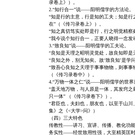
录卷上》）。
2.“知行合一”说——阳明儒学的方法论。
“知是行的主意，行是知的工夫；知是行
在”（《传习录卷上》）。
“知之真切笃实处即是行，行之明觉精察
“我今说个知行合一，正要人晓得一念发
3.“致良知”说——阳明儒学的工夫论。
“良知是天理之昭明灵觉处，故良知即是
“良知之外，别无知矣。故‘致良知’是
“致吾心良知之天理于事事物物，则事事
（《传习录卷中》）。
4.“万物一体之仁”说——阳明儒学的世
“盖天地万物，与人原是一体，其发窍之
只一体” （《传习录卷下》）。
“君臣也，夫妇也，朋友也，以至于山川
集》之《<大学>问》）
（四）三大特色
传教性——讲习、宣讲、传播、教化功
务实性——经世致用性强，大至精英匡