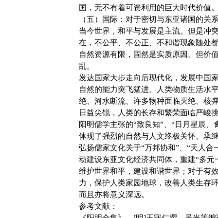
国，无不有着可资利用的巨大时代价值
（五）国际：对于密切与东亚诸国的关
当今世界，和平与发展是主流。但是冲
在，不公平、不公正、不和谐现象随处
自然资源有限，固然是实质原因。但价
乱。
发达国家大步走向后现代化，发展中国
自然的能力突飞猛进。人类物质生活水
绝、河水断流、许多物种面临灭绝、核
日益尖锐，人类的长存和繁荣面临严峻
阳明儒学主张的“致良知”、“日月星辰、
体现了强烈的自然与人文终极关怀。承
弘扬儒家文化关于“万邦协和”、“天人
动建设东亚文化经济共同体，重建“多元
维护世界和平，建设和谐世界；对于有
力，保护人类家园地球，改善人类生存
而且亦将意义深远。
参考文献：
《阳明全集》，[明]王守仁撰，吴光等编译