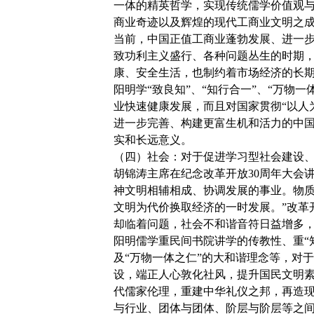
一体的精英哲学，实现传统儒学价值观
商业奇迹以及辉煌的现代工商业文明之
当前，中国正值工商业蓬勃发展、进一
致功利主义盛行、各种问题丛生的时期
康、安全生活，也制约着市场经济的长
阳明学“致良知”、“知行合一”、“万物
业快速健康发展，而且对国家贯彻“以人
进一步完善、构建更富生机和活力的中
实和长远意义。
（四）社会：对于促进学习型社会建设
胡锦涛主席在纪念改革开放30周年大会
神文明相辅相成、协调发展的事业。物
文明为代价换取经济的一时发展。”改革
却临着问题，社会不和谐音符日益增多
阳明儒学重民间书院讲学的传教性、重“知
及“万物一体之仁”的大和谐理念等，对
设，端正人心敦化社风，提升国民文明
代儒家伦理，重建中华礼仪之邦，再造
与行业、团体与团体、阶层与阶层等之