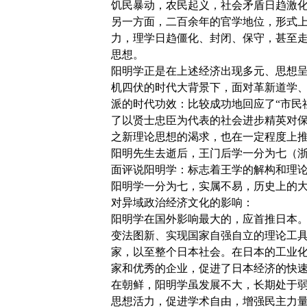
饥民暴动，农民起义，社会矛盾日趋激
另一方面，二百余年的官学地位，形式
力，理学日趋僵化、封闭、保守，甚至走
思想。
阳明学正是在上述经济出现多元、思想
机四伏的时代大背景下，面对革新道学
派的时代功效：比较成功地回应了“市民
了以贤士忠臣为代表的社会进步精英对
之新理论思想的渴求，也在一定程度上
阳明先生去逝后，王门后学一分为七（
面评说阳明学：标志着王学的解构和理
阳明学一分为七，实属不易，历史上的
对异域政治经济文化的影响：
阳明学在国外影响最大的，应首推日本。
变法图新、实现国家自强自立的理论工
家，以至整个日本社会。在日本的工业
家和优秀的企业，促进了日本经济的快
在朝鲜，阳明学虽发展不大，长期处于
思想活力，促进学术自由，增强民主力