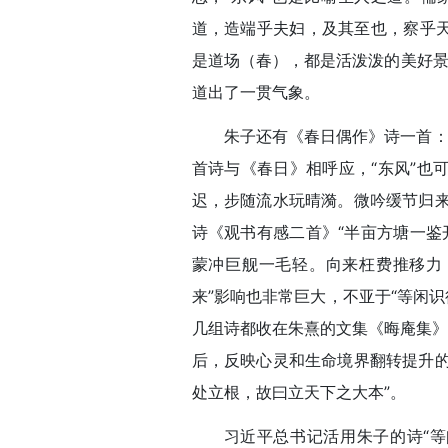
道，造端乎夫妇，及其至也，察乎天
是道场（春），都是活泼泼的美好景
道出了一贯气象。
朱子还有《春日偶作》诗一首：
首诗与《春日》相呼应，“东风”也
迟，步随流水玩晴漪。微吟缓节归来
诗《观书有感二首》“半亩方塘一鉴
蒙冲巨舰一毛轻。向来枉费推移力
来”影响也非常巨大，不亚于“等闲识
几组诗都收在朱熹的文集《晦庵集》
后，反映心灵和生命境界翻转提升的
处立根，故曰立天下之大本”。
习近平总书记活用朱子的诗“等