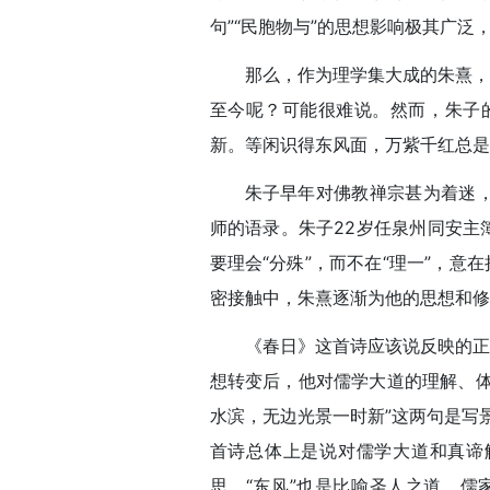
句”“民胞物与”的思想影响极其广泛
那么，作为理学集大成的朱熹，
至今呢？可能很难说。然而，朱子
新。等闲识得东风面，万紫千红总是
朱子早年对佛教禅宗甚为着迷，
师的语录。朱子22岁任泉州同安主
要理会“分殊”，而不在“理一”，
密接触中，朱熹逐渐为他的思想和修
《春日》这首诗应该说反映的正
想转变后，他对儒学大道的理解、体
水滨，无边光景一时新”这两句是写
首诗总体上是说对儒学大道和真谛
思，“东风”也是比喻圣人之道。儒