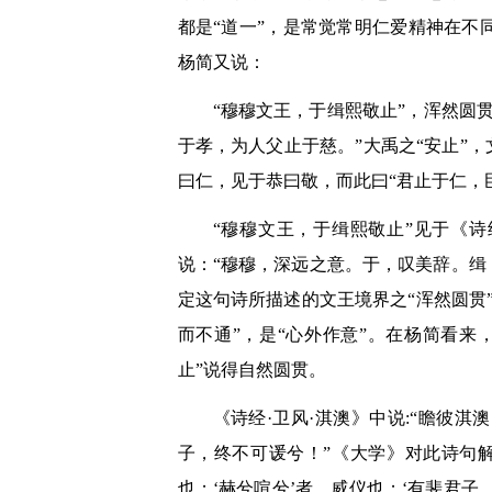
都是“道一”，是常觉常明仁爱精神在
杨简又说：
“穆穆文王，于缉熙敬止”，浑然圆
于孝，为人父止于慈。”大禹之“安止”
曰仁，见于恭曰敬，而此曰“君止于仁，
“穆穆文王，于缉熙敬止”见于《诗
说：“穆穆，深远之意。于，叹美辞。缉
定这句诗所描述的文王境界之“浑然圆贯
而不通”，是“心外作意”。在杨简看来
止”说得自然圆贯。
《诗经·卫风·淇澳》中说:“瞻彼
子，终不可谖兮！”《大学》对此诗句解
也；‘赫兮喧兮’者，威仪也；‘有斐君