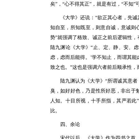
矣”，“心不得其正”，就是有过，“不知
《大学》还说：“欲正其心者，先诚
知自至，所知既至，则意自诚，意诚则
势”就强调了格致、诚正之前后逻辑性
陆九渊论《大学》“止、定、静、安、虑
虑，虑而后能得。’学不知止，而谓其
致之也。”这也是强调六者前后顺承性，
陆九渊认为《大学》“所谓诚其意者
臭，如好好色，乃是性所好恶，非出于
人知。十目所视，十手所指，其严若此
比。
四、余论
宋代以后，《大学》作为四书之首