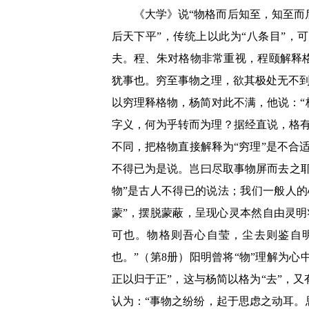
《大学》说“物格而后知至，知至
后天下平”，传统上以此为“八条目”，
夫。程、朱对格物非常重视，程颐解释
犹事也。穷至事物之理，欲其极处无不到
以穷理释格物，杨简对此不满，他说：
字义，何为乎转而为理？据经直说，格有去
不同，把格物直接解释为“穷理”是不合
不得已为是说。岂曰尽取事物屏而去之耶
物”是古人不得已的说法；我们一般人的
蒙”，摆脱蒙蔽，呈现心灵本然自由灵
可也。物格则吾心自莹，尘去则鉴自
也。”（第8册）阳明曾将“物”理解为心
正以归于正”，这与杨简以格为“去”，
认为：“事物之纷纷，起于思虑之动耳