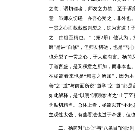
之意，谓切磋者，师友之力欤，至于琢
意，虽师友切磋，亦吾心受之，非外也。而
一贯之心而截截然判裂之，殊为害道！子
之，由粗至精也。”（第2册）他认为，
磨”是讲“自修”，但师友切磋，也是“吾心
也分裂了一贯之心，于大道有害。杨简又
于道言盛，是又积意之所加，而非本也。”
在杨简看来也是“积意之所加”，因为
善”之“道”与前面所说“道学”之“道”
如此解释，是“以明‘明明德’者之‘止于至
为贴切精当。总体上看，杨简以其“不起
主观性太强，有些看法也过于牵强，但
二、杨简对“正心”与“八条目”的批判