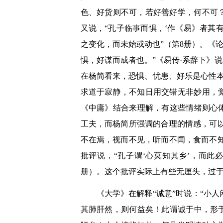
色、好货则不可，若好善好学，何不可
又说，“孔子临事而惧，‘作《易》者其
之变化，而未始或动也”（第8册）。《
惧，好谋而成者也。”《易传·系辞下》
在杨简看来，恐惧、忧患、好乐是心性
求道于寂静，不知日用交错无非妙用，
《中庸》结合来理解，有这些情绪则心
工夫，而杨简所强调的合理的情感，可以
不在焉，视而不见，听而不闻，食而不知
批评说，“孔子谓‘心莫知其乡’，而此
册）。这个批评实际上有些无厘头，过
《大学》在解释“诚意”时说：“小
其肺肝然，则何益矣！此谓诚于中，形