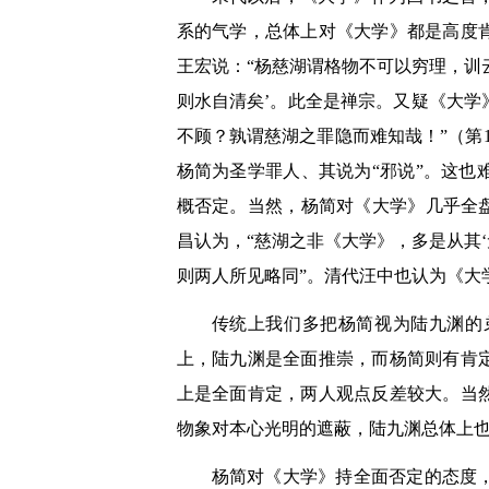
系的气学，总体上对《大学》都是高度
王宏说：“杨慈湖谓格物不可以穷理，训
则水自清矣’。此全是禅宗。又疑《大
不顾？孰谓慈湖之罪隐而难知哉！”（第
杨简为圣学罪人、其说为“邪说”。这
概否定。当然，杨简对《大学》几乎全
昌认为，“慈湖之非《大学》，多是从其
则两人所见略同”。清代汪中也认为《大
传统上我们多把杨简视为陆九渊的
上，陆九渊是全面推崇，而杨简则有肯
上是全面肯定，两人观点反差较大。当
物象对本心光明的遮蔽，陆九渊总体上
杨简对《大学》持全面否定的态度