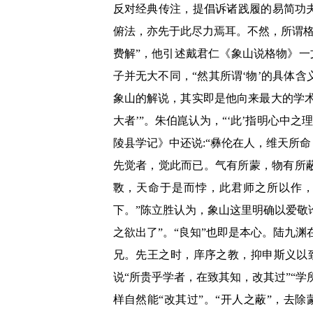
反对经典传注，提倡诉诸践履的易简功
俯法，亦先于此尽力焉耳。不然，所谓格
费解”，他引述戴君仁《象山说格物》一
子并无大不同，“然其所谓‘物’的具体
象山的解说，其实即是他向来最大的学
大者’”。朱伯崑认为，“‘此’指明心中
陵县学记》中还说:“彝伦在人，维天所
先觉者，觉此而已。气有所蒙，物有所
斁，天命于是而悖，此君师之所以作
下。”陈立胜认为，象山这里明确以爱敬
之欲出了”。“良知”也即是本心。陆九
兄。先王之时，庠序之教，抑申斯义以
说“所贵乎学者，在致其知，改其过”“
样自然能“改其过”。“开人之蔽”，去