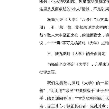
陋矣！小人情状如此，何足发明慎独之
这里从反面叙述的“小人”情状，不足以揭
杨简批评《大学》“八条目”为支离
册），孔、颜、曾、孟都未说过这样的
哉？取人大中至正之心，纷然而凿之，岂
说，一个“毒”字可见杨简对《大学》之
三、陆九渊对《大学》的全面肯定
与杨简全盘否定《大学》，几乎未
批评之语。
我们先看陆九渊对《大学》的一些
善”，“明明德”“亲民”都要归极于“止于
手，陆九渊回答说：“‘古之欲明明德
者，先正其心；欲正其心者，先诚其意；