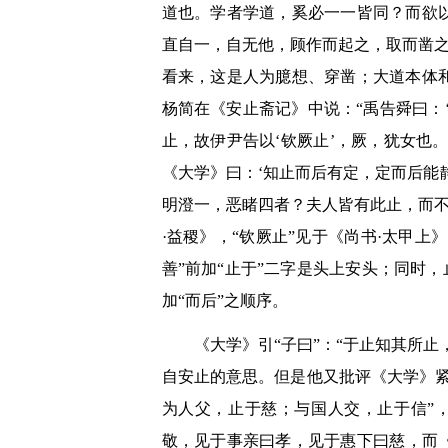
道也。学者学道，奚必一一皆同？而欲
直自一，自无他，顾作而起之，取而凿之
看来，这是人为臆想、穿凿；大道本体
杨简在《安止斋记》中说：“禹告舜曰：
止，故伊尹告以‘钦厥止’，厥，犹女也
《大学》曰：‘知止而后有定，定而后能
明澄一，恶睹四者？夫人皆有此止，而不
·益稷》，“钦厥止”见于《尚书·太甲
善”前加“止于”二字是头上安头；同时
加“而后”之顺序。
《大学》引“子曰”：“于止知其所
自安止的意思。但是他又批评《大学》
为人父，止于慈；与国人交，止于信”
敬，见于事亲曰孝，见于惠下曰慈，而