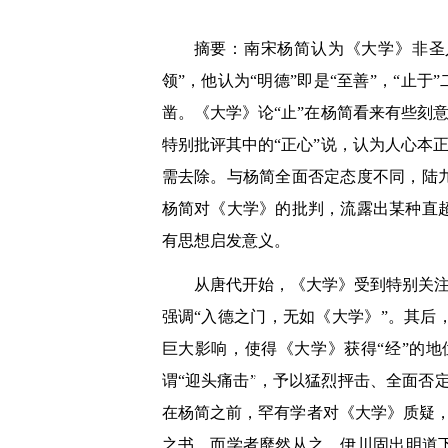
摘要：南宋杨简认为《大学》非圣
领”，他认为“明德”即是“至善”，“止
凿。《大学》论“止”在杨简看来有些刻意
特别批评其中的“正心”说，认为人心本正
需去除。与杨简全面否定态度不同，陆
杨简对《大学》的批判，流露出某种直
有思想启发意义。
从唐代开始，《大学》受到特别关注
强调“入德之门，无如《大学》”。其
巨大影响，使得《大学》获得“经”的
谓“迎头痛击”，予以猛烈抨击、全面否
在杨简之前，罕有学者对《大学》质疑
之书，而学者靡然从之。伊川固出明道