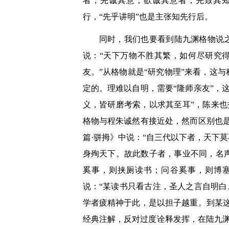
者，先诚其意；欲诚其意者，先致其知
行，“先乎讲明”也是主张知先行后。
同时，我们也要看到陆九渊格物说之
说：“天下万物不胜其繁，如何尽研究得
友。”从格物就是“研究物理”来看，这
定的。理难以自明，需要“隆师亲友”，
义，皆研磨考索，以求其至耳”，陈来也
格物与程朱诚然有接近处，然而区别也
篇·骈拇》中说：“自三代以下者，天下
身殉天下。故此数子者，事业不同，名
奚事，则挟厕读书；问谷奚事，则博
说：“某读书只看古注，圣人之言自明白
学者疲精神于此，是以担子越重。到某这
经典注解，反对过度诠释发挥，在陆九