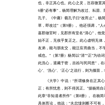
也，非正其心也。此心之灵，岂容微置
6册“必有事”，杨简理解为改过、耘苗
孔子。《中庸》载孔子曰“改而止”，杨
草，即改过”（第9册）。他还强调，“
嘉郡做官时，见郡所有堂名“清心”，他觉
始不正，无俟乎复正之。此心虚明无体
友弟，能与朋友交，能泛应而曲当，不
戒也。”（第7册）杨简以“清”“正”为
此洗心，退藏于密，吉凶与民同患”，在
心’、‘洗心’、‘正心’之说行，则为揠苗
《大学》中说：“所谓修身在正其
正；有所忧患，则不得其正。”据杨简
此章“非知道者所作”（第8册）。在杨
具体而论，他说：“夫忿懥则断不可有