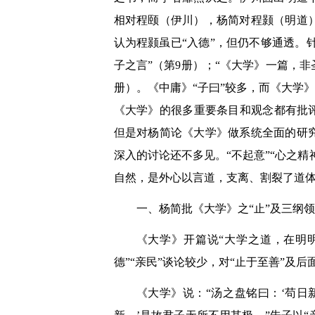
相对程颐（伊川），杨简对程颢（明道
认为程颢虽已“入德”，但仍不够通透。
子之言”（第9册）；“《大学》一篇，非
册）。《中庸》“子曰”较多，而《大学
《大学》的很多重要条目和观念都有批
但是对杨简论《大学》做系统全面的研
深入的讨论还不多见。“不起意”“心之
自然，是外心以言道，支离、割裂了道
一、杨简批《大学》之“止”及三纲领
《大学》开篇说“大学之道，在明
德”“亲民”谈论较少，对“止于至善”及后
《大学》说：“汤之盘铭曰：‘苟日