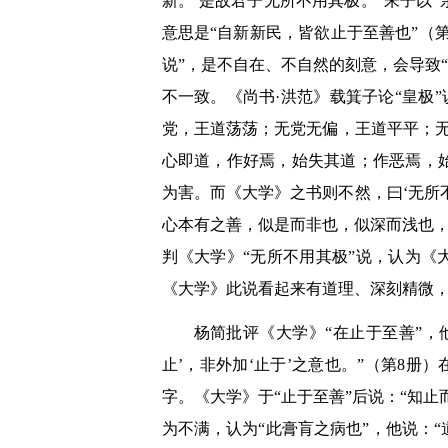
新。’是故君子无所不用其极。”朱子以“
意思是“自新新民，皆欲止于至善也”（
说”，是不自在、不自然的刻意，会导致
不一致。《尚书·洪范》载箕子论“皇极
党，王道荡荡；无党无偏，王道平平；无
心即道，作好焉，始失其道；作恶焉，
为害。而《大学》之书则不然，曰‘无所不
心本有之善，似是而非也，似深而浅也，
判《大学》“无所不用其极”说，认为《
《大学》此说看起来有道理、深刻精微
杨简批评《大学》“在止于至善”，
止’，非外加‘止于’之意也。”（第8册
字。《大学》于“止于至善”后说：“知
为不满，认为“此膏肓之病也”，他说：