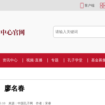
客户端
学中心官网
资讯中心
视频·直播
专题
孔子学堂
基金募
廖名春
5:10
来源：中国孔子网
作者：宋睿