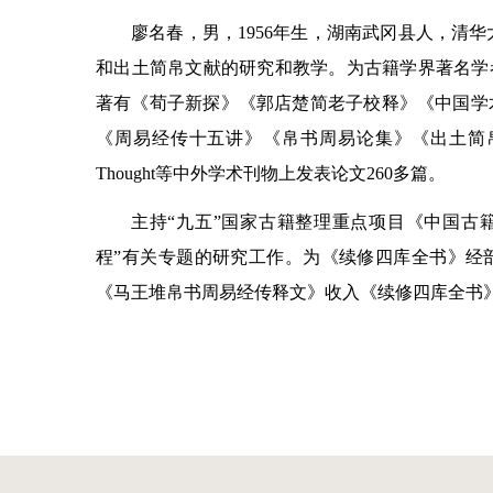
廖名春，男，1956年生，湖南武冈县人，清
和出土简帛文献的研究和教学。为古籍学界著名学
著有《荀子新探》《郭店楚简老子校释》《中国学
《周易经传十五讲》《帛书周易论集》《出土简帛丛考》等
Thought等中外学术刊物上发表论文260多篇。
主持“九五”国家古籍整理重点项目《中国古籍
程”有关专题的研究工作。为《续修四库全书》经
《马王堆帛书周易经传释文》收入《续修四库全书