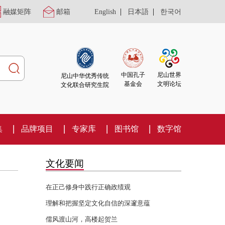
|
|
融媒矩阵
邮箱
English
日本語
한국어
尼山世界
中国孔子
尼山中华优秀传统
文明论坛
基金会
文化联合研究生院
集
品牌项目
专家库
图书馆
数字馆
文化要闻
在正己修身中践行正确政绩观
理解和把握坚定文化自信的深邃意蕴
儒风渡山河，高楼起贺兰