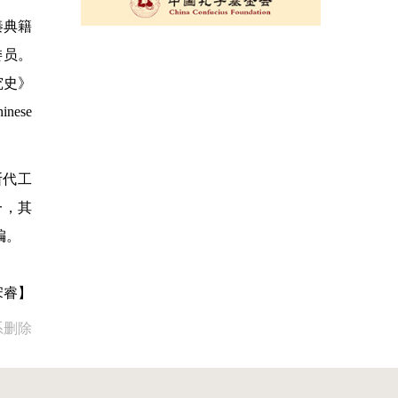
秦典籍
委员。
究史》
ese
断代工
一，其
编。
宋睿】
系删除