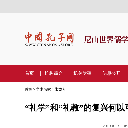
尼山世界儒
首页
机构简介
机关党建
信息公开
首页
>
学术名家
>
朱杰人
“礼学”和“礼教”的复兴何
2019-07-31 10: