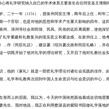
决心将礼学研究纳入自己的学术体系主要发生在任同安县主簿期
九岁。二十一年（1151），授泉州同安主簿，两年后上任，时年
第一个官职，也是对他的思想和学术产生重大影响的四年。这
泉州、漳州等社会和民情、民风、民俗的近距离观察，使他深
到了礼学重建和礼教复兴的现实意义和紧迫感。在泉州任上，他
》，作《民臣礼议》，建议纂《绍兴纂次政和民臣礼略》，并
这一切既开始了他对礼学的理论研究，又开启了他对礼教社会
切，他的《家礼》就是一部把礼学理论付诸社会实践的佳作。
能，礼学和礼教再次回到中国人生命意识与社会意识的中心，
在形而上的层面。我以为，今天的中国依然面临着或迫切地需
妻先生。我对他说，我正在利用婺源县的紫阳书院做礼学落地