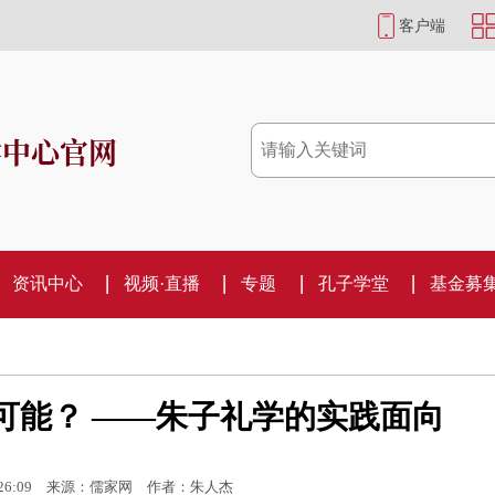
客户端
学中心官网
资讯中心
视频·直播
专题
孔子学堂
基金募
以可能？ ——朱子礼学的实践面向
26:09
来源：儒家网
作者：朱人杰