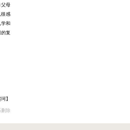
向父母
也很感
礼学和
国的复
赵珂】
系删除