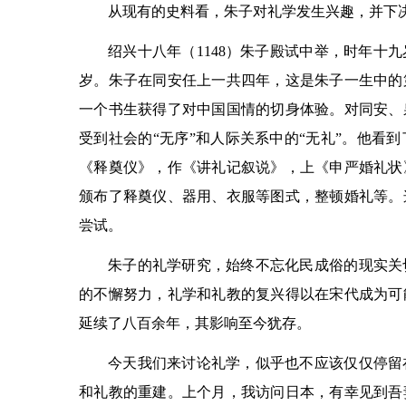
从现有的史料看，朱子对礼学发生兴趣，并下
绍兴十八年（1148）朱子殿试中举，时年十
岁。朱子在同安任上一共四年，这是朱子一生中的
一个书生获得了对中国国情的切身体验。对同安、
受到社会的“无序”和人际关系中的“无礼”。他看
《释奠仪》，作《讲礼记叙说》，上《申严婚礼状
颁布了释奠仪、器用、衣服等图式，整顿婚礼等。
尝试。
朱子的礼学研究，始终不忘化民成俗的现实关
的不懈努力，礼学和礼教的复兴得以在宋代成为可
延续了八百余年，其影响至今犹存。
今天我们来讨论礼学，似乎也不应该仅仅停留
和礼教的重建。上个月，我访问日本，有幸见到吾