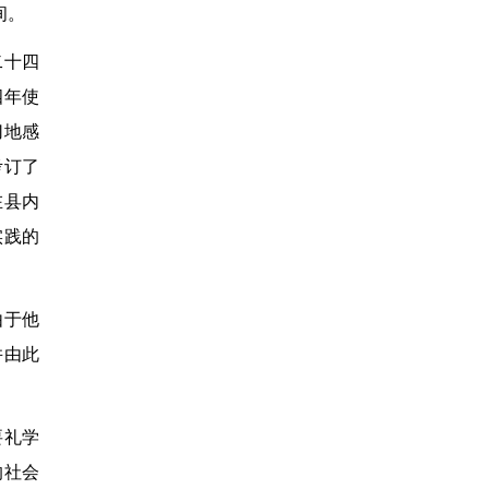
间。
二十四
四年使
切地感
考订了
在县内
实践的
由于他
并由此
要礼学
的社会