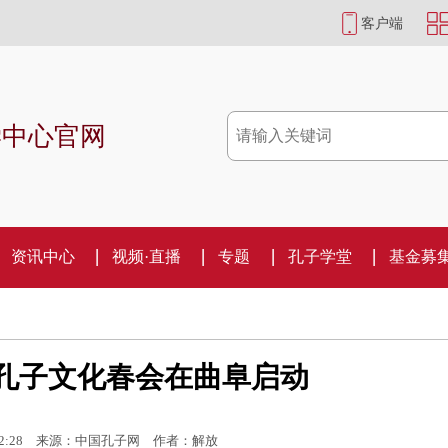
客户端
学中心官网
资讯中心
视频·直播
专题
孔子学堂
基金募
岸孔子文化春会在曲阜启动
2:28
来源：中国孔子网
作者：解放