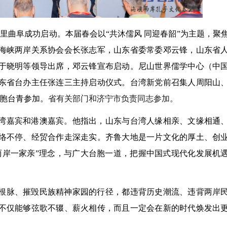
子故里曲阜成功启动。本届春会以“共沐儒风 同迎春韶”为主题，聚
海峡两岸关系协会会长张志军，山东省委常委邓云锋，山东省
于晓明等领导出席，邓云锋宣布启动。尼山世界儒学中心（中
东省台办主任张连三主持启动仪式。台湾新党前召集人周阳山
台胞台青参加。
省有关部门和济宁市负责同志参加。
湾嘉宾和港澳嘉宾。他指出，山东与台湾人缘相亲、文缘相通
络不停、经贸合作走深走实。齐鲁大地是一片文化的厚土、创
两岸一家亲”理念，与广大台胞一道，把握中国式现代化发展机
根脉、摧毁民族精神家园的行径，都违背历史潮流、违背两岸
不仅能够弦歌不辍、薪火相传，而且一定会在新的时代焕发出