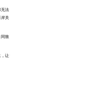
都无法
两岸关
共同致
媒，让