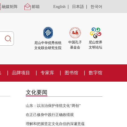
|
|
融媒矩阵
邮箱
English
日本語
한국어
尼山世界
中国孔子
尼山中华优秀传统
文明论坛
基金会
文化联合研究生院
集
品牌项目
专家库
图书馆
数字馆
文化要闻
山东：以法治保护传统文化“两创”
在正己修身中践行正确政绩观
理解和把握坚定文化自信的深邃意蕴