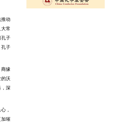
焦推动
人大常
国孔子
、孔子
、商缘
业的沃
遇，深
民心，
更加璀