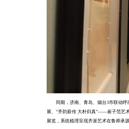
同期，济南、青岛、烟台3市联动呼
展、“齐韵薪传 大朴归真”——崔子范艺
展览，系统梳理呈现齐派艺术在鲁师承