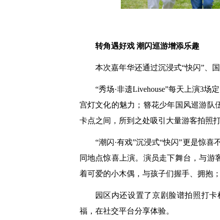
转角遇好戏 潮闪巡游增添乐趣
本次嘉年华还通过沉浸式“快闪”、
“秀场·非遗Livehouse”每天
宫灯文化的魅力；簪花少年国风巡游队
卡点之间，所到之处吸引大量游客拍照
“潮闪·有戏”沉浸式“快闪”更是
同地点惊喜上演。演员走下舞台，与游
着可爱的小木偶，与孩子们握手、拥抱
园区内还设置了京剧脸谱拍照打卡
福，在社交平台分享体验。