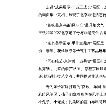
走进“成果展示·非遗正成长”展区
的画面集中亮相，展现了北京非遗活态
“福味燕京·福韵风味仓”最具烟火
王致和等20家北京老字号与非遗美食品
“京韵美学图鉴·手作宝藏库”展区
绣、雕漆、花丝镶嵌等传统手工艺品琳
“同心结艺·京津冀非遗共赏”展区
县剪纸，北京的葫芦烙画、彩塑京剧脸
还现场进行技艺交流，共同探讨非遗创
专为亲子家庭打造的“撒欢儿乐园·
彩绘风筝区，孩子们拿着画笔在风筝上
小兔子、小老虎；扎染区的蓝白布料随