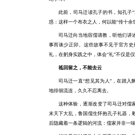
此前，司马迁读孔子的书，知孔子“
惑：这样一个布衣之人，何以能“传十余
司马迁向当地宿儒请教，听他们讲
事而诛少正卯。这些故事不见于官方史
礼，在躬身实践之中，体会“礼”不仅是
祗回留之，不能去云
司马迁一直“想见其为人”，在踏
地徘徊流连，久久不忍离去。
这种体验，逐渐改变了司马迁对儒
末天下大乱，鲁国儒生怀抱孔子礼器，
后隐藏着一条逻辑的河流：儒家并非一