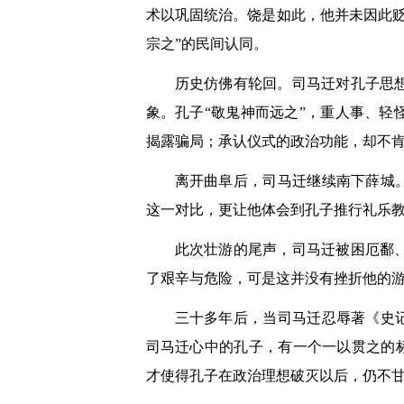
术以巩固统治。饶是如此，他并未因此
宗之”的民间认同。
历史仿佛有轮回。司马迁对孔子思
象。孔子“敬鬼神而远之”，重人事、
揭露骗局；承认仪式的政治功能，却不
离开曲阜后，司马迁继续南下薛城
这一对比，更让他体会到孔子推行礼乐
此次壮游的尾声，司马迁被困厄鄱
了艰辛与危险，可是这并没有挫折他的
三十多年后，当司马迁忍辱著《史
司马迁心中的孔子，有一个一以贯之的
才使得孔子在政治理想破灭以后，仍不