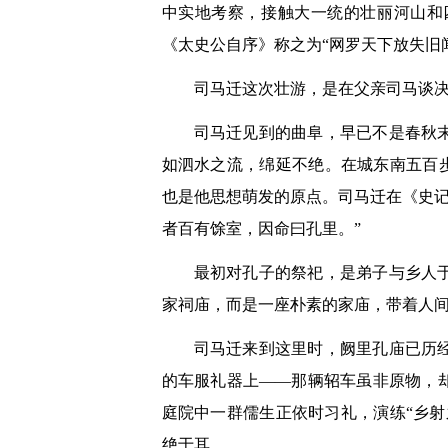
中实地考察，接触大一统的壮丽河山和
《太史公自序》称之为“网罗天下放失旧
司马迁这次壮游，是在父亲司马谈决
司马迁见到的曲阜，早已不是春秋
如泗水之流，绵延不绝。在城东南五百
也是他思想萌发的原点。司马迁在《史记
者百有馀室，因命曰孔里。”
最初对孔子的祭祀，是弟子与乡人
家祠庙，而是一座朴素的家庙，带着人
司马迁来到这里时，阙里孔庙已历
的车服礼器上——那辆轺车虽非原物，
庭院中一群儒生正依时习礼，演练“乡
绝于耳。