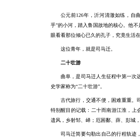
公元前126年，沂河清澈如练，
乎”的小河，踏入鲁国故地的核心。他
眼看看那位倾心已久的孔子，究竟生活
这位青年，就是司马迁。
二十壮游
曲阜，是司马迁人生征程中第一次
史学家称为“二十壮游”。
古代旅行，交通不便，困难重重。
特别醒目的记载：二十而南游江淮，上
遗风，乡射邹、峄；厄困鄱、薛、彭城
司马迁简要勾勒出自己的行程轨迹