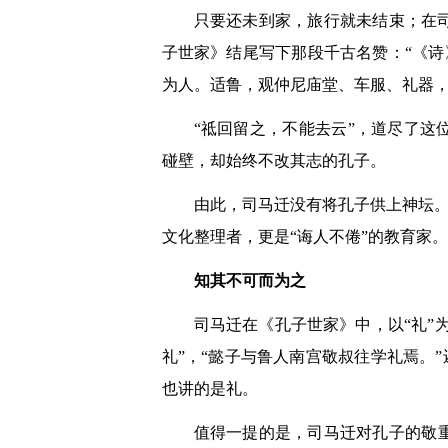
只要还未到家，旅行就未结束；在
子世家》结尾写下那段千古名赞：“《诗
为人。适鲁，观仲尼庙堂、车服、礼器，
“祗回留之，不能去云”，道尽了
碰壁，却始终不改其志的孔子。
由此，司马迁没有将孔子供上神坛。
文化整理者，更是“诲人不倦”的教育家
知其不可而为之
司马迁在《孔子世家》中，以“礼”
礼”，“懿子与鲁人南宫敬叔往学礼焉。
也讲的是礼。
值得一提的是，司马迁对孔子的敬