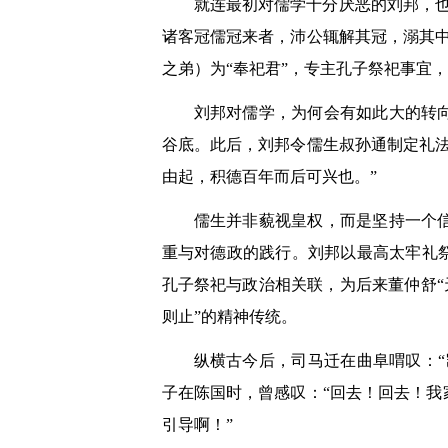
就连最初对儒学十分厌恶的刘邦，
诸客冠儒冠来者，沛公辄解其冠，溺其
之弟）为“奉祀君”，专主孔子祭祀事宜
刘邦对儒学，为何会有如此大的转
谷底。此后，刘邦令儒生叔孙通制定礼
由起，积德百年而后可兴也。”
儒生并非藐视皇权，而是坚持一个
重与对德政的践行。刘邦以最高太牢礼
孔子祭祀与政治相关联，为后来董仲舒“
则止”的精神传统。
纵横古今后，司马迁在曲阜喟叹：
子在陈国时，曾感叹：“回去！回去！
引导啊！”