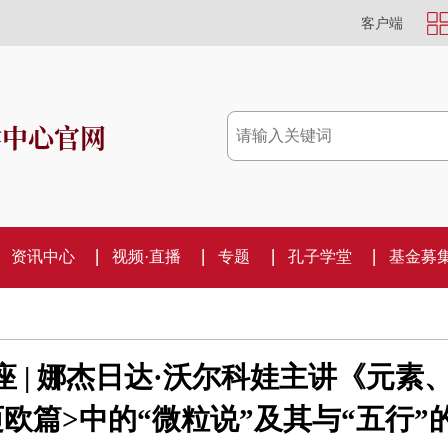
客户端
学中心官网
资讯中心
视频·直播
专题
孔子学堂
基金募
 | 娜杰日达·沃尔科娃主讲《元素
欧篇>中的“微粒说”及其与“五行”