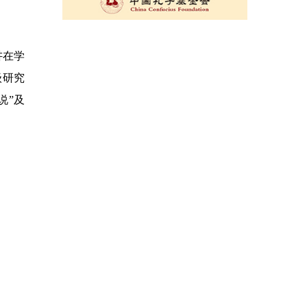
讲在学
级研究
说”及