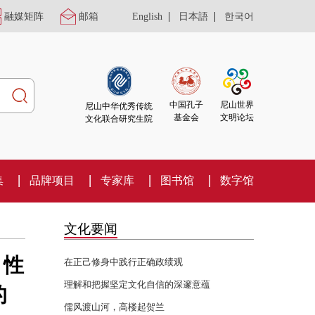
|
|
融媒矩阵
邮箱
English
日本語
한국어
尼山世界
中国孔子
尼山中华优秀传统
文明论坛
基金会
文化联合研究生院
集
品牌项目
专家库
图书馆
数字馆
文化要闻
、性
在正己修身中践行正确政绩观
理解和把握坚定文化自信的深邃意蕴
的
儒风渡山河，高楼起贺兰