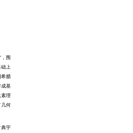
”，围
基础上
期希腊
解成基
元素理
有几何
古典宇