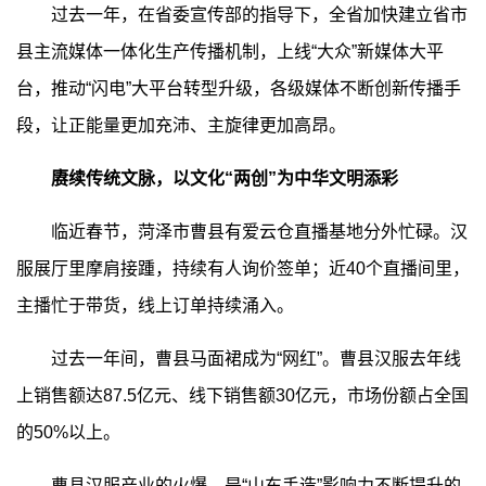
过去一年，在省委宣传部的指导下，全省加快建立省市
县主流媒体一体化生产传播机制，上线“大众”新媒体大平
台，推动“闪电”大平台转型升级，各级媒体不断创新传播手
段，让正能量更加充沛、主旋律更加高昂。
赓续传统文脉，以文化“两创”为中华文明添彩
临近春节，菏泽市曹县有爱云仓直播基地分外忙碌。汉
服展厅里摩肩接踵，持续有人询价签单；近40个直播间里，
主播忙于带货，线上订单持续涌入。
过去一年间，曹县马面裙成为“网红”。曹县汉服去年线
上销售额达87.5亿元、线下销售额30亿元，市场份额占全国
的50%以上。
曹县汉服产业的火爆，是“山东手造”影响力不断提升的