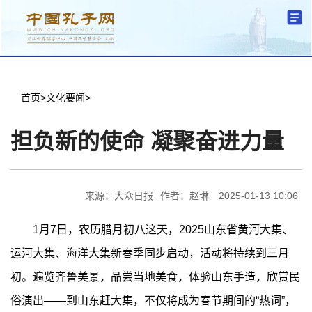
分中心建设
机构简介
文化要闻
信息公开
学术研究
传播普及
交流互鉴
机关党建
学术期刊
儒学名家
文献数据
首页
首页
>
文化要闻
>
担负新的使命 凝聚奋进力量
来源：大众日报
作者：赵琳
2025-01-13 10:06
1月7日，农历腊月初八这天，2025山东省黄河大集、
运河大集、海洋大集新春季同步启动，活动将持续到三月
初。遍览齐鲁美景，品尝当地美食，体验山东手造，欣赏民
俗演出——到山东赶大集，不仅将成为春节期间的“热词”，