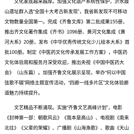
文化家底越来越厚。加强文化遗产系统性保护，沂水跋
山遗址群入选“全国十大考古新发现”，我省新发现不可移动
文物数量全国第一。完成《齐鲁文库》第二批成果155册，
推出齐文化著作集成《齐书》1096册、黄河文化集成《黄
河大系》20册，发布《中华优秀传统文化少儿绘本大系》首
批100册。制定《中医药文化传承发展工作方案》，中医药
文化体验周和服务月深受欢迎，推出央视《中国中医药大
会》（山东篇）。加强齐鲁文化展示呈现，举办“何以中国
弦歌不辍”网络主题宣传活动，“四廊一线多片区”文化体验廊
道魅力持续提升。
文艺精品不断涌现。实施“齐鲁文艺高峰计划”，电影
《封神第一部：朝歌风云》《我本是高山》、电视剧《南来
北往》《父辈的荣耀》、广播剧《山海渔歌》、歌曲《天山