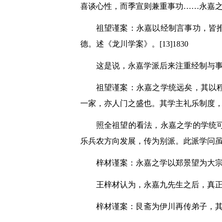
喜谈心性，而季宣则兼重事功……永嘉之
祖望谨案：永嘉以经制言事功，皆
德。述《龙川学案》。[13]1830
这是说，永嘉学派后来注重经制与
祖望谨案：永嘉之学统远矣，其以
一家，亦人门之盛也。其学主礼乐制度
照全祖望的看法，永嘉之学的学统
乐兵农方向发展，传为别派。此派学问
梓材谨案：永嘉之学以郑景望为大
王梓材认为，永嘉九先生之后，真
梓材谨案：艮斋为伊川再传弟子，