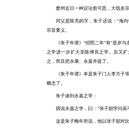
婺州近日一种议论愈可恶，大抵名
同父是陈亮的字，朱子还说：“海
宗旨要义。
《朱子年谱》“绍熙二年”有“是岁
之学进一步扩大至陈傅良之学。后又扩
之，而且把永康、永嘉并提了。
《朱子年谱》本是朱子门人李方子等
概念了。
朱子谈到永嘉之学：
因说永嘉之学，曰：“张子韶学问虽
这是朱子晚年所说，他以张子韶对