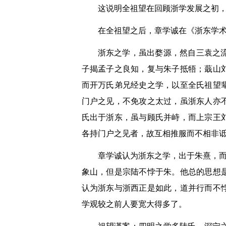
这说明全祖望在回顾浙学发展之初
在全祖望之后，章学诚在《浙东学
浙东之学，虽出婺源，然自三袁之
子揭孟子之良知，复与朱子抵牾；蕺山
而开万氏弟兄经史之学，以至全氏祖望
门户之见，不免攻之太过，虽浙东人亦
氏出于浙东，虽与顾氏并峙，而上宗王
各持门户之见者，故互相推服而不相非
章学诚认为浙东之学，出于朱熹，而
象山，但是宗陆不悖于朱。他总的思想
认为浙东与浙西正是如此，道并行而不
学观较之前人要宽大得多了。