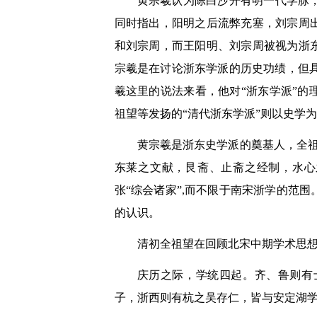
黄宗羲认为陈白沙开有明一代学脉
同时指出，阳明之后流弊充塞，刘宗周
和刘宗周，而王阳明、刘宗周被视为浙
宗羲是在讨论浙东学派的历史功绩，但具
羲这里的说法来看，他对“浙东学派”
祖望等发扬的“清代浙东学派”则以史学
黄宗羲是浙东史学派的奠基人，全
东莱之文献，艮斋、止斋之经制，水心
张“综会诸家”,而不限于南宋浙学的范
的认识。
清初全祖望在回顾北宋中期学术思
庆历之际，学统四起。齐、鲁则有
子，浙西则有杭之吴存仁，皆与安定湖