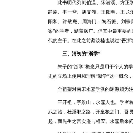
此书明代列刘伯温、宋潜溪、方正
静庵、丰一斋、胡支湖、王阳明、王龙
阳和、许敬庵、周海门、陶石篑、刘宗
案”的学者，涵盖颇广。但其中最重要的
代的主干。在此之前蔡汝楠也说过“吾浙
三、清初的“浙学”
朱子的“浙学”概念只是用于个人的
史的立场上使用和理解“浙学”这一概念，
全祖望对南宋永嘉学派的渊源颇为
王开祖，字景山，永嘉人也。学者
武之治，杜淫邪之路，开皇极之门。吾畏
起，而先生之言实遥与相应。永嘉后来