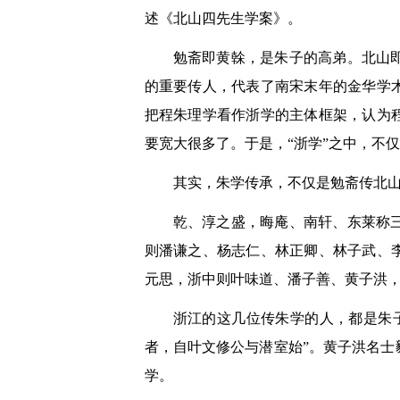
述《北山四先生学案》。
勉斋即黄榦，是朱子的高弟。北山
的重要传人，代表了南宋末年的金华学
把程朱理学看作浙学的主体框架，认为
要宽大很多了。于是，“浙学”之中，不
其实，朱学传承，不仅是勉斋传北
乾、淳之盛，晦庵、南轩、东莱称
则潘谦之、杨志仁、林正卿、林子武、
元思，浙中则叶味道、潘子善、黄子洪
浙江的这几位传朱学的人，都是朱子
者，自叶文修公与潜室始”。黄子洪名
学。