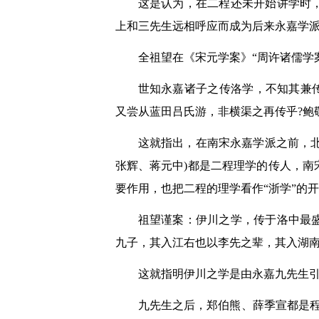
这是认为，在二程还未开始讲学时
上和三先生远相呼应而成为后来永嘉学
全祖望在《宋元学案》“周许诸儒学
世知永嘉诸子之传洛学，不知其兼
又尝从蓝田吕氏游，非横渠之再传乎?鲍
这就指出，在南宋永嘉学派之前，北
张辉、蒋元中)都是二程理学的传人，
要作用，也把二程的理学看作“浙学”的
祖望谨案：伊川之学，传于洛中最
九子，其入江右也以李先之辈，其入湖
这就指明伊川之学是由永嘉九先生引
九先生之后，郑伯熊、薛季宣都是