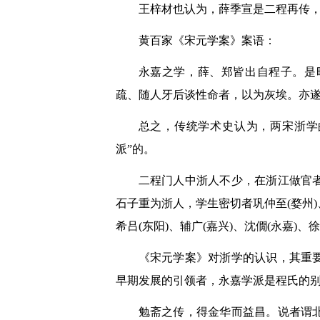
王梓材也认为，薛季宣是二程再传
黄百家《宋元学案》案语：
永嘉之学，薛、郑皆出自程子。是
疏、随人牙后谈性命者，以为灰埃。亦
总之，传统学术史认为，两宋浙学
派”的。
二程门人中浙人不少，在浙江做官
石子重为浙人，学生密切者巩仲至(婺州)、
希吕(东阳)、辅广(嘉兴)、沈僩(永嘉)、
《宋元学案》对浙学的认识，其重
早期发展的引领者，永嘉学派是程氏的
勉斋之传，得金华而益昌。说者谓