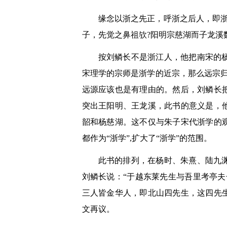
缘念以浙之先正，呼浙之后人，即
子，先觉之鼻祖欤?阳明宗慈湖而子龙溪
按刘鳞长不是浙江人，他把南宋的
宋理学的宗师是浙学的近宗，那么远宗
远源应该也是有理由的。然后，刘鳞长
突出王阳明、王龙溪，此书的意义是，
韶和杨慈湖。这不仅与朱子宋代浙学的
都作为“浙学”,扩大了“浙学”的范围。
此书的排列，在杨时、朱熹、陆九
刘鳞长说：“于越东莱先生与吾里考亭
三人皆金华人，即北山四先生，这四先
文再议。