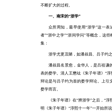
不断扩大的过程。
一、南宋的“浙学”
众所周知，最早使用“浙学”这一表
者”“浙中之学”“浙间学问”等概念，这
集：
浙学尤更丑陋，如潘叔昌、吕子约之
潘叔昌名景愈，金华人，是吕祖谦
表的婺学。清人王懋竑《朱子年谱》“淳
辩论是与吕子约为首的婺学辩论。上引
婺学而言。
《朱子年谱》在“辨浙学”之后，“
明《朱子年谱》“淳熙十一年”一开始所