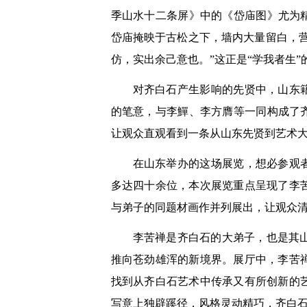
季山水十二条屏》中的《岱庙图》尤为
岱庙掩映于古松之下，墙内大量留白，营
仿，实出余己意也。”这正是“学我者生
对齐白石产生影响的先贤中，山东
的笔意，与李鱓、李方膺等一同构成了
让观众直观看到一条从山东先贤到艺术
在山东举办的这场展览，想必参观
多达四十余位，本次展览重点呈现了李
与弟子的同题材画作并列展出，让观众清
李苦禅是齐白石的大弟子，也是其
推向苍劲雄浑的新境界。展厅中，李苦
找到从齐白石艺术中传承又有所创新的
写意上独辟蹊径，风格灵动精巧，齐白石