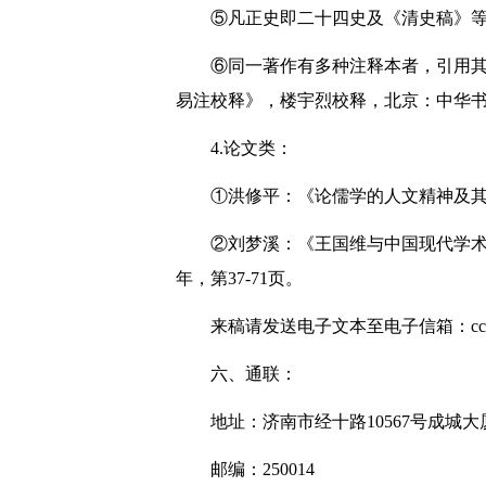
⑤凡正史即二十四史及《清史稿》
⑥同一著作有多种注释本者，引用
易注校释》，楼宇烈校释，北京：中华书局
4.论文类：
①洪修平：《论儒学的人文精神及其现
②刘梦溪：《王国维与中国现代学术
年，第37-71页。
来稿请发送电子文本至电子信箱：ccfk
六、通联：
地址：济南市经十路10567号成城大
邮编：250014