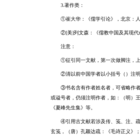
3.著作类：
①崔大华：《儒学引论》，北京：人民
②[美]列文森：《儒教中国及其现代
注意：
①征引同一文献，第一次做脚注，
②清以前中国学者以小括号（）注明
③书名含有作者姓名者，可省略作
或谥号者，仍须注明作者，如：（明）
《夏峰先生集》等。
④引用古文献若涉及传、笺、注、
玄笺，（唐）孔颖达疏：《毛诗正义》