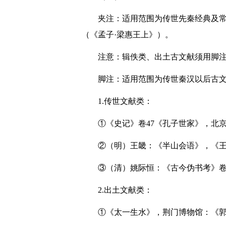
夹注：适用范围为传世先秦经典及常
（《孟子·梁惠王上》）。
注意：辑佚类、出土古文献须用脚
脚注：适用范围为传世秦汉以后古
1.传世文献类：
①《史记》卷47《孔子世家》，北京：
②（明）王畿：《半山会语》，《王
③（清）姚际恒：《古今伪书考》卷
2.出土文献类：
①《太一生水》，荆门博物馆：《郭店楚