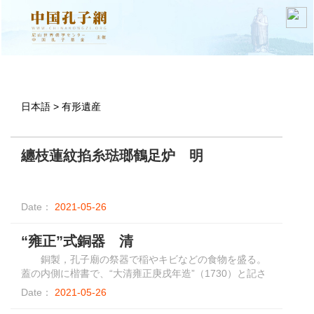
日本語 > 有形遺産
纏枝蓮紋掐糸琺瑯鶴足炉 明
Date：
2021-05-26
“雍正”式銅器 清
銅製，孔子廟の祭器で稲やキビなどの食物を盛る。
蓋の内側に楷書で、“大清雍正庚戌年造”（1730）と記さ
れている。
Date：
2021-05-26