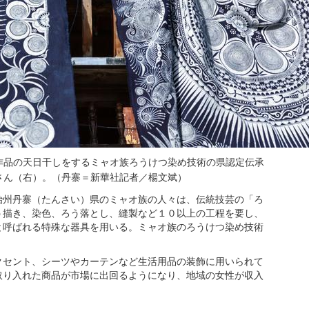
作品の天日干しをするミャオ族ろうけつ染め技術の県認定伝承
さん（右）。（丹寨＝新華社記者／楊文斌）
治州丹寨（たんさい）県のミャオ族の人々は、伝統技芸の「ろ
う描き、染色、ろう落とし、縫製など１０以上の工程を要し、
と呼ばれる特殊な器具を用いる。ミャオ族のろうけつ染め技術
クセント、シーツやカーテンなど生活用品の装飾に用いられて
取り入れた商品が市場に出回るようになり、地域の女性が収入