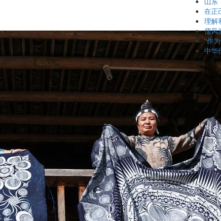
山东
在正
理解
儒风
“作
中华