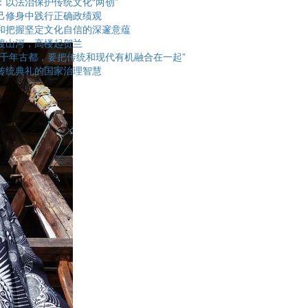
：以法治保护传统文化“两创”
己修身中践行正确政绩观
和把握坚定文化自信的深邃意蕴
渡山河，高楼起贺兰
为千年古都，要把传统和现代有机融合在一起”
传统典礼的国家治理智慧