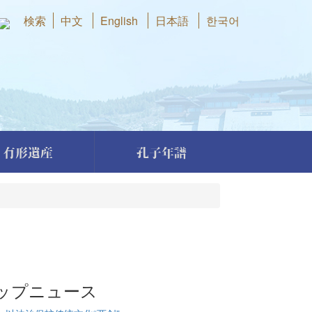
検索
中文
English
日本語
한국어
有形遺産
孔子年譜
ップニュース