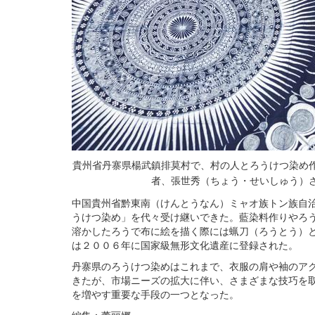
貴州省丹寨県楊武鎮排莫村で、村の人とろうけつ染め
者、張世秀（ちょう・せいしゅう）
中国貴州省黔東南（けんとうなん）ミャオ族トン族自
うけつ染め」を代々受け継いできた。藍染料作りやろ
溶かしたろうで布に絵を描く際には蝋刀（ろうとう）
は２００６年に国家級無形文化遺産に登録された。
丹寨県のろうけつ染めはこれまで、衣服の肩や袖のア
きたが、市場ニーズの拡大に伴い、さまざまな技巧を
を増やす重要な手段の一つとなった。