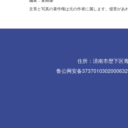
編集：董丽娜
文章と写真の著作権は元の作者に属します。侵害があ
住所：済南市歴下区青年東路
鲁公网安备3737010302000632号 鲁I