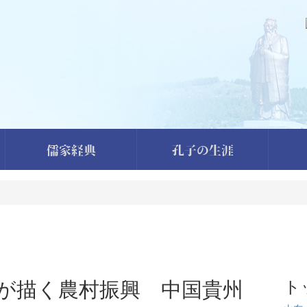
儒家経典
孔子の生涯
が描く農村振興 中国貴州
ト