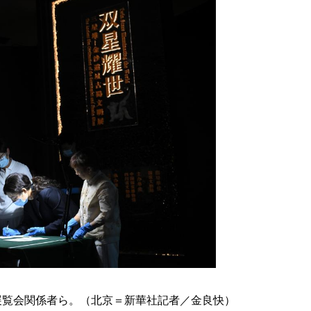
展覧会関係者ら。（北京＝新華社記者／金良快）