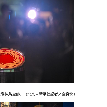
太陽神鳥金飾。（北京＝新華社記者／金良快）