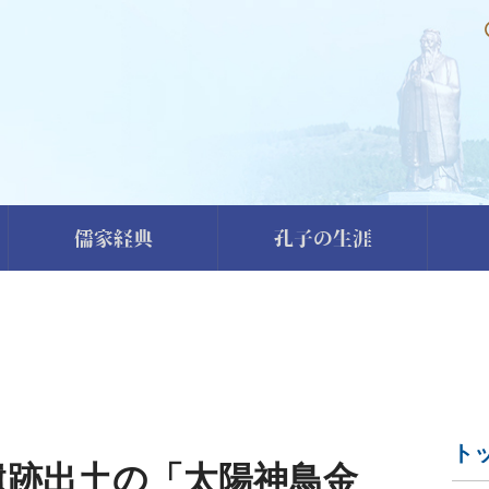
儒家経典
孔子の生涯
ト
遺跡出土の「太陽神鳥金