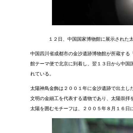
１２日、中国国家博物館に展示された
​中国四川省成都市の金沙遺跡博物館が所蔵する
館テーマ便で北京に到着し、翌１３日から中国
れている。
太陽神鳥金飾は２００１年に金沙遺跡で出土し
文明の金細工を代表する遺物であり、太陽崇拝
太陽を囲むモチーフは、２００５年８月１６日