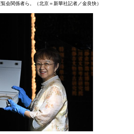
展覧会関係者ら。（北京＝新華社記者／金良快）