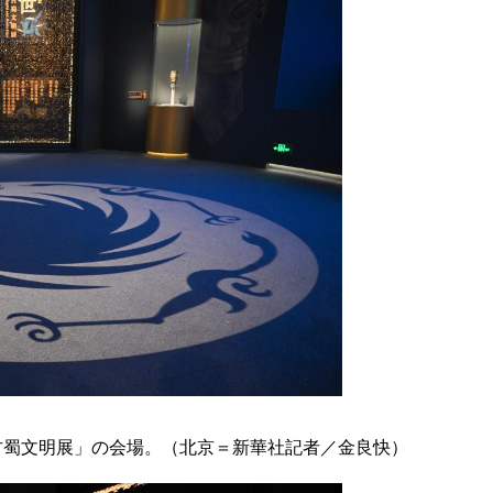
古蜀文明展」の会場。（北京＝新華社記者／金良快）