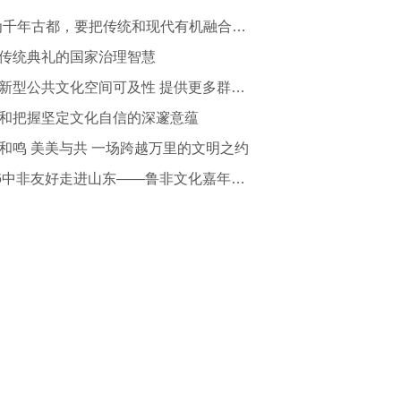
“作为千年古都，要把传统和现代有机融合在一起”
传统典礼的国家治理智慧
提升新型公共文化空间可及性 提供更多群众身边的文化服务
和把握坚定文化自信的深邃意蕴
和鸣 美美与共 一场跨越万里的文明之约
2026中非友好走进山东——鲁非文化嘉年华活动开幕