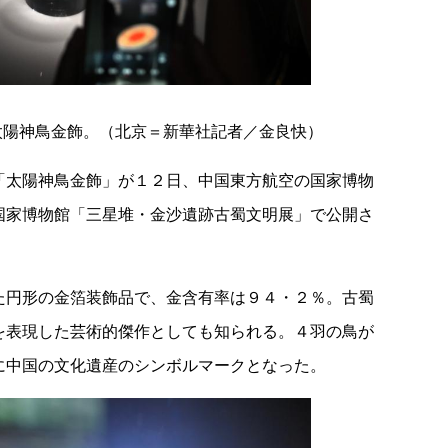
太陽神鳥金飾。（北京＝新華社記者／金良快）
「太陽神鳥金飾」が１２日、中国東方航空の国家博物
国家博物館「三星堆・金沙遺跡古蜀文明展」で公開さ
た円形の金箔装飾品で、金含有率は９４・２％。古蜀
を表現した芸術的傑作としても知られる。４羽の鳥が
に中国の文化遺産のシンボルマークとなった。