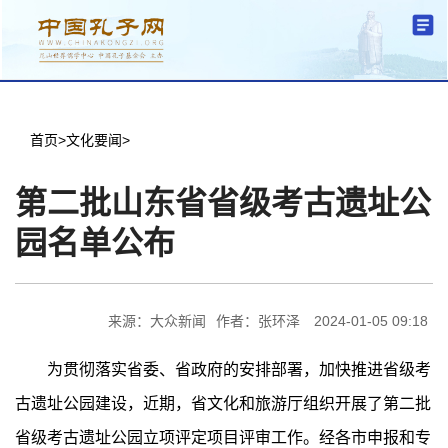
分中心建设
中心简介
文化要闻
信息公开
学术研究
传播普及
交流互鉴
机关党建
学术期刊
儒学名家
文献数据
首页
首页
>
文化要闻
>
第二批山东省省级考古遗址公
园名单公布
来源：大众新闻
作者：张环泽
2024-01-05 09:18
为贯彻落实省委、省政府的安排部署，加快推进省级考
古遗址公园建设，近期，省文化和旅游厅组织开展了第二批
省级考古遗址公园立项评定项目评审工作。经各市申报和专