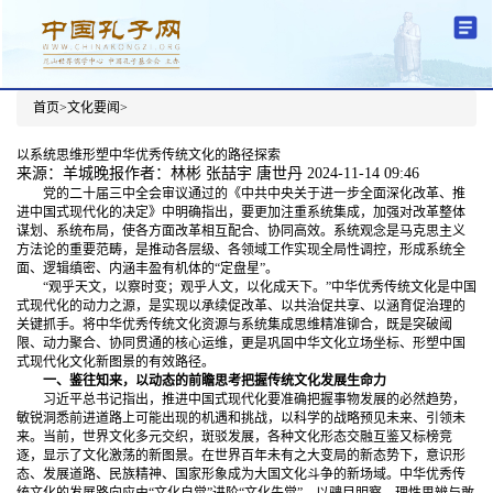
首页
>
文化要闻
>
分中心建设
机构简介
文化要闻
信息公开
学术研究
传播普及
交流互鉴
机关党建
学术期刊
儒学名家
文献数据
首页
以系统思维形塑中华优秀传统文化的路径探索
来源：羊城晚报
作者：林彬 张喆宇 唐世丹
2024-11-14 09:46
党的二十届三中全会审议通过的《中共中央关于进一步全面深化改革、推
进中国式现代化的决定》中明确指出，要更加注重系统集成，加强对改革整体
谋划、系统布局，使各方面改革相互配合、协同高效。系统观念是马克思主义
方法论的重要范畴，是推动各层级、各领域工作实现全局性调控，形成系统全
面、逻辑缜密、内涵丰盈有机体的“定盘星”。
“观乎天文，以察时变；观乎人文，以化成天下。”中华优秀传统文化是中国
式现代化的动力之源，是实现以承续促改革、以共治促共享、以涵育促治理的
关键抓手。将中华优秀传统文化资源与系统集成思维精准铆合，既是突破阈
限、动力聚合、协同贯通的核心运维，更是巩固中华文化立场坐标、形塑中国
式现代化文化新图景的有效路径。
一、鉴往知来，以动态的前瞻思考把握传统文化发展生命力
习近平总书记指出，推进中国式现代化要准确把握事物发展的必然趋势，
敏锐洞悉前进道路上可能出现的机遇和挑战，以科学的战略预见未来、引领未
来。当前，世界文化多元交织，斑驳发展，各种文化形态交融互鉴又标榜竞
逐，显示了文化激荡的新图景。在世界百年未有之大变局的新态势下，意识形
态、发展道路、民族精神、国家形象成为大国文化斗争的新场域。中华优秀传