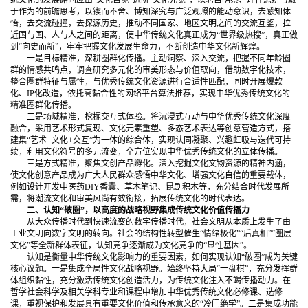
统文化的发展路向应由“文化自觉”进阶“文化先觉”，以骋目明察、理性思辨与敢
于作为的前瞻思考，以锲而不舍、博知深究与广泛观照的能动意识，去感知体
悟，去交流碰撞，去探源历史，推动不同国家、地区文明之间的交流互鉴，拉
近国与国、人与人之间的距离，使中华传统文化真正成为“世界级热搜”，真正做
到“向史而新”，牢牢把握文化发展生命力，不断创造中华文化新辉煌。
一是目标精准，深耕圈群化传播。主动洞察、深入交流，把握不同年龄圈
群的情感共鸣点，调查研究多元化的审美形态与价值取向，借助数字化技术，
整合圈群特征与属性，与优秀传统文化资源进行合适性匹配，同时开展爆款
化、IP化改造，依托高黏合性的网络平台算法推荐，实现中华优秀传统文化的
精准圈群化传播。
二是场域精准，挖掘交互式体验。将沉浸式互动与中华优秀传统文化深度
融合，采用艺术形式复现、文化元素重塑、多态艺术表达等创意营造方式，搭
建集“艺术+文化+交互”为一体的综合体，实现认同凝聚、兴趣虹吸与迭代可持
续，利用文化符号的多元流变，全方位实现中华优秀传统文化的立体传播。
三是方式精准，聚焦文创产品孵化。深入挖掘文化文物资源的精神内涵，
使文化创意产品成为广大人民群众感悟中华文化、增强文化自信的重要载体，
例如设计开发中医药DIY香囊、草木笔记、昆剧积木等，充分结合时代发展所
需，将潮流文化和审美风尚有效衔接，拓展传统文化的时代表达。
二、认知“破圈”，以高度的战略视野集成传统文化价值传播力
从大众传播时代到快速流变的数字传播时代，社会文明从本质上发生了由
工业文明向数字文明的转向。社会的结构性转型催生“情绪极化”“后真相”“圈层
文化”等全新群体表征，认知竞争逐渐成为文化竞争的“显性基因”。
认知是衡量中华传统文化影响力的重要因素，如何实现认知“破圈”成为关键
核心议题。一是集成全局性文化战略视野。始终坚持大局“一盘棋”，充分发挥群
体组织黏性，充分激活传统文化创造活力，为传统文化注入不竭传播动力。在
哲学社会科学及相关学科专业和课程中增加中华优秀传统文化必修课、选修
课，重视保护和发展具有重要文化价值和传承意义的“冷门绝学”。二是集成功能