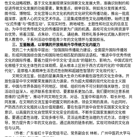
性文化战略视野。基于文化发展规律深刻洞察文化发展大势，准确识别制约和
促进传统文化发展的功能要素，聚焦重点，纲举目张。例如充分发挥美术馆、
图书馆、博物馆、文化宫等公共文化机构的文化研究和传播功能，推出一批底
蕴深厚、涵育人心的文化艺术作品。三是集成情感性文化战略视野。始终注重
“仪式传播”与“情感互动”，实现实时性、跨地域性、主题性和社区化的信息互
动，为中华优秀传统文化的传播提供更为广阔的机遇。高校可充分利用资源平
台优势，将着汉服、点朱砂、行古礼、诵经典、拜师礼等多种仪式融入新时代
育人教育中，于系列活动中厚植青少年的文化情怀与爱国担当。
三、互鉴融通，以审慎的开放格局升华传统文化内驱力
党的二十大报告中提出：“加强国际传播能力建设，全面提升国际传播效
能，形成同我国综合国力和国际地位相匹配的国际话语权。”推进中华优秀传统
文化的国际传播，要着力提升中华文化“走出去”的辐射力、影响力。中国式现代
化根植于文化主体性的立体观照，是从根本上区别于西方式现代化的“中国式现
代化”，是厚植人类精神生活范式性创制和超越性智慧的“文化现代化”。
文明交流互鉴，创造的是兼具强大生命力和承载包容性的文化生命体。开
放包容是中华文明繁荣发展的活力源泉，作为超大规模的现代化社会主义国
家，中国与世界各国在不同地区、领域、组织均有不可分割的强关联性，交往
活动日益深入、经济联系愈发密切、要素联系更加凸显。我们要时刻注意系统
思维的“边界性”，推动不同文明在交流、对话、互鉴中和谐共存、取长补短、共
同发展，在文明的交流互鉴中把握文明的本质，领会文明的真谛。与此同时，
严防西方的文化殖民以及价值观霸权，要在包容开放中自觉夯实国家文化安全
意识，以高度的文化自觉筑牢文化安全的底线，不断夯实国家发展的文化根
基。要通过柔性治理，实现多维引导。灵活运用柔性治理的方式方法，合理引
导，努力提升青少年的文化自信，通过高效的链条机制，实现可持续的文化自
信与认同。
（作者：广东省红十字会党组书记、常务副会长 林彬，广州中医药大学马