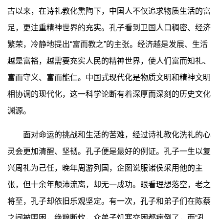
古以来，在诗礼教化熏陶下，中国人不仅追求物质生活的富
足，更注重精神世界的充实。孔子看到卫国人口稠密、经济
繁荣，冷静地提出“富而教之”的主张。经济越是发展、生活
越是富裕，越需要充实人民的精神世界，使人们富而知礼、
富而守义、富而能仁。中国式现代化是物质文明和精神文明
相协调的现代化，这一科学论断有着深厚而深刻的历史文化
渊源。
面对命运的挑战和生活的苦难，经过诗礼教化洗礼的心
灵会更加清醒、坚韧。孔子便是最好的例证。孔子一生以复
兴周礼为己任，晚年周游列国，企图说服诸侯采用他的主
张，但十余年颠沛流离，却无一成功。眼看理想落空，老之
将至，孔子却依旧乐观坚定。有一次，孔子和弟子们在陈蔡
之间被围困，绝粮断炊，众弟子饥寒交困都病倒了，而“孔