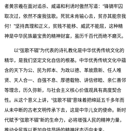
者黄宗羲在面对追杀、威逼和利诱时傲然写道：“锋镝牢囚
取次过，依然不废我弦歌。死犹未肯输心去，贫亦其能奈我
何！”坚持真理和正义，贫贱不能移、威武不能屈，这种精
神是中华民族最宝贵的精神财富，虽历千百代而绝不磨灭。
以“弦歌不辍”为代表的诗礼教化是中华优秀传统文化的
精华，是我们坚定文化自信的根基。中华优秀传统文化中蕴
含的天下为公、民为邦本、为政以德、革故鼎新、任人唯
贤、天人合一、自强不息、厚德载物、讲信修睦、亲仁善邻
等理念，历久弥新，与社会主义核心价值观具有高度契合
性。从这个意义上讲，“弦歌不辍”意味着把绵延五千多年而
从未中断的古老文明传承下去，这是中华儿女的使命。新时
代赋予“弦歌不辍”新的生命力，必将增强人民的精神力量，
推动全民族以更加自信昂扬的精神状态迈向未来。