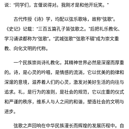
说：“同学们，言偃说得对。我刚才是和他开玩笑。”
古代传授《诗》学，均配以弦乐歌咏，故称“弦歌”。
《史记》记载：“三百五篇孔子皆弦歌之。”后把礼乐教化、
学习诵读都称为“弦歌”。“武城弦歌”“弦歌不辍”成为崇文重
教、向化文明的代称。
一个民族崇尚诗礼教化，其精神世界必然是深邃而厚重
的。诗，是心灵的吟唱，是情感的流淌，它以优美的韵律和
深邃的意境，滋养着人们的心灵，激发对美好生活的向往与
追求。礼，是行为的准则，是社会的规范，它以庄重的仪式
和严谨的秩序，维系人与人之间的和谐，塑造社会的文明与
进步。
弦歌之声回响在中华民族漫长而辉煌的发展历程中。自