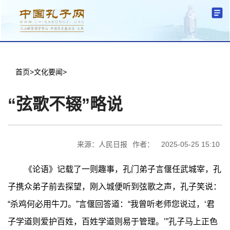
分中心建设
机构简介
文化要闻
信息公开
学术研究
传播普及
交流互鉴
机关党建
学术期刊
儒学名家
文献数据
首页
首页
>
文化要闻
>
“弦歌不辍”略说
来源：人民日报
作者：
2025-05-25 15:10
《论语》记载了一则趣事，孔门弟子言偃任武城宰，孔
子携众弟子前去探望，刚入城便听到弦歌之声，孔子笑说：
“杀鸡何必用牛刀。”言偃回答道：“我曾听老师您说过，‘君
子学道则爱护百姓，百姓学道则易于管理。’”孔子马上正色