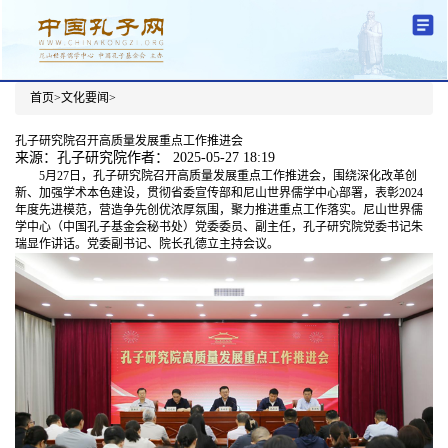
首页
>
文化要闻
>
分中心建设
机构简介
文化要闻
信息公开
学术研究
传播普及
交流互鉴
机关党建
学术期刊
儒学名家
文献数据
首页
孔子研究院召开高质量发展重点工作推进会
来源：孔子研究院
作者：
2025-05-27 18:19
5月27日，孔子研究院召开高质量发展重点工作推进会，围绕深化改革创
新、加强学术本色建设，贯彻省委宣传部和尼山世界儒学中心部署，表彰2024
年度先进模范，营造争先创优浓厚氛围，聚力推进重点工作落实。尼山世界儒
学中心（中国孔子基金会秘书处）党委委员、副主任，孔子研究院党委书记朱
瑞显作讲话。党委副书记、院长孔德立主持会议。