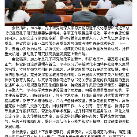
会议指出，2024年，孔子研究院深入学习贯彻习近平文化思想和习近平总
书记视察孔子研究院重要讲话精神，各项工作取得显著成效，学术本色建设更
具内涵，文明交流互鉴更加多彩，儒学传播普及更暖人心，人才队伍建设更有
质量，在省属宣传事业单位服务高质量发展绩效考核中再获优秀等次。下一
步，要着力将政治优势、品牌优势、地域优势转化为高质量发展新优势，抢抓
重大机遇，推动孔子研究院高质量发展迈上新台阶。
会议强调，2025年是孔子研究院改革创新年、科研攻坚年。要遵规守纪树
正气，把党的政治建设摆在首位，坚持以习近平新时代中国特色社会主义思想
为指导，持续加强党的创新理论武装，从儒家思想中汲取廉洁文化智慧，夯实
廉洁思想根基。充分发挥警示教育威慑作用，以开展深入贯彻中央八项规定精
神学习教育为契机，认真学习领会习近平总书记关于加强党的作风建设的重要
论述和中央八项规定及其实施细则精神，持续推进作风建设走深走实；要团结
干事聚人气，坚持以学术本色建设带动全局发展，把握高质量发展新形势、学
术建设新要求，用好政策红利，打牢学术功底，打造出适应新时代要求的学术
精品成果，恪守学术道德规范，合力推进科研攻坚；要争先创优立志气，高质
量完成上级部门交办的任务，围绕科研工作、人才引育、意识形态、协调争取
等重点工作狠抓落实，营造浓厚学术氛围，提升科研管理服务能力，深化文明
交流互鉴，加大传播普及力度，形成比学赶超的良好态势；要锤炼本领增底
气，完善考核激励机制，提升干部队伍专业能力和实干精神，以过硬本领迎接
发展机遇。
会议要求，全院上下要牢记嘱托、勇担使命，以先进模范为榜样，锚定“建