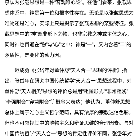
泉认为张载思想是一种“客观唯心论”。在他们看来，张载思
想体系中，神是第一位和根本性存在。无论是以张载思想为
唯物还是唯心，实际上只是揭示了张载思想的某些特征。张
载思想中的“神”既非形下之物，也非宗教之神或主体之心，
同时神也贯通在“物”与“心”之中；神是“一”，又内含着“二”的
矛盾性，是变化的动力因。
迟成勇《张岱年对董仲舒“天人合一”思想的评析》指
出，张岱年在研究中国传统哲学“天人合一”思想过程中，对
董仲舒“天人相类”思想的评价总是用“粗陋形式”“非常粗浅”
“牵强附会”“穿凿附会”等概念来表达；他认为，董仲舒思想
总体上属于唯心主义哲学范畴，具有浓厚的宗教迷信色彩，
但也不可忽视其中的唯物主义和辩证思维的合理因素。与对
中国传统哲学“天人合一”思想的肯定性评价不同，张岱年对