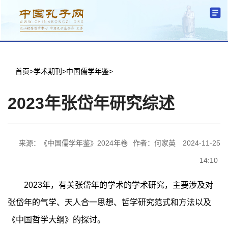
分中心建设
机构简介
文化要闻
信息公开
学术研究
传播普及
交流互鉴
机关党建
学术期刊
儒学名家
文献数据
首页
首页
>
学术期刊
>
中国儒学年鉴
>
2023年张岱年研究综述
来源：《中国儒学年鉴》2024年卷
作者：何家英
2024-11-25
14:10
2023年，有关张岱年的学术的学术研究，主要涉及对
张岱年的气学、天人合一思想、哲学研究范式和方法以及
《中国哲学大纲》的探讨。