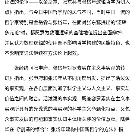
证法的论争——以金岳霖、张东荪与张岱年逻辑哲学为切入
点》指出，与今日中国哲学界的风气不同，当时中国一流的
哲学家特别是金岳霖与张岱年，在面对张东荪提出的“逻辑
多元论”时，都愿意为数理逻辑的基础地位提出全面辩护，
并且认为数理逻辑的使用既不影响哲学构建的民族特色，也
不影响辩证法继续在方法论上起效。
张经纬《张申府、张岱年对罗素实在主义事实观的转
进》指出，张申府和张岱年从不同角度出发，提出了活泼泼
的事实观，在各自层面沟通了科学主义与人文主义、事实与
价值之间的融合。活泼泼的事实观，既兼容罗素实在主义事
实观所具有的光秃秃的事实观的科学主义命题化特点，又包
含事实发展的可能和事实认知主体所关涉的价值意蕴。陆建
华在《“创造的综合”：张岱年建构中国新哲学的方法》指