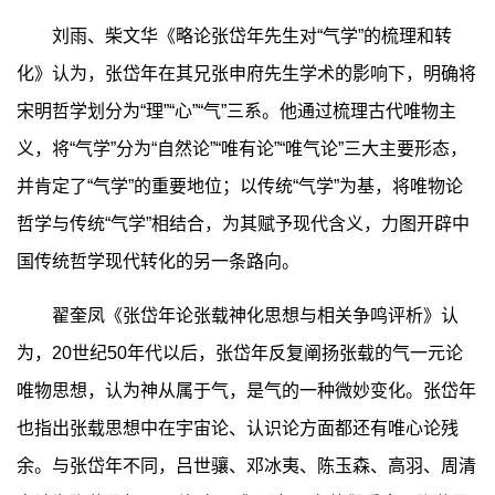
刘雨、柴文华《略论张岱年先生对“气学”的梳理和转
化》认为，张岱年在其兄张申府先生学术的影响下，明确将
宋明哲学划分为“理”“心”“气”三系。他通过梳理古代唯物主
义，将“气学”分为“自然论”“唯有论”“唯气论”三大主要形态，
并肯定了“气学”的重要地位；以传统“气学”为基，将唯物论
哲学与传统“气学”相结合，为其赋予现代含义，力图开辟中
国传统哲学现代转化的另一条路向。
翟奎凤《张岱年论张载神化思想与相关争鸣评析》认
为，20世纪50年代以后，张岱年反复阐扬张载的气一元论
唯物思想，认为神从属于气，是气的一种微妙变化。张岱年
也指出张载思想中在宇宙论、认识论方面都还有唯心论残
余。与张岱年不同，吕世骧、邓冰夷、陈玉森、高羽、周清