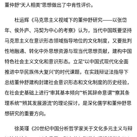
董仲舒“天人相类”思想做出了中肯性评价。
杜运辉《马克思主义视域下的董仲舒研究——以张岱
年、侯外庐、冯契为中心的考察》认为，当代中国既要坚持
马克思主义在意识形态领域指导地位的文化制度，又要批判
性地融通、转化中外思想资源与现当代思想贡献，建构中国
特色社会主义文化和意识形态。立足“以中国式现代化全面
推进中华民族伟大复兴”的时代课题，在实践辩证法指导下
总结董仲舒建构封建社会意识形态和文化制度的历史经验，
在社会史基础上进行“审其基本倾向”“析其辞命意谓”“察其条
理系统”“辨其发展源流”的理论探讨，是深化儒学和董仲舒思
想研究的重要方向。
徐英瑾《20世纪中国分析哲学家关于文化多元主义与辩