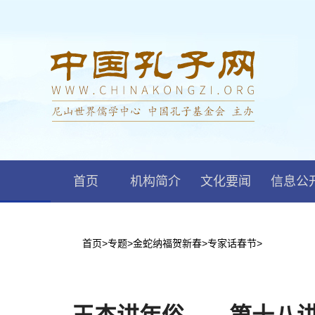
首页
机构简介
文化要闻
信息公
首页
>
专题
>
金蛇纳福贺新春
>
专家话春节
>