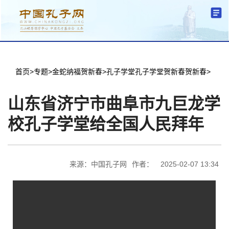
分中心建设
机构简介
文化要闻
信息公开
学术研究
传播普及
交流互鉴
机关党建
学术期刊
儒学名家
文献数据
首页
首页
>
专题
>
金蛇纳福贺新春
>
孔子学堂孔子学堂贺新春贺新春
>
山东省济宁市曲阜市九巨龙学
校孔子学堂给全国人民拜年
来源：中国孔子网
作者：
2025-02-07 13:34