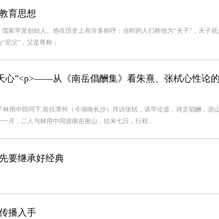
教育思想
儒家学派创始人。他在历史上有许多称呼：当时的人们称他为“夫子”，夫子就
“尼父”，父是尊称；
天心”<p>——从《南岳倡酬集》看朱熹、张栻心性论
弟子林用中陪同下,前往潭州（今湖南长沙）拜访张栻，讲学论道，诗文唱酬，游
一月，二人与林用中同游南岳衡山，往来七日，行程...
先要继承好经典
传播入手