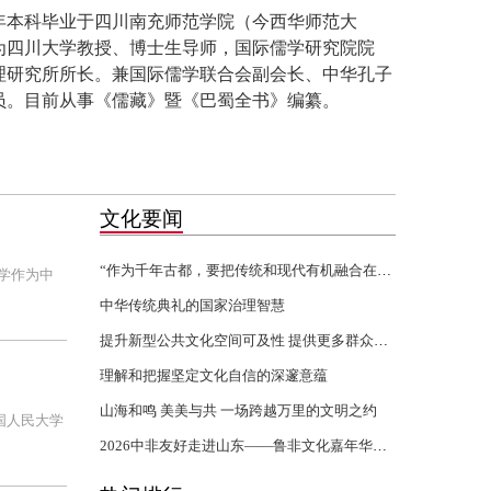
82年本科毕业于四川南充师范学院（今西华师范大
现为四川大学教授、博士生导师，国际儒学研究院院
理研究所所长。兼国际儒学联合会副会长、中华孔子
员。目前从事《儒藏》暨《巴蜀全书》编纂。
文化要闻
“作为千年古都，要把传统和现代有机融合在一起”
学作为中
中华传统典礼的国家治理智慧
提升新型公共文化空间可及性 提供更多群众身边的文化服务
理解和把握坚定文化自信的深邃意蕴
山海和鸣 美美与共 一场跨越万里的文明之约
国人民大学
2026中非友好走进山东——鲁非文化嘉年华活动开幕