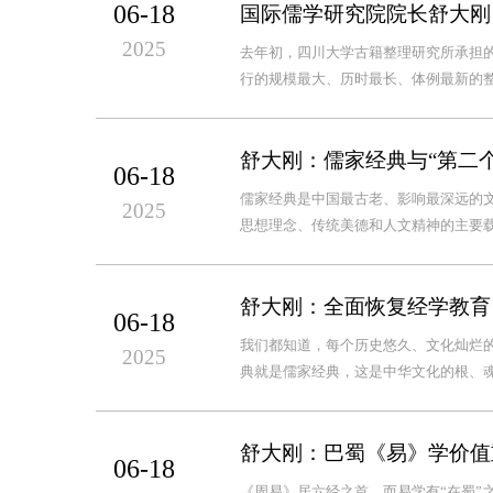
06-18
国际儒学研究院院长舒大刚
2025
去年初，四川大学古籍整理研究所承担
行的规模最大、历时最长、体例最新的整
舒大刚：儒家经典与“第二个
06-18
儒家经典是中国最古老、影响最深远的
2025
思想理念、传统美德和人文精神的主要
舒大刚：全面恢复经学教育
06-18
我们都知道，每个历史悠久、文化灿烂
2025
典就是儒家经典，这是中华文化的根、魂
舒大刚：巴蜀《易》学价值
06-18
《周易》居六经之首，而易学有“在蜀”