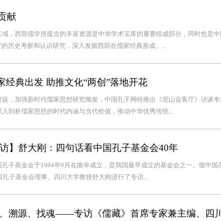
贡献
区域，西部儒学所蕴含的丰富资源是中华学术宝库的重要组成部分，同时也是中
的历史考察和认识研究，深入发掘西部在儒家经典形成、...
儒家经典出发 助推文化“两创”落地开花
建设，加强新时代儒家思想研究阐发，中国孔子网特推出《尼山会客厅》访谈专
入剖析儒家思想的时代内涵与当代价值，推动中华优秀传统...
专访】舒大刚：四句话看中国孔子基金会40年
孔子基金会于1984年9月在曲阜成立，是我国最早成立的基金会之一。值中国
孔子基金会理事、四川大学教授舒大刚进行了专访...
、溯源、找魂——专访《儒藏》首席专家兼主编、四