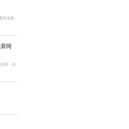
是先生的
的异同
山泛舟，往