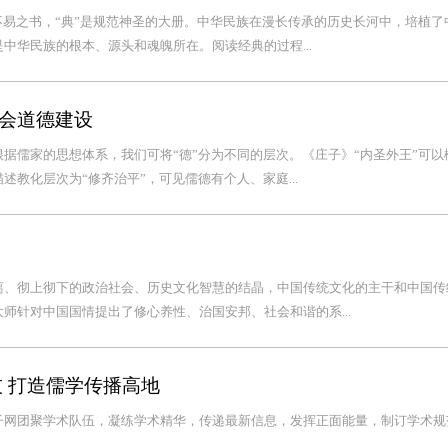
不易之书，“典”是规范神圣的大册。中华民族在漫长传承的历史长河中，培植了
中华民族的根本、源头和魂魄所在。阅读经典的过程...
会道德建设
据儒家的思想体系，我们可将“德”分为不同的层次。《庄子》“内圣外王”可以
教化层次为“修齐治平”，可见儒德有个人、家庭...
离、彻上彻下的政治社会、历史文化智慧的结晶，中国传统文化的主干和中国传
师针对中国国情提出了修心养性、治国安邦、社会和谐的系...
 打造儒学传播高地
子网团聚学术队伍，凝练学术精华，传递最新信息，发挥正面能量，制订学术规