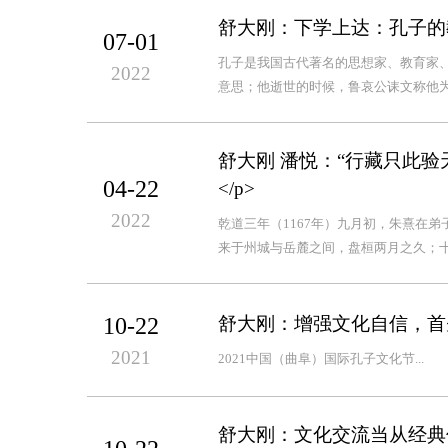
舒大刚：下学上达：孔子的
07-01
孔子是我国古代著名的思想家、教育家、
2022
意思；他逝世的时候，鲁哀公诔文称他为
舒大刚 潘悦：“行藏只此验
04-22
</p>
2022
乾道三年（1167年）九月初，朱熹在
来于州城与岳麓之间，盘桓两月之久；十
10-22
舒大刚：增强文化自信，首
2021
2021中国（曲阜）国际孔子文化节...
舒大刚：文化交流当从经典