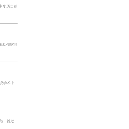
中华历史的
概括儒家特
统学术中
范，推动