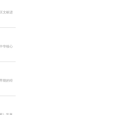
区文献进
中华核心
早期的经
易》学著