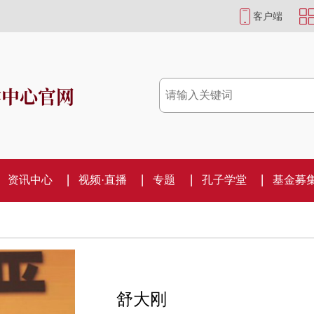
客户端
学中心官网
资讯中心
视频·直播
专题
孔子学堂
基金募
舒大刚