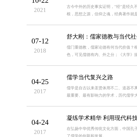
10-22
古今中外的历史事实证明，“经”是经久
2021
根，思想之源，信仰之魂，经典著作就是
舒大刚：儒家德教与当代社
07-12
儒门重德教，儒家论德有何当代价值？根
2018
色，可见儒德有内、外之分；《大学》描述
儒学当代复兴之路
04-25
儒学是自古以来圣贤体用不二、道器不
2017
最重要、最有影响力的学术，历代儒学大
凝练学术精华 利用现代科技
04-24
在弘扬中华优秀传统文化方面，中国孔
2017
了儒学的创新和发展。