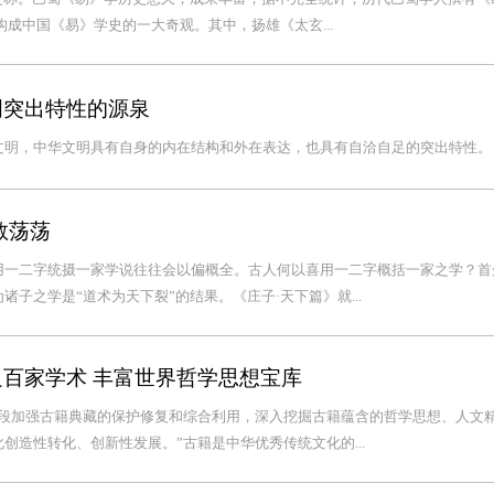
，构成中国《易》学史的一大奇观。其中，扬雄《太玄...
明突出特性的源泉
文明，中华文明具有自身的内在结构和外在表达，也具有自洽自足的突出特性。
教荡荡
用一二字统摄一家学说往往会以偏概全。古人何以喜用一二字概括一家之学？首
子之学是“道术为天下裂”的结果。《庄子·天下篇》就...
足百家学术 丰富世界哲学思想宝库
手段加强古籍典藏的保护修复和综合利用，深入挖掘古籍蕴含的哲学思想、人文
创造性转化、创新性发展。”古籍是中华优秀传统文化的...