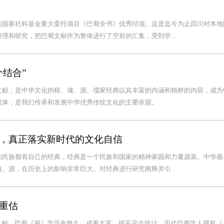
的国家社科基金重大委托项目《巴蜀全书》优秀结项。这是迄今为止四川对本地
理和研究，把巴蜀文献作为整体进行了空前的汇集，受到学...
结合”
文献，是中华文化的根、魂、源。儒家经典以其丰富的内涵和精粹的内容，成为
载体，是我们传承和发展中华优秀传统文化的主要依据。
，真正落实新时代的文化自信
的民族都有自己的经典，经典是一个民族和国家的精神家园和力量源泉。中华最
、源，在历史上的影响非常巨大。对经典进行研究阐释并引...
重估
之称。巴蜀《易》学历史悠久，成果丰富，据不完全统计，历代巴蜀学人撰有《