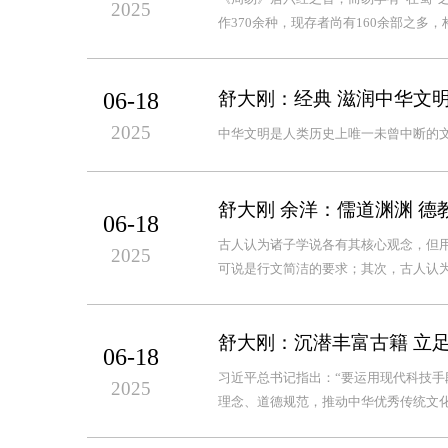
2025
作370余种，现存者尚有160余部之多
06-18
舒大刚：经典 滋润中华文
2025
中华文明是人类历史上唯一未曾中断的
舒大刚 余洋：儒道渊渊 德
06-18
古人认为诸子学说各有其核心观念，但
2025
可说是行文简洁的要求；其次，古人认为诸
舒大刚：沉潜丰富古籍 立
06-18
习近平总书记指出：“要运用现代科技
2025
理念、道德规范，推动中华优秀传统文化