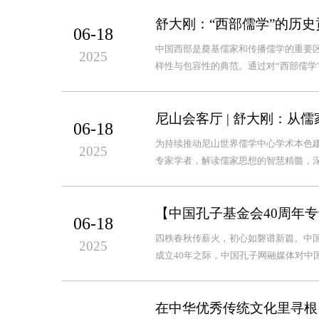
舒大刚：“西部儒学”的历史
06-18
中国西部是奠基儒家和传播儒学的重要
2025
样性与包容性的典范。通过对“西部儒学”
尼山会客厅 | 舒大刚：从
06-18
为持续推动尼山世界儒学中心学术本色
2025
专家学者，解读儒家思想的智慧精髓，深
【中国孔子基金会40周年
06-18
四秩春秋传薪火，初心如磐谱新篇。中国
2025
成立40年之际，中国孔子网融媒体对中国
在中华优秀传统文化里寻根