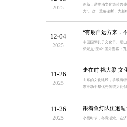
创新，是推动文化繁荣兴盛
2025
力”。这一重要论断，为新
“有朋自远方来，
12-04
中国国际孔子文化节、尼山
2025
标景点“圈粉”国外游客；孔
走在前 挑大梁·文
11-26
山东的文化建设，承载着特
2025
东推动中华优秀传统文化创
11-26
跟着鱼灯队伍邂逅
2025
小雪时节，冬意渐浓。在济