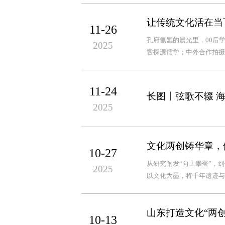
让传统文化活在当
11-26
孔府氤氲的晨光里，00后
2025
客探源儒学；中外合作拍摄
11-24
长图丨弦歌不辍 海
2025
文化两创铸华章，
10-27
从研究阐发“向上攀登”，
2025
以文化为墨，将千年遗迹与
山东打造文化“两
10-13