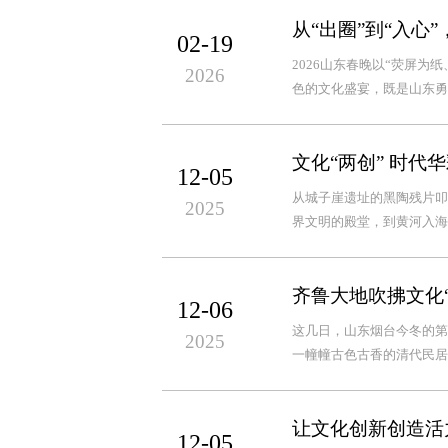
从“出圈”到“入心”
02-19
2026山东春晚以“荧屏
2026
色的文化盛宴，既是山东勇
文化“两创” 时代
12-05
从城子崖遗址的黑陶残片叩
2025
界文明的殿堂，到黄河入海
齐鲁大地吹拂文化
12-06
这几日，山东烟台今冬的第
2025
一幢幢古色古香的清代民居
让文化创新创造活
12-05