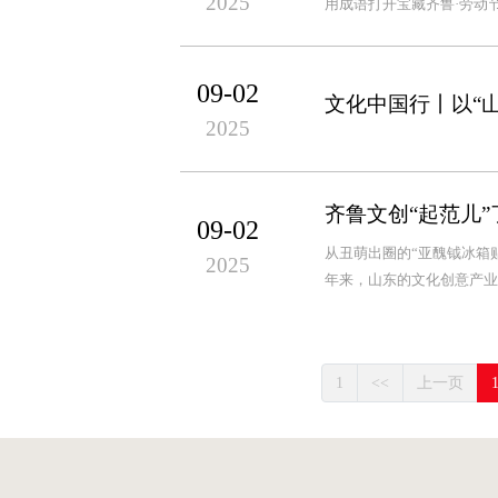
2025
用成语打开宝藏齐鲁·劳动
09-02
文化中国行丨以“
2025
齐鲁文创“起范儿”
09-02
从丑萌出圈的“亚醜钺冰箱
2025
年来，山东的文化创意产业
1
<<
上一页