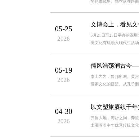
的轮廓线里。雨丝落在路面
文博会上，看见文
05-25
5月21日至25日举办的
2026
统文化有机融入现代生活场
儒风浩荡润古今—
05-19
泰山岩岩，鲁邦所瞻。黄河
2026
儒家文化的摇篮。从孔子删
以文塑旅赓续千年
04-30
齐鲁大地，海岱之间，奔流
2026
土滋养着中华优秀传统文化