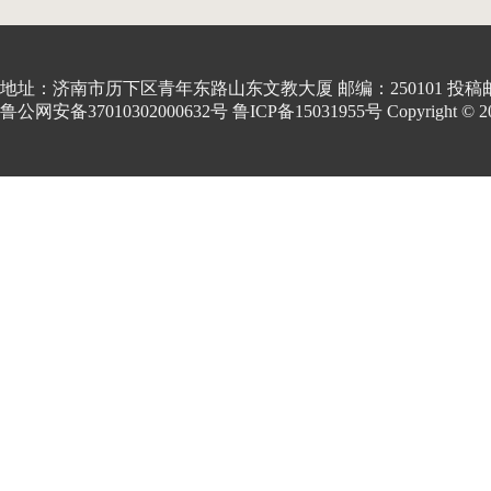
地址：济南市历下区青年东路山东文教大厦 邮编：250101 投稿邮箱:kon
鲁公网安备37010302000632号 鲁ICP备15031955号 Copyright © 2001-20