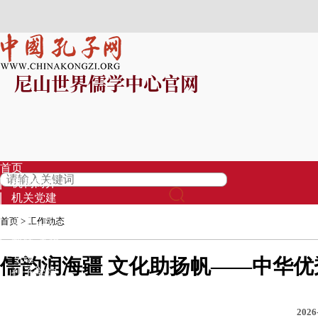
尼山世界儒学中心官网
首页
机构简介
机关党建
信息公开
首页
>
工作动态
资讯中心
视频·直播
专题
儒韵润海疆 文化助扬帆——中华
孔子学堂
基金募集
品牌项目
2026
专家库