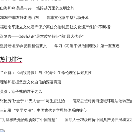
山海和鸣 美美与共 一场跨越万里的文明之约
2026中非友好走进山东——鲁非文化嘉年华活动开幕
福建南平建立文化遗产保护离任交接制度 让文化遗产保护“不断档”
谋复兴——深刻认识“最本质的特征”和“最大优势”
坚持通读深学 把握精髓要义——学习《习近平谈治国理政》第一至五卷
热门排行
兰正群：《玛牧特依》与《论语》生命伦理的认知共性
理解和把握坚定文化自信的深邃意蕴
吴骧：宓子贱的君子之风
张艳芳 孙金宁 l “天人合一”与生态法治——儒家思想对黄河流域环境法治转型
王记录 | “史学功用”：中国古代史学思想体系的核心
“为世界政党治理贡献了中国智慧”——国际人士积极评价中国共产党开展树立