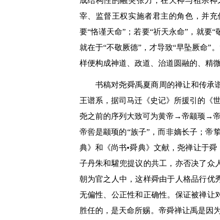
成结构性的融突张力，在天神与祖宗神
宰、监督王权实施者君主的角色，并充
要“恪谨天命”；若要“祈天永命”，就要
就在于“不敬厥德”，才导致“早坠厥命
样便构成神道、政道、治道圆融的、精
书稿对尧舜禹夏商周的禅让和传承
王谱系，据司马迁《史记》所援引的《世
尧之前的序列大致可为黄帝→帝颛顼→帝
帝喾是颛顼的“族子”，而非嫡长子；帝
典》和《尚书•舜典》文献，尧禅让于
子丹朱和驩兜提议的共工，亦否决了众
朝为官之人中，这样舜由于人格品行优
无偏性、公正性和正确性。保证被禅让
胜任的，是天命所赐。帝舜禅让禹是因