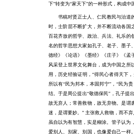
下”转变为“家天下”的一种形式，构成
书稿对贤正士人、仁民教民与治道
时，士阶层不断扩大，并不断流动各国
百花齐放的哲学、政治、兵法、礼乐的
名的哲学思想大家如孔子、老子、墨子
德经》《论语》《墨经》《庄子》《孟
风采登上世界文化舞台，成为中国之所
用，历史经验证明，“得民心者得天下
所以有“民为邦本，本固邦宁”，“民为
结。于是周公提出“敬德保民”，孔子提
故无弃人；常善救物，故无弃物。是谓
迷，是谓要妙。” 主张救人救物，而不
虽自以为有智慧，实是糊涂。管子认为，
爱别人、别家、别国，也像爱自己一样