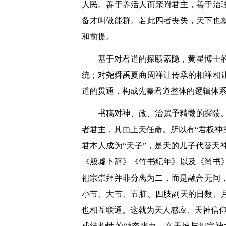
人民。善于养活人而亲附君主，善于治
备才叫做能群。若此四者丧失，天下也
和前提。
基于对君道的探赜索隐，黄星博士
统；对尧舜禹夏商周禅让传承的相禅相
道的贯通，构成先秦君道整体的逻辑体
书稿对神、政、治赋予精微的探赜
者君主，其由上天任命。所以有“君权神
君本人成为“天子”，是天的儿子代替
《殷墟卜辞》《竹书纪年》以及《尚书
祖宗崇拜并非分离为二，而是融合无间，
小节、大节、五脏、四肢副天的日数、
也相互联通。这就为天人感应、天神信仰