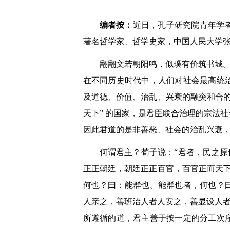
编者按：
近日，孔子研究院青年学
著名哲学家、哲学史家，中国人民大学
翻翻文若朝阳鸣，似璞有价筑书城。
在不同历史时代中，人们对社会最高统
及道德、价值、治乱、兴衰的融突和合
天下” 的国家，是君臣联合治理的宗法
因此君道的是非善恶、社会的治乱兴衰
何谓君主？荀子说：“君者，民之原
正正朝廷，朝廷正正百官，百官正而天
何也？曰：能群也。能群也者，何也？
人亲之，善班治人者人安之，善显设人者
所遵循的道，君主善于按一定的分工次