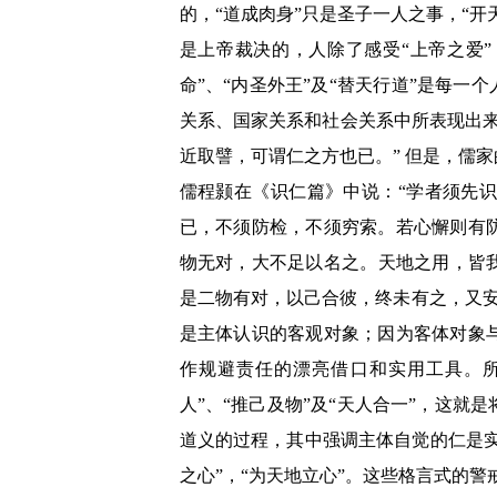
的，“道成肉身”只是圣子一人之事，“
是上帝裁决的，人除了感受“上帝之爱”
命”、“内圣外王”及“替天行道”是每
关系、国家关系和社会关系中所表现出
近取譬，可谓仁之方也已。”
但是，儒家
儒
程颢在《识仁篇》中说：“学者须先
已，不须防检，不须穷索。若心懈则有
物无对，大不足以名之。天地之用，皆
是二物有对，以己合彼，终未有之，又安
是主体认识的客观对象；因为客体对象
作规避责任的漂亮借口和实用工具。所
人”、“推己及物”及“天人合一”，这
道义的过程，其中强调主体自觉的仁是实
之心”，“为天地立心”。这些格言式的