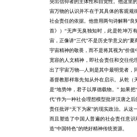
突出信仰者的主体性和自觉性。他这里的
宙万物的认识并不在于其具体的客观规
社会责任的依据。他曾用两句诗解释“良
首》
）“
无声无臭独知时，此是乾坤万
宙，正像讲“三代”不是历史学意义的“夏
宇宙精神的敬畏，而不是将其视为“价值
宽容的人文精神，即社会责任和交往伦
出了宇宙万物—人则是其中最明觉者，
基督教那样靠先知从外在启示。从乾（
是“
地势坤，君子以厚德载物。
”
如果把
代”作为一种社会理想模型批评汉唐之后
责任批评“天下为家”的现实政治。从
而且塑造了中国人普遍的社会责任意识
造“中国特色”的绝好精神传统资源。