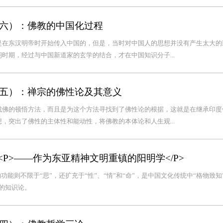
六）：佛教的中国化过程
是在东汉明帝时开始传入中国的，但是，当时对中国人的思想并没有产生太大的
时期，经过与中国新道家的玄学的结合，才在中国知识分子...
五）：禅宗的佛性论及其意义
成佛的顿悟方法，而且是为这个方法寻找到了佛性论的根据，这就是在继承印度
，突出了佛性的主体性和能动性，将佛教的本体论和人生观...
<P>——作为东亚精神文明重镇的阳明学</P>
功能则不限于“思”，还扩充于“性”、“情”和“命”，是中国文化传统中“格物致知
的知识论。