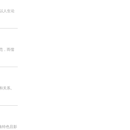
以人生论
范，而儒
和关系。
民族特色且影