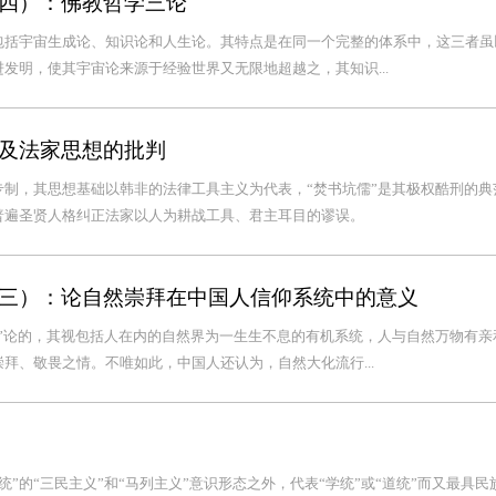
四）：佛教哲学三论
包括宇宙生成论、知识论和人生论。其特点是在同一个完整的体系中，这三者虽
发明，使其宇宙论来源于经验世界又无限地超越之，其知识...
及法家思想的批判
制，其思想基础以韩非的法律工具主义为代表，“焚书坑儒”是其极权酷刑的典
普遍圣贤人格纠正法家以人为耕战工具、君主耳目的谬误。
三）：论自然崇拜在中国人信仰系统中的意义
”论的，其视包括人在内的自然界为一生生不息的有机系统，人与自然万物有亲
拜、敬畏之情。不唯如此，中国人还认为，自然大化流行...
统”的“三民主义”和“马列主义”意识形态之外，代表“学统”或“道统”而又最具