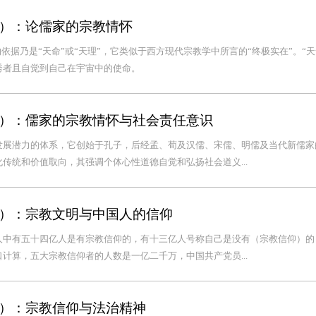
）：论儒家的宗教情怀
的依据乃是“天命”或“天理”，它类似于西方现代宗教学中所言的“终极实在”。“天
秀者且自觉到自己在宇宙中的使命。
）：儒家的宗教情怀与社会责任意识
发展潜力的体系，它创始于孔子，后经孟、荀及汉儒、宋儒、明儒及当代新儒家
传统和价值取向，其强调个体心性道德自觉和弘扬社会道义...
）：宗教文明与中国人的信仰
人中有五十四亿人是有宗教信仰的，有十三亿人号称自己是没有（宗教信仰）的
计算，五大宗教信仰者的人数是一亿二千万，中国共产党员...
）：宗教信仰与法治精神