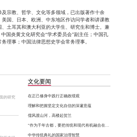
涉及宗教、哲学、文化等多领域，已出版著作十余
、美国、日本、欧洲、中东地区作访问学者和讲课教
国、土耳其和澳大利亚的大学生、研究生和博士。兼
；中国炎黄文化研究会“学术委员会”副主任；中国孔
常务理事；中国法律思想史学会常务理事。
文化要闻
在正己修身中践行正确政绩观
面的研究
理解和把握坚定文化自信的深邃意蕴
儒风渡山河，高楼起贺兰
“作为千年古都，要把传统和现代有机融合在一起”
中华传统典礼的国家治理智慧