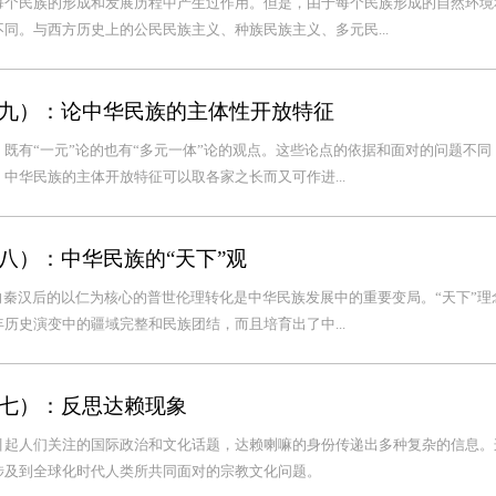
每个民族的形成和发展历程中产生过作用。但是，由于每个民族形成的自然环境
同。与西方历史上的公民民族主义、种族民族主义、多元民...
九）：论中华民族的主体性开放特征
既有“一元”论的也有“多元一体”论的观点。这些论点的依据和面对的问题不同
中华民族的主体开放特征可以取各家之长而又可作进...
八）：中华民族的“天下”观
向秦汉后的以仁为核心的普世伦理转化是中华民族发展中的重要变局。“天下”理
历史演变中的疆域完整和民族团结，而且培育出了中...
七）：反思达赖现象
引起人们关注的国际政治和文化话题，达赖喇嘛的身份传递出多种复杂的信息。
涉及到全球化时代人类所共同面对的宗教文化问题。