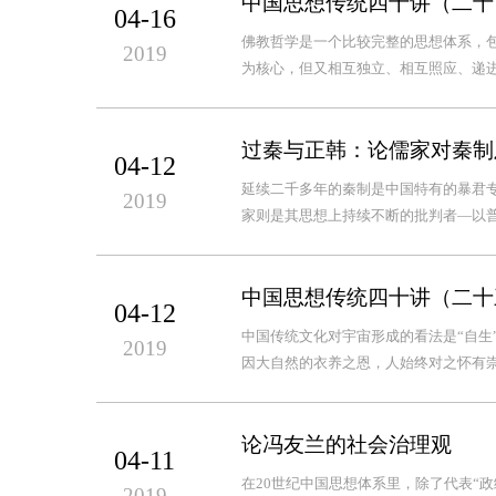
中国思想传统四十讲（二十
04-16
佛教哲学是一个比较完整的思想体系，
2019
为核心，但又相互独立、相互照应、递进
过秦与正韩：论儒家对秦制
04-12
延续二千多年的秦制是中国特有的暴君专
2019
家则是其思想上持续不断的批判者—以
中国思想传统四十讲（二十
04-12
中国传统文化对宇宙形成的看法是“自生
2019
因大自然的衣养之恩，人始终对之怀有崇
论冯友兰的社会治理观
04-11
在20世纪中国思想体系里，除了代表“政
2019