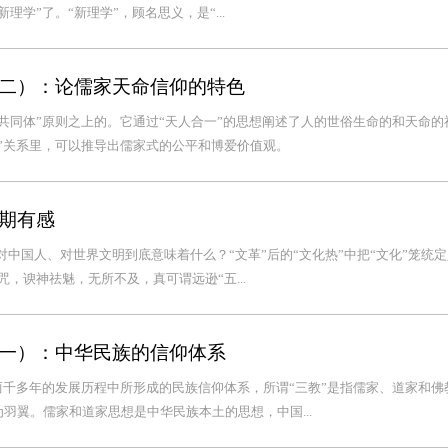
学”了。“新理学”，顾名思义，是“...
二）：论儒家天命信仰的特色
共同体”原则之上的。它通过“天人合一”的思想阐述了人的世俗生命的和天命的
”关系里，可以推导出儒家式的公平和博爱价值观。
期有感
”对中国人、对世界文明到底意味着什么？“文革”后的“文化热”中把“文化”笼统定
，谀神祛魅，无所不及，真可谓远逊“五...
一）：中华民族的信仰体系
两千多年的发展历程中所形成的民族信仰体系，所谓“三教”是指儒家、道家和佛
羽翼。儒家和道家思想是中华民族本土的思想，中国...