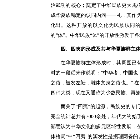
治武功的核心；奠定了中华民族更大规
成华夏族稳定的认同内涵
――
礼，其作
化出。这种开放的以文化为民族认同
的
“
体
”
。中华民族
“
体
”
的开放性激发了各
四、四夷的形成及其与华夏族群主
在华夏族群主体形成时，其周围已
时的一段话来作说明：“中华者，中国
之俗，被发左衽，雕体文身之俗也。”
在
四种大类，现在又通称为少数民族。再笼
而关于“四夷”的起源，民族史的专
完全统计总共有
7000
余处，年代大约始
鄙意认为中华文化的多元区域性发展，
体格局”中“四夷”的源发性是据理两备