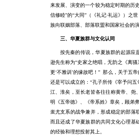
来发展、演变的一个较为稳定时期的历
信修睦
”
的
“
大同
”
（《礼记
·
礼运》）之世
族向联姻部落、部落联盟和国家社会的
三、华夏族群与文化认同
按先秦的传说，华夏族群的起源应
逊先生称为
“
史家之绝唱，无韵之《离骚
更
‘
不雅训
’
的缘故吧！
”
那么，关于五帝
还是可以成立的：
“
孔子所传《宰予问五
江、淮矣，至长老皆各往往称黄帝、尧
明《五帝德》、《帝系姓》章矣，顾弟
蚩尤支系的战争兼并，形成稳定的部落
而且还成了华夏族群的共同文化心理基
的经验和理想投射其上。