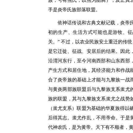
族，号有熊氏，以熊为图腾），及止其
手是炎帝氏族部落联盟。
依神话传说和古典文献记载，炎帝
初的生产、生活方式可能也是游牧、征
关。
”
不过，以农业民族安土重迁的传统
是它迁徙、征战、安居后的结果。因此
沿渭河东行，至今河南西部和山东西部
产生方式和居住地，其经济能力和作战
合了炎帝族的基础上才能与九黎族一战
与黄炎两部族联盟后与九黎族支系蚩尤
族的联盟，其与九黎族支系蚩尤之战势
（蚩尤支系）联盟为基础的华夏族得以
后得其志。蚩尤作乱，不用帝命。于是
代神农氏，是为黄帝。天下有不顺者，