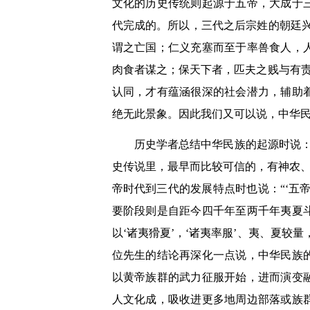
文化的历史传统则起源于五帝，大成于
代完成的。所以，三代之后宗姓的朝廷
谓之亡国；仁义充塞而至于率兽食人，
肉食者谋之；保天下者，匹夫之贱与有
认同，才有蕴涵很深的社会潜力，辅助
绝无此景象。因此我们又可以说，中华
历史学者总结中华民族的起源时说
史传说里，最早而比较可信的，有神农
帝时代到三代的发展特点时也说：
“‘
五
要阶段则是自距今四千年至两千年夷夏
以
‘
诸夷猾夏
’
，
‘
诸夷率服
’
、夷、夏较量
位先生的结论再深化一点说，中华民族
以黄帝族群的武力征服开始，进而演变
人文化成，吸收进更多地周边部落或族