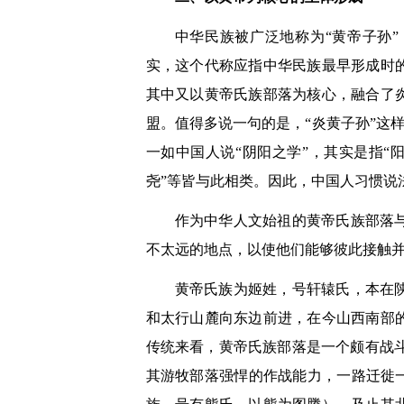
中华民族被广泛地称为
“
黄帝子孙
”
实，这个代称应指中华民族最早形成时
其中又以黄帝氏族部落为核心，融合了
盟。值得多说一句的是，
“
炎黄子孙
”
这
一如中国人说
“
阴阳之学
”
，其实是指
“
尧
”
等皆与此相类。因此，中国人习惯说
作为中华人文始祖的黄帝氏族部落
不太远的地点，以使他们能够彼此接触
黄帝氏族为姬姓，号轩辕氏，本在
和太行山麓向东边前进，在今山西南部
传统来看，黄帝氏族部落是一个颇有战
其游牧部落强悍的作战能力，一路迁徙