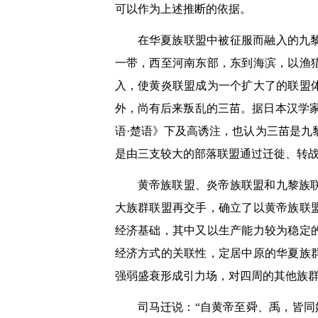
可以作为上述推断的依据。
在华夏族联盟中被征服而融入的九
一带，西至河南东部，东到海滨，以渔
入，使黄炎联盟成为一个扩大了的联盟
外，尚有后来叛乱的三苗。据日本汉学
语
·
楚语》下及高诱注，也认为三苗是九
是由三支较大的部落联盟通过迁徙、转
黄帝族联盟、炎帝族联盟和九黎族
大族群联盟再交手，确立了以黄帝族联
经济基础，其中又以生产能力较为稳定
经济方式的关联性，定居中原的华夏族
强弱盛衰形成引力场，对四周的其他族
司马迁说：
“
自黄帝至舜、禹，皆同