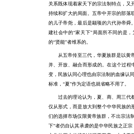
关系既体现着家天下的宗法制特点，又
持续和扩大的局面。五帝中开宗的部落
的儿子帝尧，最后是颛顼的六代孙帝舜
建社会中的
“
家天下
”
局面所不同的是，
的
“
贤能
”
者维系的。
从五帝传至三代，华夏族群是以黄
并、开放、融合而形成的。在这个过程
变，民族认同心理也由宗法制的血缘认
标准，
“
夏
”
作为定语也就省略不用了。
过去的理论认为，夏、商、周三代
仅从形式，而是放大到整个中华民族的
们的选择市场仅限黄帝族群，不出宗法
下
”
者仍自认其承袭的是中华民族之正宗