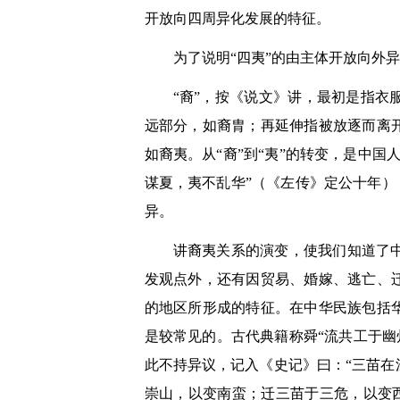
开放向四周异化发展的特征。
为了说明“四夷”的由主体开放向外异
“裔”，按《说文》讲，最初是指
远部分，如裔胄；再延伸指被放逐而离
如裔夷。从“裔”到“夷”的转变，是中
谋夏，夷不乱华”
（《左传》定公十年）
异。
讲裔夷关系的演变，使我们知道了
发观点外，还有因贸易、婚嫁、逃亡、
的地区所形成的特征。在中华民族包括
是较常见的。古代典籍称舜“流共工于幽
此不持异议，记入《史记》曰：“三苗
崇山，以变南蛮；迁三苗于三危，以变