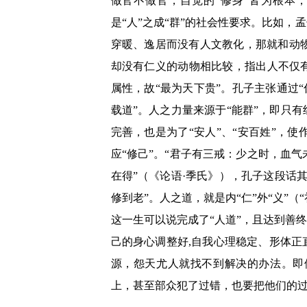
做官不做官，自觉的“修身”皆为根本
是“人”之成“群”的社会性要求。比如
穿暖、逸居而没有人文教化，那就和动
却没有仁义的动物相比较，指出人不仅
属性，故“最为天下贵”。孔子主张通过“
载道”。人之力量来源于“能群”，即只
完善，也是为了“安人”、“安百姓”，
应“修己”。“君子有三戒：少之时，血
在得”（《论语·季氏》），孔子这段话
修到老”。人之道，就是内“仁”外“义”（
这一生可以说完成了“人道”，且达到善
己的身心调整好,自我心理稳定、形体正
源，怨天尤人就找不到解决的办法。即
上，甚至部众犯了过错，也要把他们的