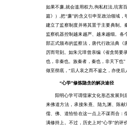
如果不廉,就会滥用权力,徇私枉法,坑
篇》）,把“廉”的含义引申至政治领域，
建立了监察制度并将其置于主要典制。
监察机器控制越来越严、越来越细。各
部正式颁布的监察法，唐代行政法典《
厉而苛刻。如朱元璋曾亲编《省贪简要录
也，非秦也。族秦者，秦也，非天下也
做至彻底，“后人哀之而不鉴之，亦使后
“心学”修炼隐含的解决途径
阳明心学可谓儒家文化形态发展到
来佛道方法，承接朱熹、陆九渊、陈献
儒、佛、道恰恰在这一点上不谋而合：
满修持上。不过，历史上对“心学”的