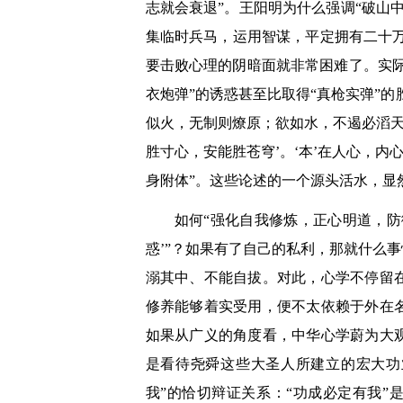
志就会衰退”。王阳明为什么强调“破山
集临时兵马，运用智谋，平定拥有二十
要击败心理的阴暗面就非常困难了。实际
衣炮弹”的诱惑甚至比取得“真枪实弹”
似火，无制则燎原；欲如水，不遏必滔天
胜寸心，安能胜苍穹’。‘本’在人心，
身附体”。这些论述的一个源头活水，显
如何“强化自我修炼，正心明道，
惑’”？如果有了自己的私利，那就什么
溺其中、不能自拔。对此，心学不停留
修养能够着实受用，便不太依赖于外在
如果从广义的角度看，中华心学蔚为大
是看待尧舜这些大圣人所建立的宏大功业
我”的恰切辩证关系：“功成必定有我”