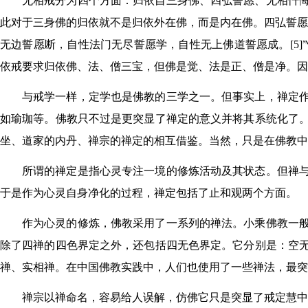
无相戒分为四个方面：归依自三身佛、四弘誓愿、无相忏
此对于三身佛的归依就不是归依外在佛，而是内在佛。四弘誓愿
无边誓愿断，自性法门无尽誓愿学，自性无上佛道誓愿成。[5
依戒要求归依佛、法、僧三宝，但佛是觉、法是正、僧是净。因
与戒学一样，定学也是佛教的三学之一。但事实上，禅定
如瑜珈等。佛教只不过是更突显了禅定的意义并将其系统化了
坐、道家的内丹、禅宗的禅定的相互借鉴。当然，只是在佛教中
所谓的禅定是指心灵专注一境的修炼活动及其状态。但禅
于是作为心灵自身净化的过程，禅定包括了止和观两个方面。
作为心灵的修炼，佛教采用了一系列的禅法。小乘佛教一
除了四禅的四色界定之外，还包括四无色界定。它分别是：空
禅、实相禅。在中国佛教实践中，人们也使用了一些禅法，最突
禅宗以禅命名，容易给人误解，仿佛它只是突显了戒定慧中