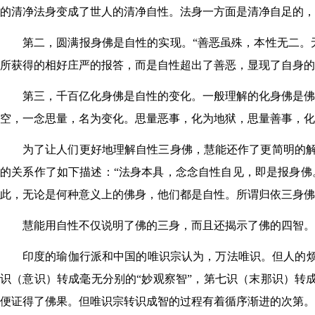
的清净法身变成了世人的清净自性。法身一方面是清净自足的，
第二，圆满报身佛是自性的实现。“善恶虽殊，本性无二。无
所获得的相好庄严的报答，而是自性超出了善恶，显现了自身的
第三，千百亿化身佛是自性的变化。一般理解的化身佛是佛
空，一念思量，名为变化。思量恶事，化为地狱，思量善事，化为天
为了让人们更好地理解自性三身佛，慧能还作了更简明的
的关系作了如下描述：“法身本具，念念自性自见，即是报身佛。
此，无论是何种意义上的佛身，他们都是自性。所谓归依三身佛
慧能用自性不仅说明了佛的三身，而且还揭示了佛的四智。
印度的瑜伽行派和中国的唯识宗认为，万法唯识。但人的烦
识（意识）转成毫无分别的“妙观察智”，第七识（末那识）转
便证得了佛果。但唯识宗转识成智的过程有着循序渐进的次第。