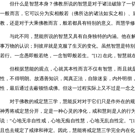
但什么是智慧本身？佛教所说的智慧是对于诸法破除了一切
一般而言，它可以分为实相般若（佛所达的诸法如实之相）、
教，还是对于大乘佛教而言，般若都具有特别的意义。而慧学
与此不同，慧能所说的智慧又具有自身独特的内涵。他在解
事万物的认识；到彼岸就是克服了生灭的变化。虽然智慧是特别
若行。一念愚即般若绝，一念智即般若生。”[12] 在此，智
但根据慧能的观点，心就其本性而言不仅有智慧，而且就
性，不得明朗。故遇善知识，闻真正法，自除迷妄，内外明彻，于
性，最后通过去蔽顿悟成佛。但这一过程实际上又不过是一念之
对于佛教的戒定慧三学，慧能反对对于它们只是作外在的规定
神秀将戒定慧分开，定是一种心灵的净化，戒和慧则是人的行
说：“心地无非自性戒，心地无痴自性慧，心地无乱自性定。”[
且也去规定了戒律和禅定。因此，慧能将戒定慧三学完全内在化