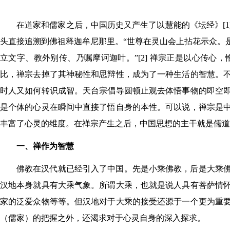
图书馆
数字馆
在道家和儒家之后，中国历史又产生了以慧能的《坛经》[
头直接追溯到佛祖释迦牟尼那里。“世尊在灵山会上拈花示众。
立文字、教外别传、乃嘱摩诃迦叶。”[2] 禅宗正是以心传
比，禅宗去掉了其神秘性和思辩性，成为了一种生活的智慧。
时人又如何转识成智。天台宗倡导圆顿止观去体悟事物的即空
是个体的心灵在瞬间中直接了悟自身的本性。可以说，禅宗是
丰富了心灵的维度。在禅宗产生之后，中国思想的主干就是儒道
一、禅作为智慧
佛教在汉代就已经引入了中国。先是小乘佛教，后是大乘
汉地本身就具有大乘气象。所谓大乘，也就是说人具有菩萨情
家的泛爱众物等等。但汉地对于大乘的接受还源于一个更为重
（儒家）的把握之外，还渴求对于心灵自身的深入探求。