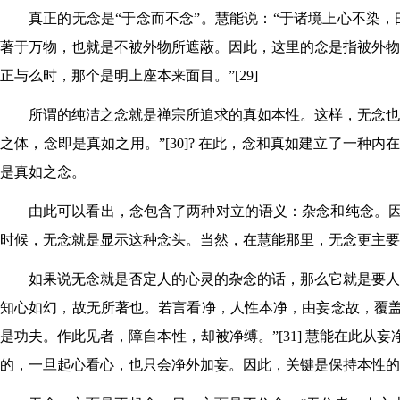
真正的无念是“于念而不念”。慧能说：“于诸境上心不染，
著于万物，也就是不被外物所遮蔽。因此，这里的念是指被外物
正与么时，那个是明上座本来面目。”[29]
所谓的纯洁之念就是禅宗所追求的真如本性。这样，无念也
之体，念即是真如之用。”[30]? 在此，念和真如建立了一
是真如之念。
由此可以看出，念包含了两种对立的语义：杂念和纯念。
时候，无念就是显示这种念头。当然，在慧能那里，无念更主要
如果说无念就是否定人的心灵的杂念的话，那么它就是要人
知心如幻，故无所著也。若言看净，人性本净，由妄念故，覆
是功夫。作此见者，障自本性，却被净缚。”[31] 慧能在此
的，一旦起心看心，也只会净外加妄。因此，关键是保持本性的