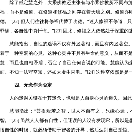
除了戒定慧之外，大乘佛教还主张有与小乘佛教所不同布
福，而不是修道。在修道和修福之间存在着天壤之别。修道亦
德。”[22] 但人们往往将修福代替了功德。“迷人修福不修
罪缘，各自性中真忏悔。”[23] 因此，修福之人依然处于深重
慧能指出，自性的迷误不仅有外迷著相，而且有内迷著空
着于一种空洞的心灵。这种心灵并不具有生命的意义，从而不
慧，而且也自相矛盾，否定了自己任何言说的可能。慧能认为
面。不知一法守空知，还如太虚生闪电。”[24] 这种空依然是是
四、无念作为否定
人的迷误关键在于其迷念，也就是人自身心灵的迷失。因此
慧能指出：“菩提般若之智，世人本自有之，只缘心迷，
智。”[25] 虽然人人都有自性，但迷误的人没有发现它，所
悟自性的时候，就必须借助于智者的开导，然后达到自己觉悟。