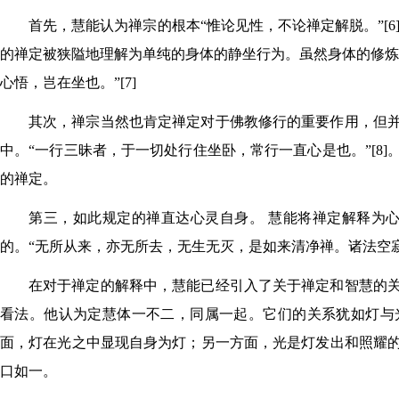
首先，慧能认为禅宗的根本“惟论见性，不论禅定解脱。”[
的禅定被狭隘地理解为单纯的身体的静坐行为。虽然身体的修炼
心悟，岂在坐也。”[7]
其次，禅宗当然也肯定禅定对于佛教修行的重要作用，但
中。“一行三昧者，于一切处行住坐卧，常行一直心是也。”[
的禅定。
第三，如此规定的禅直达心灵自身。 慧能将禅定解释为心
的。“无所从来，亦无所去，无生无灭，是如来清净禅。诸法空寂
在对于禅定的解释中，慧能已经引入了关于禅定和智慧的
看法。他认为定慧体一不二，同属一起。它们的关系犹如灯与光
面，灯在光之中显现自身为灯；另一方面，光是灯发出和照耀
口如一。