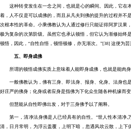
这种转变发生在一念之间，也就是心的瞬间。因此，它在本性
着，人不仅是可以成佛的，而且从凡夫到佛的提升的过程并不
次根本性的革命。小乘佛教认为人通过修行只能证得阿罗汉果
极为复杂的次第阶级。虽然它也承认顿悟，但它认为渐修始终
顿悟，因此，“自性自悟，顿悟顿修，亦无渐次。”[38] 这便
五、即身成佛
所谓的顿悟成佛实质上意味着人能即身成佛，也就是能肉身
一般佛教认为，佛有三身、即法身、报身、化身。法身也
好庄严的佛身；化身或者应身是指佛为下化众生随各种机缘而变
但慧能从自性即佛出发，对于三身佛予以了阐释。
第一，清净法身佛是人已经具有的自性。“世人性本清净
清，日月常明，为浮云盖覆，上明下暗，忽遇风吹云散，上下俱明