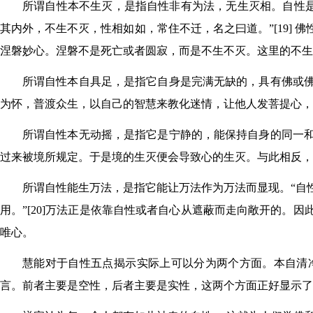
所谓自性本不生灭，是指自性非有为法，无生灭相。自性是
其内外，不生不灭，性相如如，常住不迁，名之曰道。”[19]
涅磐妙心。涅磐不是死亡或者圆寂，而是不生不灭。这里的不生
所谓自性本自具足，是指它自身是完满无缺的，具有佛或
为怀，普渡众生，以自己的智慧来教化迷情，让他人发菩提心
所谓自性本无动摇，是指它是宁静的，能保持自身的同一
过来被境所规定。于是境的生灭便会导致心的生灭。与此相反，
所谓自性能生万法，是指它能让万法作为万法而显现。“自
用。”[20]万法正是依靠自性或者自心从遮蔽而走向敞开的
唯心。
慧能对于自性五点揭示实际上可以分为两个方面。本自清
言。前者主要是空性，后者主要是实性，这两个方面正好显示了