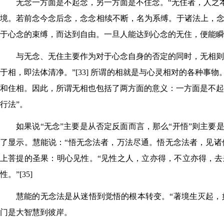
无念一方面是不起念，另一方面是不住念。“无住者，人之
境。若前念今念后念，念念相续不断，名为系缚。于诸法上，念念
于心念的束缚，而达到自由。一旦人能达到心念的无住，便能瞬
与无念、无住主要作为对于心念自身的否定的同时，无相则
于相，即法体清净。”[33] 所谓的相就是与心灵相对的各种
和住相。因此，所谓无相也包括了两方面的意义：一方面是不起
行法”。
如果说“无念”主要是从否定反面而言，那么“开悟”则主
了显示。慧能说：“悟无念法者，万法尽通。悟无念法者，见诸佛
上菩提的圣果：明心见性。“见性之人，立亦得，不立亦得，
性。”[35]
慧能的无念法是从迷悟到觉悟的根本转变。“著境生灭起，如
门是大智慧到彼岸。