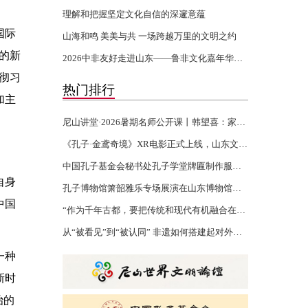
理解和把握坚定文化自信的深邃意蕴
国际
山海和鸣 美美与共 一场跨越万里的文明之约
的新
2026中非友好走进山东——鲁非文化嘉年华活动开幕
彻习
热门排行
加主
尼山讲堂·2026暑期名师公开课丨韩望喜：家风家训 世代传承
《孔子·金鸢奇境》XR电影正式上线，山东文化“两创”再添沉浸力作
中国孔子基金会秘书处孔子学堂牌匾制作服务项目验收报告公示
自身
孔子博物馆箫韶雅乐专场展演在山东博物馆举行
中国
“作为千年古都，要把传统和现代有机融合在一起”
从“被看见”到“被认同” 非遗如何搭建起对外文化交流的桥梁
一种
新时
治的