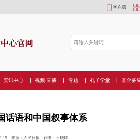
客户端
学中心官网
资讯中心
视频·直播
专题
孔子学堂
基金募
国话语和中国叙事体系
2:15
来源：人民日报
作者：王晓晖