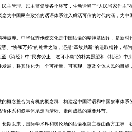
民主管理、民主监督等各个环节，生动诠释了“人民当家作主”
概念为中国民主政治的话语体系注入鲜活可信的时代内涵，为中
精神滋养。中华优秀传统文化是中国话语的精神基因库，是新时
慧、“协和万邦”的处世之道，还是“革故鼎新”的进取精神，都
溯至《诗经》中“民亦劳止，汔可小康”的朴素愿望和《礼记》中
性发展，将其转化为一个可衡量、可实现、惠及全体人民的目标
散的概念整合为有机的概念群，构建起中国话语和中国叙事体系
话语体系和叙事体系走向清晰、走向成熟的重要环节。
。长期以来，国际学术界和舆论场的话语框架主要由西方主导，