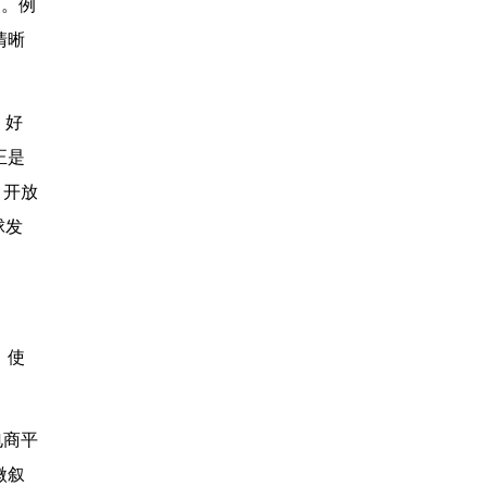
架。例
清晰
。好
正是
、开放
球发
，使
电商平
微叙