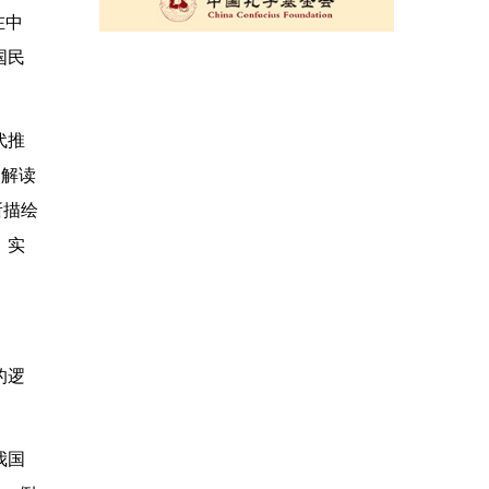
在中
国民
代推
为解读
所描绘
，实
的逻
我国