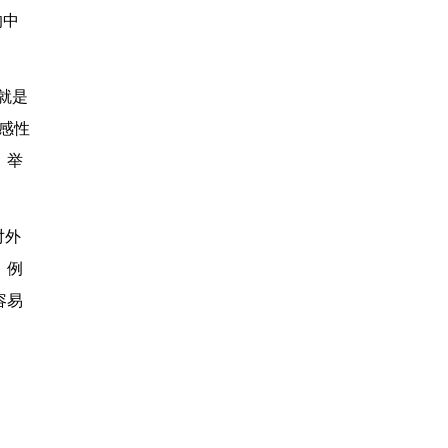
的中
就是
感性
、举
对外
。例
容易