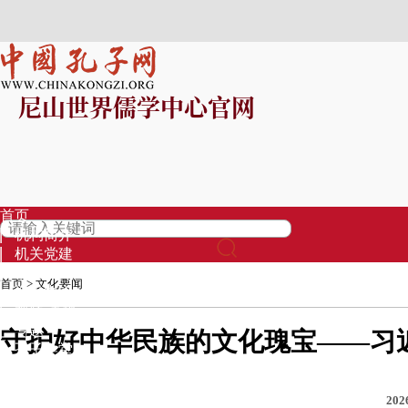
尼山世界儒学中心官网
首页
机构简介
机关党建
信息公开
首页
>
文化要闻
资讯中心
视频·直播
专题
守护好中华民族的文化瑰宝——习
孔子学堂
基金募集
品牌项目
202
专家库