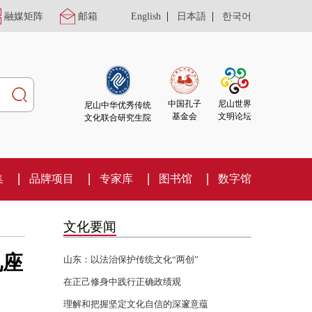
|
|
融媒矩阵
邮箱
English
日本語
한국어
尼山世界
中国孔子
尼山中华优秀传统
文明论坛
基金会
文化联合研究生院
集
品牌项目
专家库
图书馆
数字馆
文化要闻
见座
山东：以法治保护传统文化“两创”
在正己修身中践行正确政绩观
理解和把握坚定文化自信的深邃意蕴