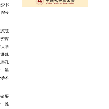
党委书
、院长
院原院
聘资深
东大学
发展规
视察孔
子、墨
全学术
使命要
命，推