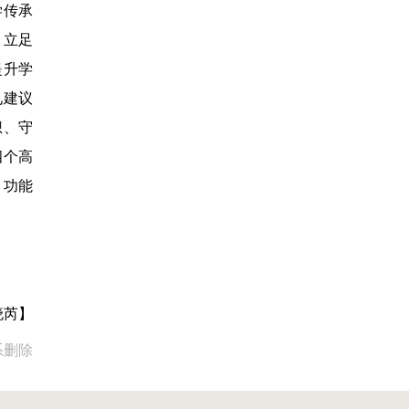
学传承
，立足
提升学
见建议
想、守
四个高
、功能
晓芮】
系删除