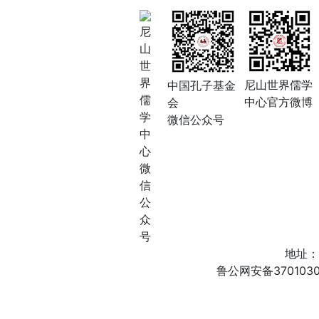
尼
山
世
界
尼山世界儒学
中国孔子基金
儒
中心官方微博
会
学
微信公众号
中
心
微
信
公
众
号
地址：
鲁公网安备3701030200