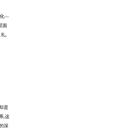
化—
层面
礼,
却是
系,这
的深