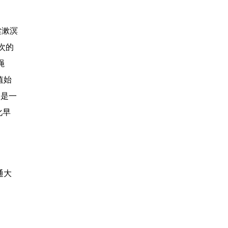
梁漱溟
层次的
绳
值始
,是一
化早
通大