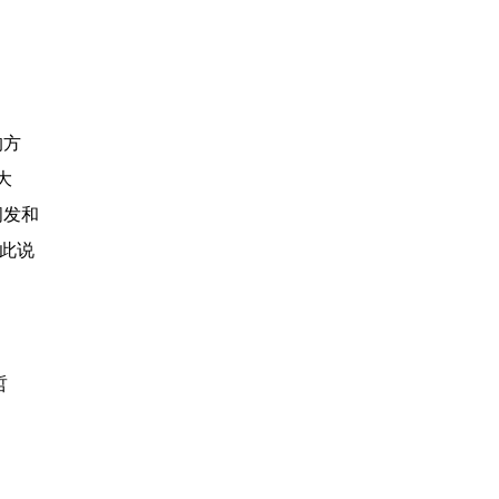
的方
大
阐发和
,此说
哲