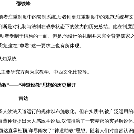
邵铁峰
前者注重制度中的管制系统,后者则更注重制度中的规范系统与文
一判断是对礼制与法制在战争状态下的效力的历史总结。他在制度
能动者受制于结构的一面。但是,他设计的礼制并未完全背弃儒家之
统,这在“尊君”这一要求上也有所体现。
认知系统
授,主要研究方向为宗教学、中西文化比较等。
“助教”——“神道设教”思想的历史展开
雷达
为圣人效法天道运行的规律以布施教化。但在实践中,被广泛运用的
自董仲舒提出天人感应学说后,汉儒推演了一套精密的灾异解说体
颖达直承杜预,详尽阐发了“神道助教”思想。随着人们对自然认识