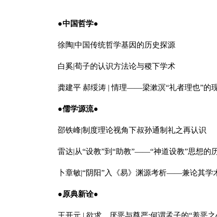
●中国哲学●
徐陶|中国传统哲学基因的历史探源
白奚|荀子的认识方法论与稷下学术
龚建平 郝绥涛 | 情理——梁漱溟“礼者理也”的
●儒学源流●
邵铁峰|制度理论视角下叔孙通制礼之再认识
雷达|从“设教”到“助教”——“神道设教”思想的
卜章敏|“阴阳”入《易》渊源考析——兼论其学
●原典新诠●
王开元 | 欲求、厌恶与尊严:何谓孟子的“羞恶之