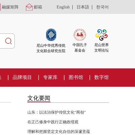
|
|
融媒矩阵
邮箱
English
日本語
한국어
尼山世界
中国孔子
尼山中华优秀传统
文明论坛
基金会
文化联合研究生院
集
品牌项目
专家库
图书馆
数字馆
文化要闻
山东：以法治保护传统文化“两创”
在正己修身中践行正确政绩观
理解和把握坚定文化自信的深邃意蕴