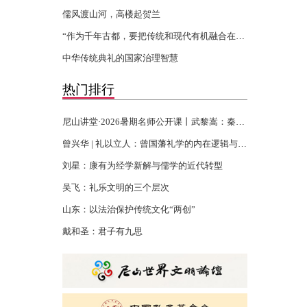
儒风渡山河，高楼起贺兰
“作为千年古都，要把传统和现代有机融合在一起”
中华传统典礼的国家治理智慧
热门排行
尼山讲堂·2026暑期名师公开课丨武黎嵩：秦汉书生的千年君子精神
曾兴华 | 礼以立人：曾国藩礼学的内在逻辑与当代回响
刘星：康有为经学新解与儒学的近代转型
吴飞：礼乐文明的三个层次
山东：以法治保护传统文化“两创”
戴和圣：君子有九思