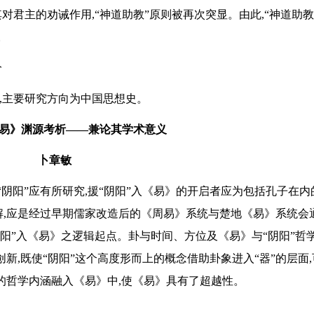
对君主的劝诫作用,“神道助教”原则被再次突显。由此,“神道助教
。
分
师,主要研究方向为中国思想史。
《易》渊源考析——兼论其学术意义
卜章敏
“阴阳”应有所研究,援“阴阳”入《易》的开启者应为包括孔子在内
解,应是经过早期儒家改造后的《周易》系统与楚地《易》系统会
阴阳”入《易》之逻辑起点。卦与时间、方位及《易》与“阴阳”哲
创新,既使“阴阳”这个高度形而上的概念借助卦象进入“器”的层面
有的哲学内涵融入《易》中,使《易》具有了超越性。