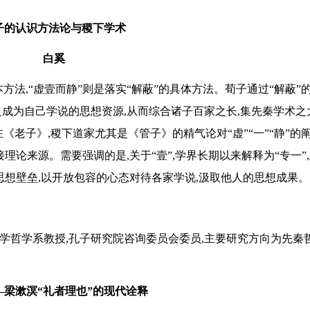
子的认识方法论与稷下学术
白奚
方法,“虚壹而静”则是落实“解蔽”的具体方法。荀子通过“解蔽”
之成为自己学说的思想资源,从而综合诸子百家之长,集先秦学术之
在《老子》,稷下道家尤其是《管子》的精气论对“虚”“一”“静”的
接理论来源。需要强调的是,关于“壹”,学界长期以来解释为“专一”
要打破思想壁垒,以开放包容的心态对待各家学说,汲取他人的思想成果。
大学哲学系教授,孔子研究院咨询委员会委员,主要研究方向为先秦
—梁漱溟“礼者理也”的现代诠释