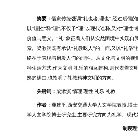
摘要：
儒家传统强调“礼也者,理也”,经过后儒
以“理性”释“理”,不仅予“理”以现代诠释,又对“理
价值与意义。“礼”象征着人们从实然困境中实现自
索。梁漱溟既有承认“礼教吃人”的一面,又以“礼俗”
终在于表现与启发人们的理性。从文化与文明的视角看
种生活方式;作为文明,礼乐的相互建构,则代表着文
熟的缘由,也指明了礼教精神文明的方向。
关键词：
梁漱溟 情理 理性 礼乐 礼教
作者：
龚建平,西安交通大学人文学院教授,博
学人文学院博士研究生,主要研究方向为礼学、现代
制度理