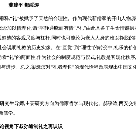
龚建平 郝绥涛
的阐释,“礼”被赋予了天然的合理性。作为现代新儒家的开山人物,
性”概念加以情理化,谓“平静通晓而有情”,“礼”由此具备了生命情感
我超越的客观尺度与杠杆,同时也可能沦为嵌入人身的难以挣脱的
社会说明礼教的历史实像。在“直觉”到“理性”的转变中,礼乐的价
“礼”的两面性,作为社会的制度规范与仪式,礼教是客观化秩序
明与进步。总之,梁漱溟对“礼者理也”的现代诠释既表现出中国文
士研究生导师,主要研究方向为儒家哲学与现代化。郝绥涛,西安交
新儒学。
论视角下叔孙通制礼之再认识