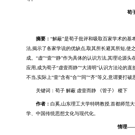
荀
摘要：
“解蔽”是荀子批评和吸取百家学术的基本
法,揭示了各家学说的优缺点,取其所长避其所短,使
成。“虚”“壹”“静”作为具体的认识方法,其理论源头
应用,成为荀子“虚壹而静”“大清明”认识方法论的直
不当,实际上“壹”含有“合”“同”“齐”等义,意谓
关键词：荀子 解蔽 虚壹而静 《管子》 稷下
作者：
白奚,山东理工大学特聘教授,首都师范
学、中国传统思想文化与现代化。
情理—