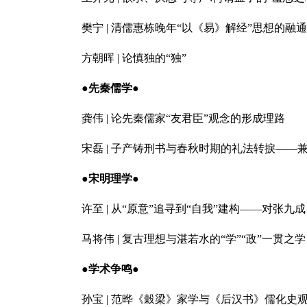
樊宁 | 清儒惠栋晚年“以《易》解经”思想的融
方朝晖 | 论慎独的“独”
●先秦儒学●
龚伟 | 论先秦儒家“友君臣”观念的形成理路
宋磊 | 子产铸刑书与春秋时期的礼法转捩——
●宋明理学●
许至 | 从“原意”追寻到“自我”建构——对张
马将伟 | 复古理想与湛若水的“学”“政”一贯之学
●学术争鸣●
孙宝 | 范晔《穀梁》家学与《后汉书》儒化史