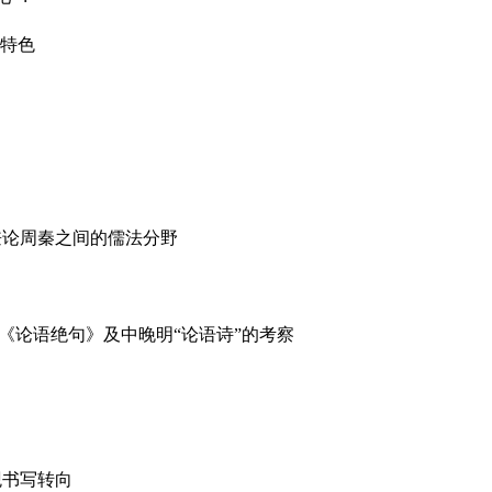
通特色
兼论周秦之间的儒法分野
九成《论语绝句》及中晚明“论语诗”的考察
观书写转向