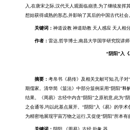
入,在唐宋之际,汉代天人观面临崩溃,为了继续发挥其
想始获得成熟的形态,并影响了其后的中国古代社会
关键词：
神道设教 神道助教 天人感应 天人相
作者：
雷达,哲学博士,南昌大学国学研究院讲
“阴阳”入
摘要：
考帛书《易传》及相关文献可知,孔子对
期儒家。清华简《筮法》中部分筮例采用“阴阳”释
结果。《周易》古经中内含“阴阳”之原初意,此为“
之会通等,均以此基点展开。“阴阳”入《易》的学术
为精密地展现宇宙万物之运行,又促使“阴阳”所本
关键词：
阴阳 《周易》古经 卦象 器