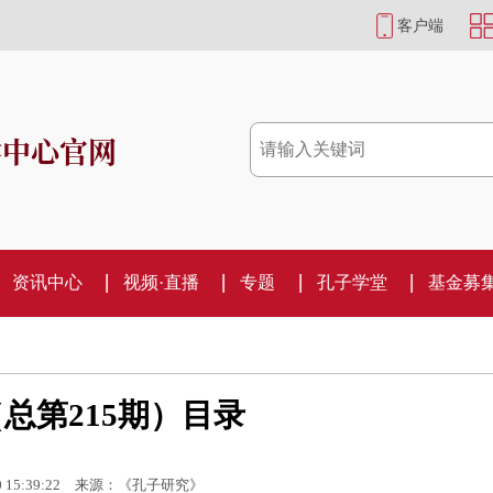
客户端
学中心官网
资讯中心
视频·直播
专题
孔子学堂
基金募
（总第215期）目录
 15:39:22
来源：《孔子研究》