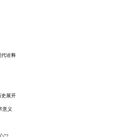
现代诠释
历史展开
术意义
心”?