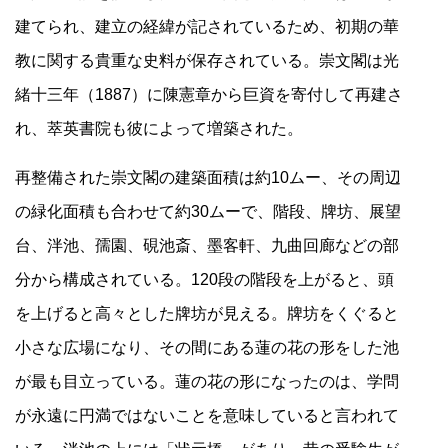
建てられ、建立の経緯が記されているため、初期の華
教に関する貴重な史料が保存されている。崇文閣は光
緒十三年（1887）に陳憲章から巨資を寄付して再建さ
れ、萃英書院も彼によって増築された。
再整備された崇文閣の建築面積は約10ムー、その周辺
の緑化面積も合わせて約30ムーで、階段、牌坊、展望
台、泮池、孺園、硯池斎、墨客軒、九曲回廊などの部
分から構成されている。120段の階段を上がると、頭
を上げると高々とした牌坊が見える。牌坊をくぐると
小さな広場になり、その間にある蓮の花の形をした池
が最も目立っている。蓮の花の形になったのは、学問
が永遠に円満ではないことを意味していると言われて