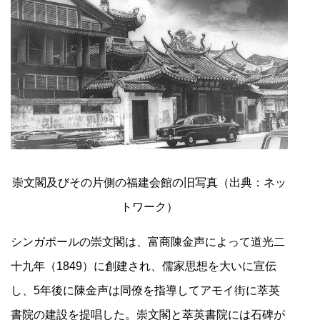
崇文閣及びその片側の福建会館の旧写真（出典：ネッ
トワーク）
シンガポールの崇文閣は、富商陳金声によって道光二
十九年（1849）に創建され、儒家思想を大いに宣伝
し、5年後に陳金声は同僚を指導してアモイ街に萃英
書院の建設を提唱した。崇文閣と萃英書院には石碑が