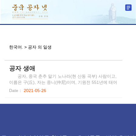
한국어. > 공자 의 일생
공자 생애
공자, 중국 춘추 말기 노나라(현 산동 곡부) 사람이고,
이름은 구(丘), 자는 중니(仲尼)이며, 기원전 551년에 태어
나 기원전479년에 별세했다. 공자는 중국유교학파의 창시
Date：
2021-05-26
자로 춘추 말기의 위대한 사상가, 교육가, 정치가로 활동하
였으며 중국전통문화의 집대성자이다. 공자는 “인자애인
仁者爱人”을 주장하고 “예 礼”를 강조하며 “중용 中庸”을
주창했다. 청년시절부터 사학을 설립해 평생 “유교무류”
추진하고 문인 3천여명, 현자 70여명을 양성하여 중국 역
사에서 유교교육의 숭고한 지위를 확립하였다.