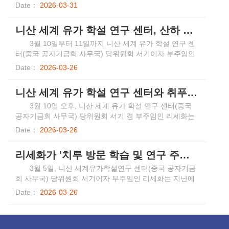
Date：
2026-03-31
약한다. 동족 사람들은 주로 벼농사를 짓는데, 그들이 생산
하는 향화노(香禾糯)는 ‘찹쌀 중의 으뜸’으로 불린다.동족
니산 세계 유가 학설 연구 센터, 산하 공공기관 특별조사 실시
사람들은 찹쌀을 즐겨 먹을 뿐만 아니라, 집집마다 찹쌀로
술을 빚어 손님을 대접한다. 동족어로 동족 사람들은 ‘큰
3월 10일부터 11일까지 니산 세계 유가 학설 연구 센
산에 깃들어 살며 푸른 바다 같은 삼림에 살포시 안긴 백
터(중국 공자기금회 사무국) 당위원회 서기이자 부주임인
성’이라 불리며, 삼나무와 깊은 인연을 맺고 있다. 동족 집
리세화가 팀을 이끌고 니산 세계 유가 학설 연구 센터산하
Date：
2026-03-26
에서는 아기가 태어나면 가족이 아기를 위해 백 그루의 삼
공공기관인 공자연구원, 공자박물관, 맹자연구원을 방문
나무 묘목을 심는다. 18년이 지나 아이가 성인이 될 때쯤
하여 현장 조사를 실시하고 심도 있는 좌담을 진행했다. 공
니산 세계 유가 학설 연구 센터와 취푸사범대학 간의 좌담회 교류
이면 그 묘목은 다 자라, 혼인 비용을 마련하는 데 쓰이게
자연구원에서 조사팀은 벽옹광장, 공자학원 본부 체험 기
된다. 이러한 풍속을 ‘십팔삼(十八杉)’이라 부른다. 삼나무
지, '대재공자' 전시를 직접 방문하여 공자연구원의 유학
3월 10일 오후, 니산 세계 유가 학설 연구 센터(중국
는 동족 사람들과 함께 자라며 재목이 되면 다시 동족 사람
연구 성과를 전면적으로알아보았다. 공자박물관에서
공자기금회 사무국) 당위원회 서기 겸 부주임인 리세화는
들의 조각루(吊脚樓)와 풍우교(風雨橋)를 떠받들고 서로
##_FORMAT_LT_##대재공자##_FORMAT_GT_##기본
취푸 사범대학 당위원회 서기 싱광을회견했고교류 협력을
Date：
2026-03-26
어우러진 조각루들은 웅장한 동족 마을을 이룬다. 그중에
전시실, 소소악단의 '예악 전습' 활동 현장, 문화재 복원 실
더욱 강화하고 중화 우수 전통 문화의 '창조적인 변화와 혁
서도 단연 돋보이며 가장 눈에 띄는 건물이 바로 고루다.
험실, 공자 문화 데이터 센터, 문화재 창고를 살펴보고, 공
신적인 발전'를 추진하기 위한 좌담회를 가졌다. 리세화는
이는 동족 사람들의 정신적 상징이자 모임과 의논, 명절 행
리세화가 '치루 방문 학습 및 연구 주재 계획' 인도네시아 학자 아흐메드 수아디를 회견했다
자의 문서 및 명대 의상 복원 장비와 작업 과정을 자세히
여러 해 동안 니산 세계 유가 학설 연구 센터, 중국 공자기
사가 이루어지는 공간이다. 고루는 층층이 쌓아 올린 탑 형
살펴보았다. 맹자연구원에서 천라이서재, 왕즈민서재, 맹
금회과 취푸사범대학이항상 긴밀한 교류를 유지해왔으며,
3월 5일, 니산 세계유가학설연구 센터(중국 공자기금
태로, 높은 것은 20여 미터에 달한다. 고루 건축은 세계 건
자서원, 맹자학당 등의 장소를 살펴보고, 맹자연구원의 일
양측이 공동의 문화적 사명을 바탕으로 유학 연구를 공동
회 사무국) 당위원회 서기이자 부주임인 리세화는 지난에
축 공예 중에서 손꼽히는 걸작으로, 건축 초기부터 장인들
상 운영과 업무 진행 상황을 자세히 파악했다. 리세화는 최
으로 진행하고 ##_FORMAT_LT_##중국 유학 연감
서 인도네시아 이슬람 연합 중앙 부주석이자인도네시아
Date：
2026-03-26
은 도면 한 장 그리지 않고 전체 구조를 완전히 숙지하고
근 몇 년간 '양원일관'이 이룩한 성과를 충분히 긍정적으로
##_FORMAT_GT_##등의 저서를 편찬했으며, 박사 후 연
이슬람교 연합대학 이슬람 문명학원 원장 및인도네시아
있으며, 건물 전체에 철못 하나도 사용하지 않고, 전부 나
평가하며, 주제와 주선을 확고히 잡고 시진핑 주석의 중화
구 인력을 공동으로 모집하고 양성하여 문화재 보호와 활
이슬람교전도사연합회대학 중국연구센터 소장인아흐메드
무를 끼워 맞춰 만든 전통방식으로 구조를 완성해 견고함
우수 전통 문화 선양에 관한 중요한 논술, 산둥 업무에 대
용을 촉진함으로써 각분야에서 풍성한 성과를 거두었다고
수아디 일행을 회견했다. 아흐메드 수아디는 2026년 산둥
을 자랑한다. 자오싱(肇興) 동채(侗寨, 동족 마을)에는 기
한 중요한 지시 정신과 공자 연구원 시찰 중요 연설 요구를
밝혔다. 니산 세계 유가 학설 연구 센터와 중국 공자기금회