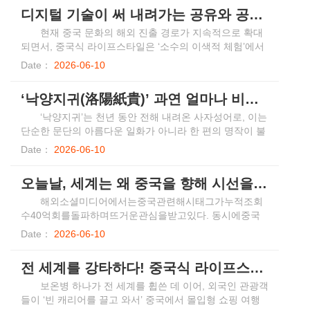
고, 쑥망치를 제작하는 등 전통 무형문화유산을 체험했다.
디지털 기술이 써 내려가는 공유와 공명, 공감의 새로운 이야기
쫑쯔 향기 속에서 국내외 학생들은 문화적 이해를 넓히고
진정한 우정을 쌓았다.
현재 중국 문화의 해외 진출 경로가 지속적으로 확대
되면서, 중국식 라이프스타일은 ‘소수의 이색적 체험’에서
‘글로벌 주류’로 거듭나고 있다. 플랫폼 알고리즘은 세계가
Date：
2026-06-10
중국의 다채롭고 웅장한 면모를 ‘볼 수 있게’ 하고, AI 번역
은 중국의 문화적 함의를 ‘이해할 수 있게’ 하며, 디지털 제
‘낙양지귀(洛陽紙貴)’ 과연 얼마나 비쌌을까?
품은 중국을 직접 방문하지 않은 사람조차도 독특한 ‘동양
의 맛’을 ‘느낄 수 있게’ 한다. 디지털 기술이 주도하는 이러
‘낙양지귀’는 천년 동안 전해 내려온 사자성어로, 이는
한 문화 전파의 변화는 공유과 공감, 그리고 감성적 교감에
단순한 문단의 아름다운 일화가 아니라 한 편의 명작이 불
관한 새로운 서사를 써 내려가고 있다.
러일으킨 폭발적인 반향을 직관적으로 보여준다. 서진(西
Date：
2026-06-10
晉) 태강(太康) 연간에 문학가 좌사(左思)는 위(魏), 촉(蜀),
오(吳) 삼국 수도의 풍모를 기록한 <삼도부(三都賦)>를 집
오늘날, 세계는 왜 중국을 향해 시선을 돌리고 있는가?
필하기로 결심했다. 그는 10년에 걸쳐 역사, 지리, 각 지역
의 산물과 민속 등 방대한 자료를 조사하고, 문을 걸어 잠
해외소셜미디어에서는중국관련해시태그가누적조회
근 채 오랜 기간 집에 틀어박혀 고심한 끝에 마침내 문장이
수40억회를돌파하며뜨거운관심을받고있다. 동시에중국
아름답고 내용이 충실한 부(賦)를 완성했다.
을방문하는외국인수는사상최고치를경신하며1억5천만명
Date：
2026-06-10
을넘어설것으로전망된다. 이러한흐름속에서‘따뜻한물마
시기’에서부터‘팔단금(八段錦) 수련’에이르기까지중국식
전 세계를 강타하다! 중국식 라이프스타일은 어떻게 소비의 새로운 블루오션을 개척하고 있는가?
생활방식역시다양한형태로해외에빠르게확산되고있다. 이
러한흐름속에서해외의대중이자발적으로중국식생활방식
보온병 하나가 전 세계를 휩쓴 데 이어, 외국인 관광객
을체험하고받아들이려는움직임이나타나고있으며, 이른
들이 ‘빈 캐리어를 끌고 와서’ 중국에서 몰입형 쇼핑 여행