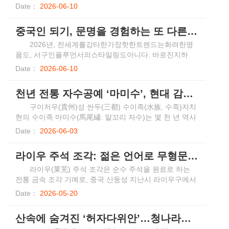
바‘중국인되기’열풍도전세계적으로점차거세지는양상을보
을 즐기며, 심지어는 먼 길을 마다하지 않고 비행기를 타고
Date：
2026-06-10
이고있다.
와 중의학 건강 관리를 체험하는 시대가 됐다. 최근 들어
‘중국인 되기’라는 말은 전 세계를 휩쓰는 소비 트렌드로
중국인 되기, 문명을 경험하는 또 다른 방식
진화하고 있다. 해외 소셜미디어에서 시작된 이 문화적 공
감대는 중국의 문화적 소프트파워를 경제적 하드파워로
2026년, 전세계를강타한가장핫한트렌드는화려한명
빠르게 전환시키며, 막대한 잠재력을 지닌 새로운 소비 블
품도, 서구인플루언서의스타일링도아니다. 바로진지하
루오션을 만들어내고 있다.
게‘중국인되기(Becoming Chinese)’다.
Date：
2026-06-10
천년 전통 자수공예 ‘마미수’, 현대 감성으로 재탄생
​구이저우(貴州)성 싼두(三都) 수이족(水族, 수족)자치
현의 수이족 마미수(馬尾繡: 말꼬리 자수)는 몇 천 년 역사
를 자랑하는 전통 자수공예다. 수이족의 마미수는 비단 실
Date：
2026-06-03
로 말총을 감싸고 이를 미리 그려진 무늬의 윤곽선 위에 수
놓아 형태를 잡은 뒤, 윤곽선을 따라 각종 문양을 수놓는
라이우 주석 조각: 젊은 언어로 무형문화유산의 가치 새롭게 풀어내다
방식으로 제작된다. 공정이 복잡하고 예술적 가치가 높아
중국 자수의 ‘살아 있는 화석’으로 불린다. 2006년 수이족
라이우(莱芜) 주석 조각은 순수 주석을 원료로 하는
마미수는 제1기 국가급 비물질문화유산(무형문화재)으로
전통 금속 조각 기예로, 중국 산둥성 지난시 라이우구에서
지정되었다.
기원했다. 주석 조각 작품은 디자인, 용해, 판 제작, 조각
Date：
2026-05-20
등 10여 개의 단계를 거쳐 완성되며, “은처럼 빛나고 거울
처럼 맑은” 예술적 특징을 지닌다. 2008년에는 제2차 국가
산속에 숨겨진 ‘허자다위안’…청나라서 걸어온 中 고촌락
급 무형문화유산 명록에 등재됐다. 루왕공방(鲁王工坊) 제