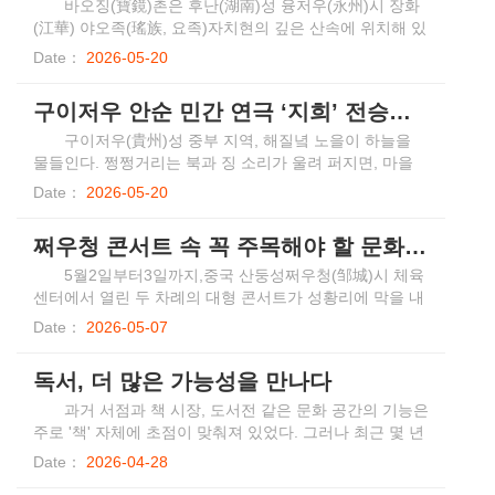
8대 전승자인 왕첸쥔(王千钧)을 대표로 하는 새로운 세대
​바오징(寶鏡)촌은 후난(湖南)성 융저우(永州)시 장화
의 전승자들은 전통의 한계를 뛰어넘어 현대적 디자인 감
(江華) 야오족(瑤族, 요족)자치현의 깊은 산속에 위치해 있
각을 접목함으로써 고유의 기예를 현대인의 미적 감각에
다. 허(何) 씨 선조 허잉치(何應棋)가 청나라(淸朝: 1616년
Date：
2026-05-20
맞게 재해석하고 있다. 또한 제9대 전승자인 왕페이웨(王
~1912년) 순치(順治) 7년(1650년)에 세운 이 마을은 ‘허자
翡岳)를 대표로 하는 젊은 세대 전승자들은 보다 젊은 언
다위안’(何家大院, 하가대원)이라고도 불린다. 현재 남아
구이저우 안순 민간 연극 ‘지희’ 전승자의 ‘다면적인 삶’
어로 무형문화유산의 가치를 새롭게 풀어내고, 주석 조각
있는 전통 민가는 180동으로, 7개의 문루(門樓)와 36개의
과 징타이란 등 다양한 공예 기법을 융합해 라이우 주석 조
골목길을 포함하고 있으며, 남방 민가와 소수민족 거주지
구이저우(貴州)성 중부 지역, 해질녘 노을이 하늘을
각의 국제화에도 적극 나서고 있다.
건축이 융합·변천해 온 귀중한 실물 자료로 평가받고 있
물들인다. 쩡쩡거리는 북과 징 소리가 울려 퍼지면, 마을
다.
주민들은 여름 수확을 마친 유채 밭을 무대 삼아 하늘과 땅
Date：
2026-05-20
사이에서 자유롭게 춤추며 안순(安順) ‘지희’(地戲)를 연기
한다.
쩌우청 콘서트 속 꼭 주목해야 할 문화관광 요소들
5월2일부터3일까지,중국 산둥성쩌우청(邹城)시 체육
센터에서 열린 두 차례의 대형 콘서트가 성황리에 막을 내
렸다.전국 각지에서 약5만 명의 관객이 현장을 찾은 가운
Date：
2026-05-07
데,공연의 열기 속에는쩌우청만의특별한문화관광매력이
곳곳에녹아있었다.공연의 모든 디테일은‘맹자의 고향’다운
독서, 더 많은 가능성을 만나다
유교 문화의 깊이와 도시의 정성을 보여주었다.
과거 서점과 책 시장, 도서전 같은 문화 공간의 기능은
주로 '책' 자체에 초점이 맞춰져 있었다. 그러나 최근 몇 년
사이 전 국민 독서가 대대적으로 추진되고 문화생활에 대
Date：
2026-04-28
한 기대와 요구 수준이 지속적으로 높아지면서 이러한 독