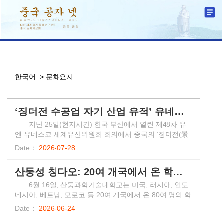
한국어. > 문화요지
‘징더전 수공업 자기 산업 유적’ 유네스코 세계유산 등재…中 61건 달성
​지난 25일(현지시간) 한국 부산에서 열린 제48차 유
엔 유네스코 세계유산위원회 회의에서 중국의 ‘징더전(景
德鎮, 경덕진) 수공업 자기 산업 유적’이 심사를 순조롭게
Date：
2026-07-28
거쳐 ‘세계유산’으로 등재되었다. 따라서 중국의 세계유산
은 총 61건에 달한다.
산둥성 칭다오: 20여 개국에서 온 학생과 교수진이 단오절 풍습 체험
6월 16일, 산둥과학기술대학교는 미국, 러시아, 인도
네시아, 베트남, 모로코 등 20여 개국에서 온 80여 명의 학
생과 교수진이 참여한 단오절 문화 체험 행사를 개최했다.
Date：
2026-06-24
참가자들은 쫑쯔를 빚고, 용선을 만들고, 향주머니를 꿰매