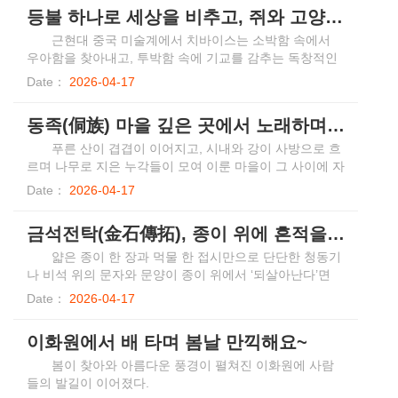
서 공간들은 점차 경계를 허물고 문화 체험과 상호 소통,
등불 하나로 세상을 비추고, 쥐와 고양이로 장인의 숨결을 전하다
교류가 어우러진 복합적인 문화 공간으로 변모되고 있다.
근현대 중국 미술계에서 치바이스는 소박함 속에서
우아함을 찾아내고, 투박함 속에 기교를 감추는 독창적인
예술 언어를 구축했다. 그는 민간의 소박한 삶의 정취와 문
Date：
2026-04-17
인 특유의 철학적 사유를 결합하여 수많은 불후의 명작을
남겼다. 그중에서도 1930년 말에 창작된 <유등묘서도(油
동족(侗族) 마을 깊은 곳에서 노래하며 거닐다
燈猫鼠圖)>(혹은 <등서도(燈鼠圖)>, <촉대서희도(燭臺鼠
戲圖)>)는 생동감 넘치는 필치, 드라마틱한 구성과 깊은 은
푸른 산이 겹겹이 이어지고, 시내와 강이 사방으로 흐
유를 담아내며 그의 동물화 가운데 가장 대표적인 걸작으
르며 나무로 지은 누각들이 모여 이룬 마을이 그 사이에 자
로 꼽힌다.
리잡고 있다. 흥겨움에 젖은 사람들은 우뚝 솟은 고루(鼓
Date：
2026-04-17
樓) 아래를 둘러싸고 손을 맞잡고 노래를 부르며 춤을 춘
다. 감동적인 선율은 하늘을 찌를 듯 울려 퍼진다. 그 소리
금석전탁(金石傳拓), 종이 위에 흔적을 남기는 천년의 마법
는 산바람과 시냇물, 새와 벌레가 함께 우는 소리와 어우러
져 하나의 하모니를 이룬다. 이는 동족(侗族) 사람들이 명
얇은 종이 한 장과 먹물 한 접시만으로 단단한 청동기
절을 맞아 자신들만의 방식으로 이 땅에 대한 깊은 애정을
나 비석 위의 문자와 문양이 종이 위에서 ‘되살아난다’면
표하는 모습이다. 동족은 중국의 유구한 역사를 지닌 소수
믿을 수 있을까? 이것이 바로 중국의 오랜 전통 기술인 금
Date：
2026-04-17
민족 중 하나로, 고대 백월인(百越人)의 후예다. 주로 구이
석전탁이다. 손기술과 인내심, 그리고 예술성이 어우러진
저우(貴州), 후난(湖南), 광시(廣西) 3개 성(구)의 접경 지
이 놀라운 기예의 신비를 함께 살펴보며 가장 소박한 방식
이화원에서 배 타며 봄날 만끽해요~
역 및 후베이(湖北) 서부 등지에 모여 산다. 그중 첸둥난묘
으로 문명의 기억을 어떻게 담아내는지 알아보자.
족동족자치주(黔東南苗族侗族自治州)가 가장 큰 집단 거
봄이 찾아와 아름다운 풍경이 펼쳐진 이화원에 사람
주지다. “벼농사와 임업을 병행하고 목조 건축과 노래가
들의 발길이 이어졌다.
함께 유명하다.” 누군가는 이렇게 동족 사람들의 삶을 요