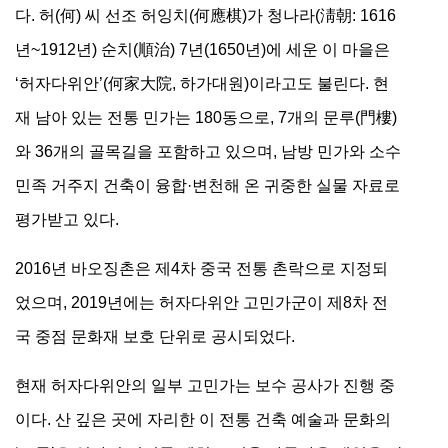
다. 허(何) 씨 선조 허잉치(何應棋)가 청나라(淸朝: 1616
년~1912년) 순치(順治) 7년(1650년)에 세운 이 마을은
‘허자다위안’(何家大院, 하가대원)이라고도 불린다. 현
재 남아 있는 전통 민가는 180동으로, 7개의 문루(門樓)
와 36개의 골목길을 포함하고 있으며, 남방 민가와 소수
민족 거주지 건축이 융합·변천해 온 귀중한 실물 자료로
평가받고 있다.
2016년 바오징촌은 제4차 중국 전통 촌락으로 지정되
었으며, 2019년에는 허자다위안 고민가군이 제8차 전
국 중점 문화재 보호 단위로 공시되었다.
현재 허자다위안의 일부 고민가는 보수 공사가 진행 중
이다. 산 깊은 곳에 자리한 이 전통 건축 예술과 문화의