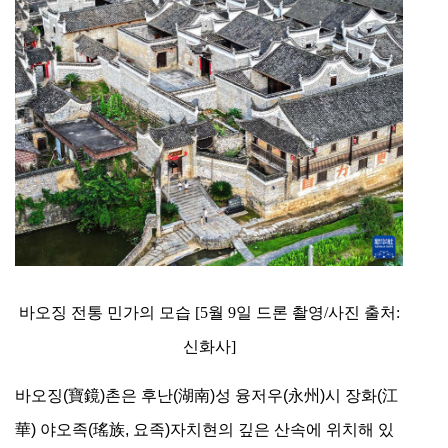
바오징 전통 민가의 모습 [5월 9일 드론 촬영/사진 출처:
신화사]
​바오징(寶鏡)촌은 후난(湖南)성 융저우(永州)시 장화(江
華) 야오족(瑤族, 요족)자치현의 깊은 산속에 위치해 있