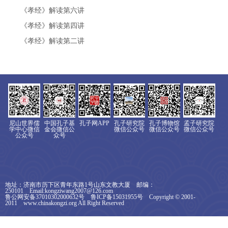
《孝经》解读第六讲
《孝经》解读第四讲
《孝经》解读第二讲
尼山世界儒
中国孔子基
孔子网APP
孔子研究院
孔子博物馆
孟子研究院
学中心微信
金会微信公
微信公众号
微信公众号
微信公众号
公众号
众号
地址：济南市历下区青年东路1号山东文教大厦 邮编：
250101 Email:kongziwang2007@126.com
鲁公网安备37010302000632号 鲁ICP备15031955号 Copyright © 2001-
2011 www.chinakongzi.org All Right Reserved