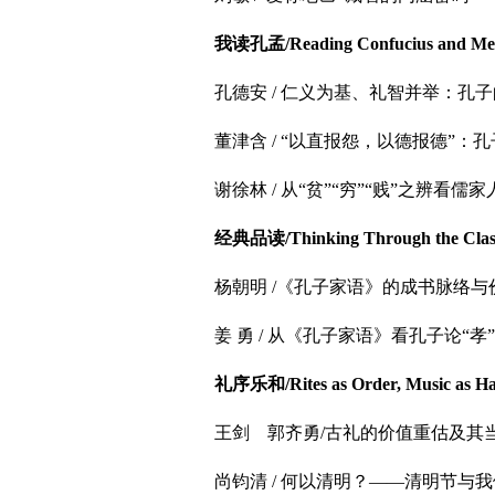
我读孔孟/Reading Confucius and Me
孔德安 / 仁义为基、礼智并举：孔
董津含 / “以直报怨，以德报德”：
谢徐林 / 从“贫”“穷”“贱”之辨看儒
经典品读/Thinking Through the Class
杨朝明 /《孔子家语》的成书脉络
姜 勇 / 从《孔子家语》看孔子论“孝”
礼序乐和/Rites as Order, Music as H
王剑 郭齐勇/古礼的价值重估及其
尚钧清 / 何以清明？——清明节与