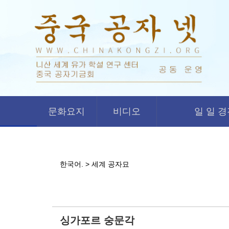
문화요지
비디오
일 일 
한국어. > 세계 공자묘
싱가포르 숭문각