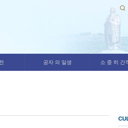
경전
공자 의 일생
소 중 히 간직
CU