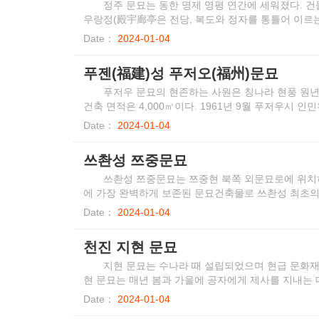
정주 문묘는 동한 명제 영평 연간에 세워졌다. 
우랑정(殿宇廊亭은 전당, 복도와 정자를 통틀어 이르는 말
Date：
2024-01-04
푸젠(福建)성 푸저오(福州)문묘
푸저우 문묘의 현존하는 사원은 칭나라 현풍 원년 1
건축 면적은 4,000㎡이다. 1961년 9월 푸저우시
1996년 9월 2일 푸젠성 인민 정부에 의해 성급 문
Date：
2024-01-04
쓰촨성 쯔중문묘
쓰촨성 쯔중문묘는 쯔중현 북쪽 외문묘로에 위치
에 가장 완벽하게 보존된 문묘건축물로 쓰촨성 최초의 주
되고 정교한 쯔중문묘는 작고 엄격한 형태, 엄격한 배치
Date：
2024-01-04
되었다는 것으로 유명한다. 또는 사천지역에 유명한 
천진 지현 문묘
지현 문묘는 수나라 때 설립되었으며 현급 문화재
현 문묘는 매년 봄과 가을에 공자에게 제사를 지내는 
주지'와 민국 '지현지'에 자세히 기록되어 있다.
Date：
2024-01-04