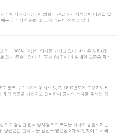
시기에 지어졌다. 대만 최초의 문묘이자 정성공이 대만을 탈
만에는 공식적인 문화 및 교육 기관이 전혀 없었다.
약 1,300년 이상의 역사를 가지고 있다. 항저우 부립(府
로 임시 증수되었다. 1156년 송(宋)나라 황제인 고종은 화가
제자 화상에 찬사를 쓰고 석각으로 만들었다. 각본을 항저우부
다.
 분쿄 구 1초메에 위치해 있고, 1690년도에 도쿠가와 5
는 유학 학문을 가르치고 전파하며 공자의 제사를 올리는 장
 – 쇼헤이자카 학문소가 이곳에 설립되어 도쿠가와 시대의 학
, 일본문부성, 국립박물관, 도쿄사범학교(현 쓰쿠바 대학),
서 설립되었다. 그러므로 이 곳은 또한 근대 일본의 교육 발
심으로 형성된 전국 방사형으로 묘학을 하나로 통합시키는
. 성균관은 한국 서울 용산구 명륜동 2가 53번지에 위치해