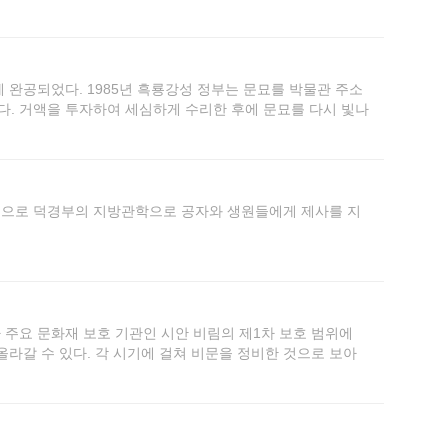
,000㎡ 이상에 달했으며 산둥성 취푸공자묘(32,700㎡)보다
에 완공되었다. 1985년 흑룡강성 정부는 문묘를 박물관 주소
. 거액을 투자하여 세심하게 수리한 후에 문묘를 다시 빛나
적으로 덕경부의 지방관학으로 공자와 생원들에게 제사를 지
 주요 문화재 보호 기관인 시안 비림의 제1차 보호 범위에
올라갈 수 있다. 각 시기에 걸쳐 비문을 정비한 것으로 보아
이진 마당으로 남아 있으며 사찰의 건물은 일반 관학공자묘와