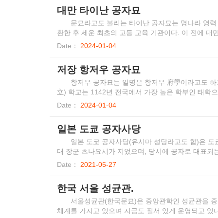
대만 타이난 공자묘
문묘라고도 불리는 타이난 공자묘는 명나라 영력 
환한 후 세운 최초의 고등 교육 기관이다. 이 전에 대
Date：
2024-01-04
저장 항저우 공자묘
항저우 공자묘는 일명은 항저우 府學이라고도 하고 
立) 학교는 1142년 전국에서 가장 높은 학부인 태학으
의 대가인 이공린(李公麟)이 그린 공자님과 그의 72
Date：
2024-01-04
학(杭州府學)에 하사하여 항저우부학의 위상을 드높였
일본 도쿄 공자사당
일본 도쿄 공자사당(유시마 성당라고도 함)은 도쿄도
대 장군 츠나요시가 지었으며, 당시에 공자로 대표되
소였다. 1797년에 도쿠가와 바쿠후 직할의 중심학교
Date：
2021-05-27
문의 연구와 교육의 기지가 되었다. 메이지 시대의 초기
도쿄여자사범학교(현 오차노미즈 여자 대학) 전부 여기
한국 서울 성균관.
상지 이기도 하다.
서울성균관(한국문묘)은 중앙관학인 성균관을 중
체계를 가지고 있으며 지금도 질서 있게 운영되고 있다