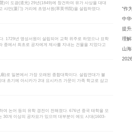
이 도광(道光) 29년(1849)에 창건하여 유가 사상을 대대
고 샤먼(厦门) 거리에 초영서원(萃英书院)을 설립하였다.
中华
. 1729년 명성서원이 설립되어 교학 위주로 하였으나 묘학
理解
나라 중에서 최초로 공자에게 제사를 지내는 건물을 지었다고
山海
수문묘, 다른 하나는 자카르타 단나 지역의 관음당, 세 번째는
廟)로 일본에서 가장 오래된 종합대학이다. 설립연대가 불
시대 초기에 아시카가 2대 요시카즈 가문이 가족 학교로 삼고
하여 논어 등의 유학 경전이 전해졌다. 676년 중국 태학을 모
30개 이상의 공자묘가 있으며 대부분이 에도 시대(1603-
대로 공자묘와 학교를 합쳐서 개설되었다.