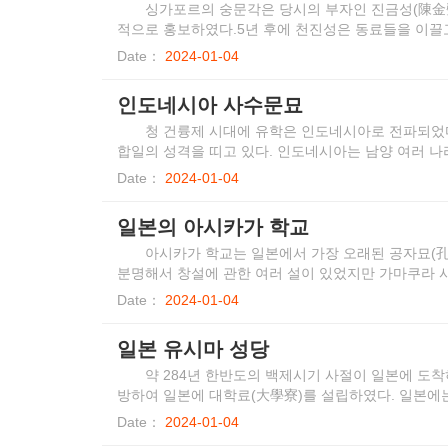
싱가포르의 숭문각은 당시의 부자인 진금성(陳金聲)
적으로 홍보하였다.5년 후에 천진성은 동료들을 이끌
Date：
2024-01-04
인도네시아 사수문묘
청 건륭제 시대에 유학은 인도네시아로 전파되었다
합일의 성격을 띠고 있다. 인도네시아는 남양 여러 
할 수 있다. 자바 섬에는 절이 3개 있는데 하나는 사
Date：
2024-01-04
싼바오랑의 대각사이다.
일본의 아시카가 학교
아시카가 학교는 일본에서 가장 오래된 공자묘(孔
분명해서 창설에 관한 여러 설이 있었지만 가마쿠라 
발전시키는 말이 가장 신빙성이 있다.
Date：
2024-01-04
일본 유시마 성당
약 284년 한반도의 백제시기 사절이 일본에 도착
방하여 일본에 대학료(大學寮)를 설립하였다. 일본에는 
1867)에 남아 있다.그들은 중국 송나라 이후 하는 
Date：
2024-01-04