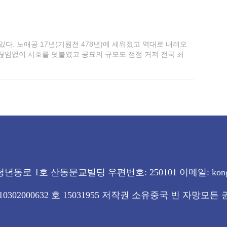
 한국 유학연구센터와 전통예교센터를 위해 매년 봄,가을에
를 실행하며 지방에 현존하고 있는 200여개의 향교와 500
. 노애공 17년(기원전 478년)에 세워졌고 역대로 내려오
끊임없이 시호를 덧붙였고 공묘의 규모도 점점 커져 전국 최
2대에 걸쳐 완성된 것이고 전 면적 21만8천 제곱 미터를 차
는 전당, 단각과 문간 등 464칸이 있다. 사방은 붉은 벽으
 고궁 양식을 본떠서 건설한 것이다. 곡부공묘는 건축학자 양
유일한 예)”라고 불렸다.
동로 1호 산동문교빌딩 우편번호: 250101 이메일: kongziw
010302000632 호 15031955 저작권 소유중국 빈 자망모든