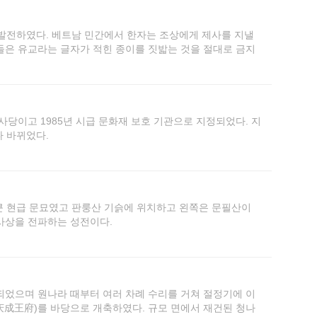
 발전하였다. 베트남 민간에서 한자는 조상에게 제사를 지낼
람들은 유교라는 글자가 적힌 종이를 짓밟는 것을 절대로 금지
당이고 1985년 시급 문화재 보호 기관으로 지정되었다. 지
다 바뀌었다.
큰 현급 문묘였고 판룽산 기슭에 위치하고 왼쪽은 문필산이
사상을 전파하는 성전이다.
되었으며 원나라 때부터 여러 차례 수리를 거쳐 절정기에 이
(庆成王府)를 바당으로 개축하였다. 규모 면에서 재건된 청나