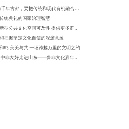
“作为千年古都，要把传统和现代有机融合在一起”
传统典礼的国家治理智慧
提升新型公共文化空间可及性 提供更多群众身边的文化服务
和把握坚定文化自信的深邃意蕴
和鸣 美美与共 一场跨越万里的文明之约
2026中非友好走进山东——鲁非文化嘉年华活动开幕