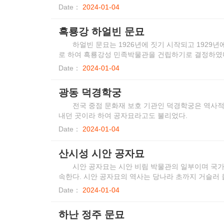
라 분주(汾州)부 문묘의 제사 장소와 학궁의 면적은 35
Date：
2024-01-04
더 크다.
흑룡강 하얼빈 문묘
하얼빈 문묘는 1926년에 짓기 시작되고 1929년
로 하여 흑룡강성 민족박물관을 건립하기로 결정하였다
게 하고 화려하게 재현하였다.
Date：
2024-01-04
광동 덕경학궁
전국 중점 문화재 보호 기관인 덕경학궁은 역사
내던 곳이라 하여 공자묘라고도 불리었다.
Date：
2024-01-04
산시성 시안 공자묘
시안 공자묘는 시안 비림 박물관의 일부이며 국가
속한다. 시안 공자묘의 역사는 당나라 초까지 거슬러 
공자묘는 북송 숭녕연간에 현 위치로 옮긴 후 계속 
Date：
2024-01-04
유사하다.
하난 정주 문묘