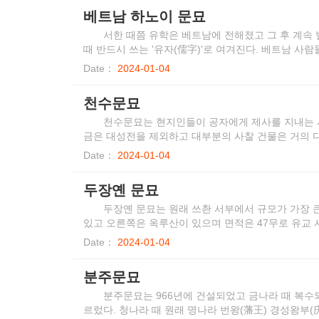
베트남 하노이 문묘
서한 때쯤 유학은 베트남에 전해졌고 그 후 계속
때 반드시 쓰는 '유자(儒字)'로 여겨진다. 베트남 사
하고 유학을 이곳에서는 '양교(良教)'라고 부른다.
Date：
2024-01-04
천수문묘
천수문묘는 현지인들이 공자에게 제사를 지내는 사
금은 대성전을 제외하고 대부분의 사찰 건물은 거의 
Date：
2024-01-04
두장옌 문묘
두장옌 문묘는 원래 쓰촨 서부에서 규모가 가장 
있고 오른쪽은 옥루산이 있으며 면적은 47무로 유교 
Date：
2024-01-04
분주문묘
분주문묘는 966년에 건설되었고 금나라 때 복수
르렀다. 청나라 때 원래 명나라 번왕(藩王) 경성왕부