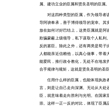
属、建功立业的臣属和贤良圣明的臣属
对这四种类型的臣属，作为领导者
导阿谀奉承，善于博得领导的宠幸。其
放在如何讨好巴结上，这类臣属就是阿
欺骗蒙蔽上级领导，私下谋取个人私利
反的篡臣。除此之外，还有两类是荀子
人都能亲近信赖他，以真心做事，带着
能爱民，推行政令教化，无处不在地发
合乎规律与规矩，这就是贤良圣明的圣
任用什么样的臣属，也能体现执政
言，则是让自己走向深渊。无论从大处
臣，就意味着走向胜利与光明。在国家
崇。这样一正一反的对比，体现了臣属