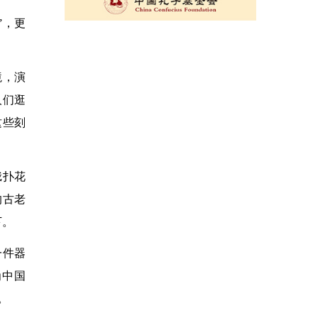
”，更
境，演
人们逛
这些刻
蛾扑花
的古老
下。
一件器
为中国
。