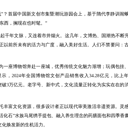
顶流”？首届中国新文创市集暨潮玩游园会上，基于隋代李静训闹
东西，搁现在也时髦。”
既牵起千年文脉，又连着市井烟火。这几年，文博热、国潮热不断
正以前所未有的活力与广度，融入美好生活。人们不禁要问：
为一座博物馆奔赴一座城，优秀传统文化魅力渐增；玩偶包挂
示，2024年全国博物馆文创产品销售收入34.28亿元，比上
模将突破3万亿元。老字号、新中式，文化流量正转化为实实在在的
托丰富文化资源，很多设计者正以现代审美激活非遗资源。灵
绣活化石”水族马尾绣手提包、融入养生理念的药膳面包和四季香
文化焕发新的生机活力。