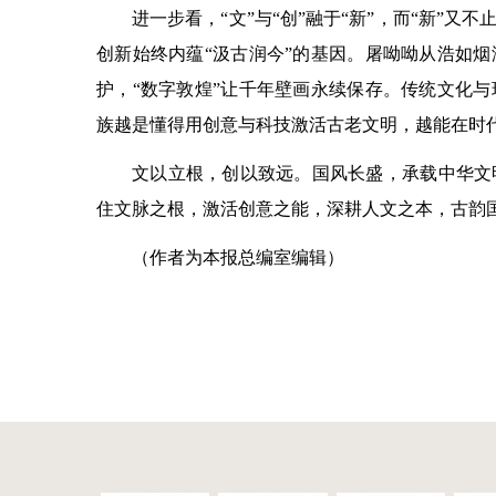
进一步看，“文”与“创”融于“新”，而“新”
创新始终内蕴“汲古润今”的基因。屠呦呦从浩如
护，“数字敦煌”让千年壁画永续保存。传统文化
族越是懂得用创意与科技激活古老文明，越能在时
文以立根，创以致远。国风长盛，承载中华文
住文脉之根，激活创意之能，深耕人文之本，古韵
（作者为本报总编室编辑）