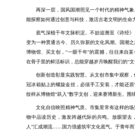
再深一层，国风国潮照见一个时代的精神气象
能探察如何通过创意与科技，激活古老文明的生命
底气深植千年文脉积淀。不妨追溯至《诗经》，
变为一种贯通古今、历久弥新的文化风潮。国潮之所
博物馆、买文创，“一眼千年”的震撼，往往来自
在骨子里的鲜活标识，总能穿越岁月唤醒我们的“文
创新创造彰显实践智慧。从文创市集中观察，
冠冰箱贴上的螺旋金丝，必须手工安装，才能还原
纹样从博物馆“跃入”数字文创，迎来赛博新生。围
文化自信映照精神气质。市集里常有这样的场
物中品读历史，激发跨越代际的共鸣。放眼望去
人”汇成潮流……国力强盛筑牢文化底气。于青年而