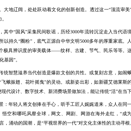
。大地辽阔，处处跃动着文化的创新创造。透过这一“顶流审美
力。
其中“国风”采集民间歌谣，历经3000年流转沉淀走入当代语
以持久“圈粉”，底气正源自中华文明5000多年的厚重家底。
某个极具辨识度的审美载体——纹样、古建、节气、民乐等等。
化基因”。
传统智慧滋养当代创造是爆款文创的共性。或复刻古意，如闹
“飞蛾振翅、花叶摇曳”的灵动。或新姿出彩，如新疆艾德莱斯
绕现代设计、数字技术、新消费场景做加法，能让传统“活”在当
景：年轻人将文创捧在手心，听手工匠人娓娓道来，众人在同
，悟空和哪吒风靡全球，网文、网剧、网游在海外走红，“成
言，涌动的国潮，是“平视世界的一代”对文化主体性的主动寻根