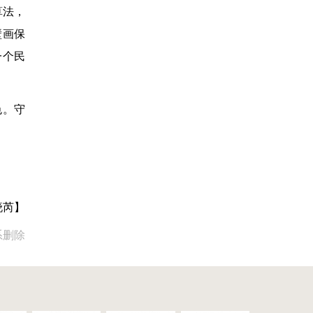
算法，
壁画保
一个民
色。守
晓芮】
系删除