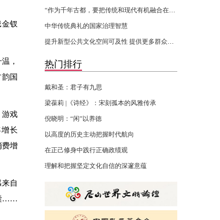
“作为千年古都，要把传统和现代有机融合在一起”
蛾金钗
中华传统典礼的国家治理智慧
提升新型公共文化空间可及性 提供更多群众身边的文化服务
升温，
热门排行
古韵国
戴和圣：君子有九思
梁葆莉 |《诗经》：宋刻孤本的风雅传承
、游戏
倪晓明：“闲”以养德
年增长
以高度的历史主动把握时代航向
消费增
在正己修身中践行正确政绩观
理解和把握坚定文化自信的深邃意蕴
感来自
囊……