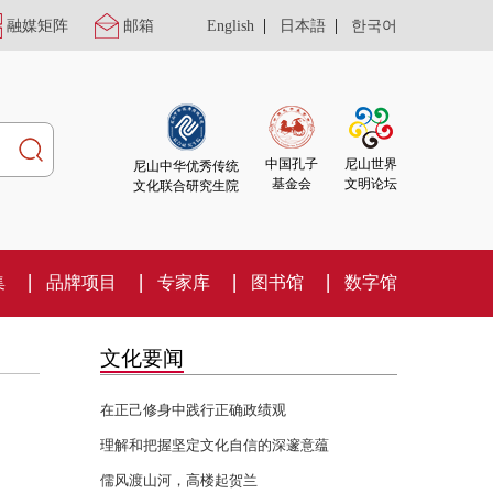
|
|
融媒矩阵
邮箱
English
日本語
한국어
尼山世界
中国孔子
尼山中华优秀传统
文明论坛
基金会
文化联合研究生院
集
品牌项目
专家库
图书馆
数字馆
文化要闻
在正己修身中践行正确政绩观
理解和把握坚定文化自信的深邃意蕴
儒风渡山河，高楼起贺兰