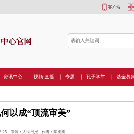
客户端
学中心官网
资讯中心
视频·直播
专题
孔子学堂
基金募
何以成“顶流审美”
6:25
来源：人民日报
作者：陈圆圆