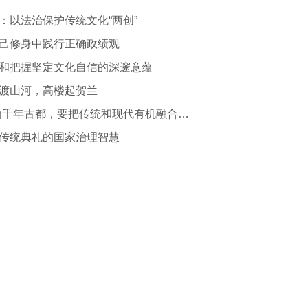
：以法治保护传统文化“两创”
己修身中践行正确政绩观
和把握坚定文化自信的深邃意蕴
渡山河，高楼起贺兰
“作为千年古都，要把传统和现代有机融合在一起”
传统典礼的国家治理智慧