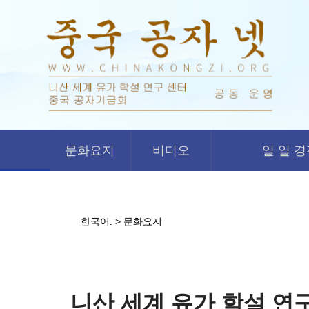
문화요지
비디오
일 일 
한국어.
>
문화요지
니산 세계 유가 학설 연