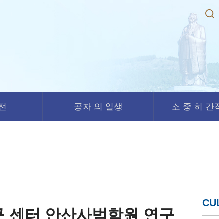
경전
공자 의 일생
소 중 히 간직
CU
구 센터 안산사범학원 연구