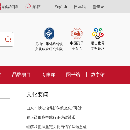
|
|
融媒矩阵
邮箱
English
日本語
한국어
尼山世界
中国孔子
尼山中华优秀传统
文明论坛
基金会
文化联合研究生院
集
品牌项目
专家库
图书馆
数字馆
文化要闻
山东：以法治保护传统文化“两创”
在正己修身中践行正确政绩观
理解和把握坚定文化自信的深邃意蕴