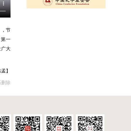
》，节
。第一
让广大
陈孟】
系删除